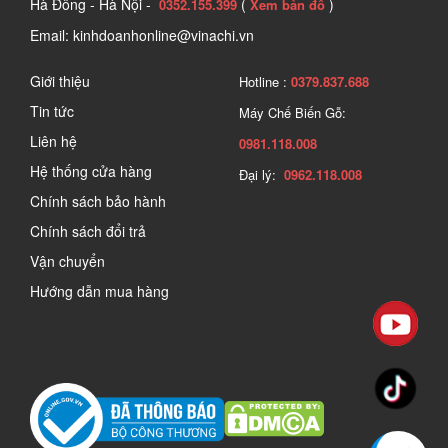
Hà Đông - Hà Nội -
(
)
0352.155.399
Xem bản đồ
Email: kinhdoanhonline@vinachi.vn
Giới thiệu
Hotline :
0379.837.688
Tin tức
Máy Chế Biến Gỗ:
Liên hệ
0981.118.008
Hệ thống cửa hàng
Đại lý:
0962.118.008
Chính sách bảo hành
Chính sách đổi trả
Vận chuyển
Hướng dẫn mua hàng