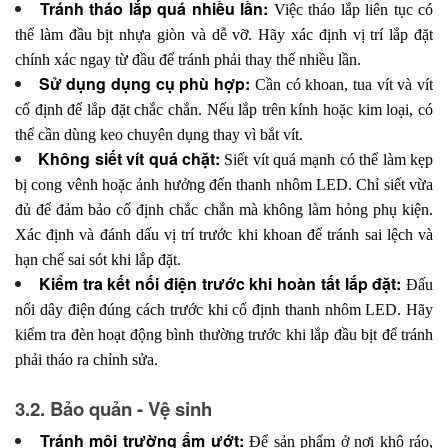
Tránh tháo lắp quá nhiều lần:
Việc tháo lắp liên tục có
thể làm đầu bịt nhựa giòn và dễ vỡ. Hãy xác định vị trí lắp đặt
chính xác ngay từ đầu để tránh phải thay thế nhiều lần.
Sử dụng dụng cụ phù hợp:
Cần có khoan, tua vít và vít
cố định để lắp đặt chắc chắn. Nếu lắp trên kính hoặc kim loại, có
thể cần dùng keo chuyên dụng thay vì bắt vít.
Không siết vít quá chặt:
Siết vít quá mạnh có thể làm kẹp
bị cong vênh hoặc ảnh hưởng đến thanh nhôm LED. Chỉ siết vừa
đủ để đảm bảo cố định chắc chắn mà không làm hỏng phụ kiện.
Xác định và đánh dấu vị trí trước khi khoan để tránh sai lệch và
hạn chế sai sót khi lắp đặt.
Kiểm tra kết nối điện trước khi hoàn tất lắp đặt:
Đấu
nối dây điện đúng cách trước khi cố định thanh nhôm LED. Hãy
kiểm tra đèn hoạt động bình thường trước khi lắp đầu bịt để tránh
phải tháo ra chỉnh sửa.
3.2. Bảo quản - Vệ sinh
Tránh môi trường ẩm ướt:
Để sản phẩm ở nơi khô ráo,