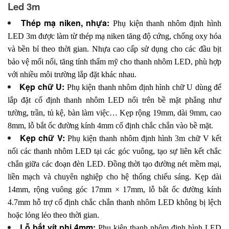
Led 3m
Thép mạ niken, nhựa:
Phụ kiện thanh nhôm định hình
LED 3m được làm từ thép mạ niken tăng độ cứng, chống oxy hóa
và bền bỉ theo thời gian. Nhựa cao cấp sử dụng cho các đầu bịt
bảo vệ mối nối, tăng tính thẩm mỹ cho thanh nhôm LED, phù hợp
với nhiều môi trường lắp đặt khác nhau.
Kẹp chữ U:
Phụ kiện thanh nhôm định hình chữ U dùng để
lắp đặt cố định thanh nhôm LED nổi trên bề mặt phẳng như
tường, trần, tủ kệ, bàn làm việc… Kẹp rộng 19mm, dài 9mm, cao
8mm, lỗ bắt ốc đường kính 4mm cố định chắc chắn vào bề mặt.
Kẹp chữ V:
Phụ kiện thanh nhôm định hình 3m chữ V kết
nối các thanh nhôm LED tại các góc vuông, tạo sự liên kết chắc
chắn giữa các đoạn đèn LED. Đồng thời tạo đường nét mềm mại,
liền mạch và chuyên nghiệp cho hệ thống chiếu sáng. Kẹp dài
14mm, rộng vuông góc 17mm × 17mm, lỗ bắt ốc đường kính
4.7mm hỗ trợ cố định chắc chắn thanh nhôm LED không bị lệch
hoặc lỏng lẻo theo thời gian.
Lỗ bắt vít phi 4mm:
Phụ kiện thanh nhôm định hình LED