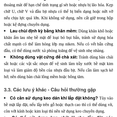
thoáng mát để hạn chế tình trạng gỉ sét hoặc nhựa bị lão hóa. Kẹp
chữ U, chữ V và đầu bịt nhựa có thể bị biến dạng hoặc nứt vỡ
nếu chịu lực quá lớn. Khi không sử dụng, nên cất giữ trong hộp
hoặc kệ đựng chuyên dụng.
Lau chùi định kỳ bằng khăn mềm:
Dùng khăn khô hoặc
khăn ẩm lau nhẹ bề mặt để loại bỏ bụi bẩn, tránh sử dụng hóa
chất mạnh có thể làm hỏng lớp mạ niken. Nếu có vết bẩn cứng
đầu, có thể dùng nước xà phòng loãng để vệ sinh nhẹ nhàng.
Không dùng vật cứng để chà xát:
Tránh dùng bàn chải
sắt hoặc các vật sắc nhọn để vệ sinh làm trầy xước bề mặt kim
loại và làm giảm độ bền của nhựa đầu bịt. Nếu cần làm sạch kẽ
hở, nên dùng bàn chải lông mềm hoặc bông tăm.
3.3. Các lưu ý khác - Câu hỏi thường gặp
Có cần sử dụng keo dán khi lắp đặt không?
Tùy vào
bề mặt lắp đặt, nếu lắp trên gỗ hoặc thạch cao thì có thể dùng vít,
còn với kính hoặc kim loại thì nên sử dụng keo chuyên dụng.