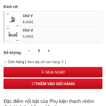
Kích cỡ:
Chữ V
8,400₫
Chữ U
5,300₫
Số lượng:
Còn hàng
[
Xem địa chỉ còn hàng
]
MUA NGAY
THÊM VÀO GIỎ HÀNG
Đặc điểm nổi bật của Phụ kiện thanh nhôm