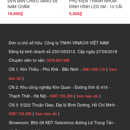
ĐÈN BÀN CHIẾU SÁNG ĐẾ
PHỤ KIỆN THANH NHÔM
NAM CHÂM
ĐỊNH HÌNH LED 3M - 10 CÁI
16,000₫
5,300₫
Đơn vị chủ sở hữu: Công ty TNHH VINACHI VIỆT NAM
Đăng ký kinh doanh số
2301053312. Cấp ngày 27/09/2018
Chuyên viên tư vấn:
0379.837.688
CN 1: Kim Thiều - Phù Khê - Bắc Ninh -
(
0961.008.118
Xem
)
bản đồ
CN 2: Khu công nghiệp Kim Quan - Đường tỉnh lộ 419 -
Thạch Thất - Hà Nội -
(
)
0867.155.299
Xem bản đồ
CN 3: 5/222 Thuận Giao, Đại lộ Bình Dương, Hồ Chí Minh -
(
)
0387.155.399
Xem bản đồ
Showroom: B50-08 KĐT Geleximco đường Lê Trọng Tấn -