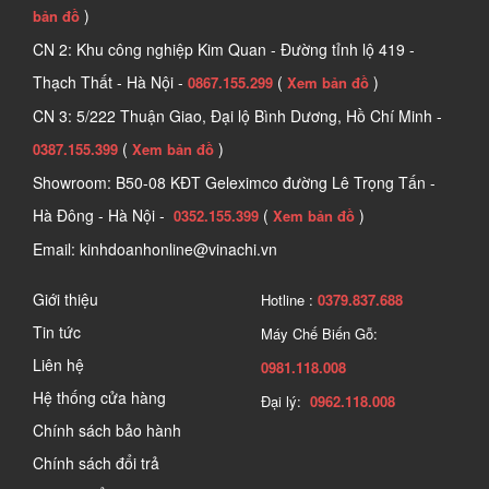
)
bản đồ
CN 2: Khu công nghiệp Kim Quan - Đường tỉnh lộ 419 -
Thạch Thất - Hà Nội -
(
)
0867.155.299
Xem bản đồ
CN 3: 5/222 Thuận Giao, Đại lộ Bình Dương, Hồ Chí Minh -
(
)
0387.155.399
Xem bản đồ
Showroom: B50-08 KĐT Geleximco đường Lê Trọng Tấn -
Hà Đông - Hà Nội -
(
)
0352.155.399
Xem bản đồ
Email: kinhdoanhonline@vinachi.vn
Tìm hiểu về các sản phẩm chốt dành cho cửa
Giới thiệu
Hotline :
0379.837.688
2. Ứng dụng chính của chốt cửa
Tin tức
Máy Chế Biến Gỗ:
Liên hệ
Chốt cửa mang lại nhiều tiện ích, có thể được lắp đặt linh hoạt ở 
0981.118.008
nhiều không gian khác nhau tùy vào từng loại cửa và nhu cầu sử 
Hệ thống cửa hàng
Đại lý:
0962.118.008
dụng. 
Chính sách bảo hành
Nhà ở: 
Chốt thường được lắp ở cửa chính, cửa phòng ngủ, cửa 
Chính sách đổi trả
phòng tắm, nhà vệ sinh, cửa ban công, cửa sổ, cửa cổng để tăng 