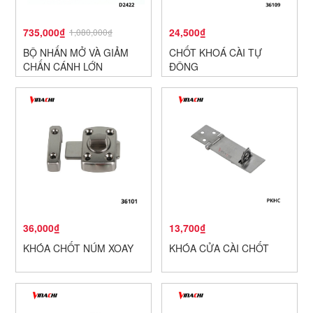
735,000₫
24,500₫
1,080,000₫
BỘ NHẤN MỞ VÀ GIẢM
CHỐT KHOÁ CÀI TỰ
CHẤN CÁNH LỚN
ĐỘNG
DURAVAL D2
36,000₫
13,700₫
KHÓA CHỐT NÚM XOAY
KHÓA CỬA CÀI CHỐT