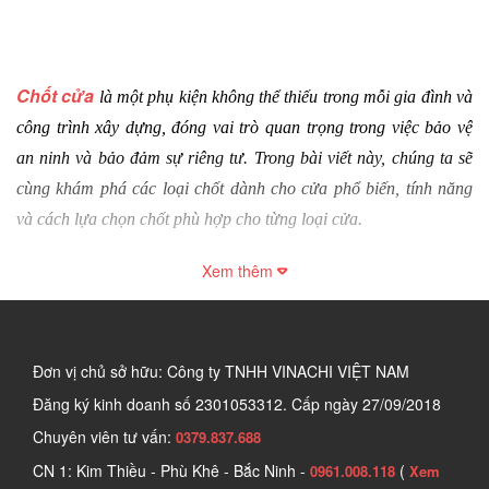
Chốt cửa
là một phụ kiện không thể thiếu trong mỗi gia đình và 
công trình xây dựng, đóng vai trò quan trọng trong việc bảo vệ 
an ninh và bảo đảm sự riêng tư. Trong bài viết này, chúng ta sẽ 
cùng khám phá các loại chốt dành cho cửa phổ biến, tính năng 
và cách lựa chọn chốt phù hợp cho từng loại cửa.
1. Chốt cửa là gì?
Xem thêm
Chốt cửa là thiết bị quan trọng có chức năng cố định cánh cửa 
chắc chắn, ngăn chặn tình trạng cửa tự động mở do gió, va đập 
hoặc tác động bên ngoài. Việc lắp đặt chốt cho cửa giúp tăng độ 
Đơn vị chủ sở hữu: Công ty TNHH VINACHI VIỆT NAM
an toàn, bảo vệ tài sản và đảm bảo sự riêng tư cho không gian 
Đăng ký kinh doanh số
2301053312. Cấp ngày 27/09/2018
sống hoặc làm việc. 
Chuyên viên tư vấn:
0379.837.688
CN 1: Kim Thiều - Phù Khê - Bắc Ninh -
(
0961.008.118
Xem