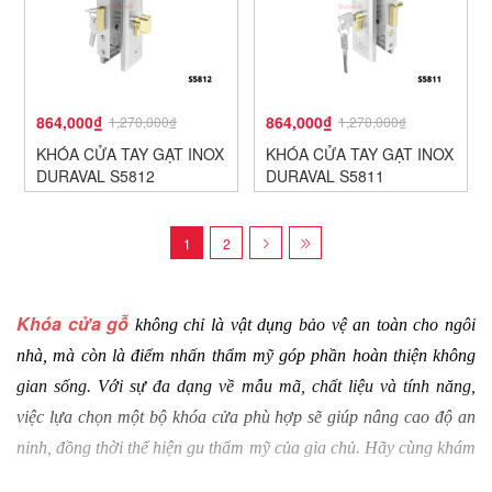
864,000₫
864,000₫
1,270,000₫
1,270,000₫
KHÓA CỬA TAY GẠT INOX
KHÓA CỬA TAY GẠT INOX
DURAVAL S5812
DURAVAL S5811
1
2
Khóa cửa gỗ
 không chỉ là vật dụng bảo vệ an toàn cho ngôi 
nhà, mà còn là điểm nhấn thẩm mỹ góp phần hoàn thiện không 
gian sống. Với sự đa dạng về mẫu mã, chất liệu và tính năng, 
việc lựa chọn một bộ khóa cửa phù hợp sẽ giúp nâng cao độ an 
ninh, đồng thời thể hiện gu thẩm mỹ của gia chủ. Hãy cùng khám 
phá các mẫu khoá chất lượng dành cho cửa gỗ trong bài viết sau 