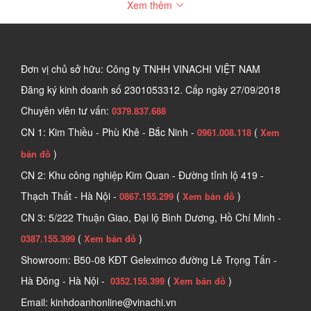
Xem thêm
đây. 
1. Khoá cửa gỗ là gì?
Khóa cửa gỗ là lựa chọn phổ biến cho cửa chính trong các ngôi 
Đơn vị chủ sở hữu: Công ty TNHH VINACHI VIỆT NAM
nhà hiện đại. Không chỉ đảm bảo an toàn, phụ kiện này còn góp 
Đăng ký kinh doanh số
2301053312. Cấp ngày 27/09/2018
phần tạo điểm nhấn sang trọng và nâng tầm đẳng cấp cho không 
Chuyên viên tư vấn:
0379.837.688
gian sống.
CN 1: Kim Thiều - Phù Khê - Bắc Ninh -
(
0961.008.118
Xem
)
bản đồ
CN 2: Khu công nghiệp Kim Quan - Đường tỉnh lộ 419 -
Thạch Thất - Hà Nội -
(
)
0867.155.299
Xem bản đồ
CN 3: 5/222 Thuận Giao, Đại lộ Bình Dương, Hồ Chí Minh -
(
)
0387.155.399
Xem bản đồ
Showroom: B50-08 KĐT Geleximco đường Lê Trọng Tấn -
Hà Đông - Hà Nội -
(
)
0352.155.399
Xem bản đồ
Email: kinhdoanhonline@vinachi.vn