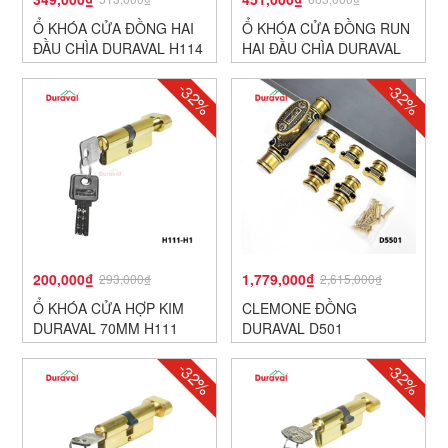
Ổ KHÓA CỬA ĐỒNG HAI
Ổ KHÓA CỬA ĐỒNG RUN
ĐẦU CHÌA DURAVAL H114
HAI ĐẦU CHÌA DURAVAL
H113
-32%
-32%
200,000₫
1,779,000₫
293,000₫
2,615,000₫
Ổ KHÓA CỬA HỢP KIM
CLEMONE ĐỒNG
DURAVAL 70MM H111
DURAVAL D501
-32%
-32%