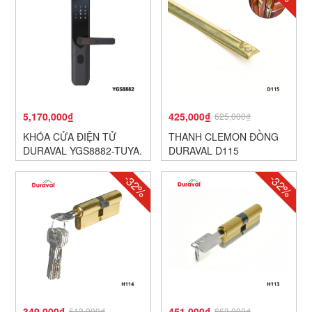
5,170,000₫
425,000₫
625,000₫
KHÓA CỬA ĐIỆN TỬ
THANH CLEMON ĐỒNG
DURAVAL YGS8882-TUYA.
DURAVAL D115
-32%
-32%
349,000₫
451,000₫
513,000₫
663,000₫