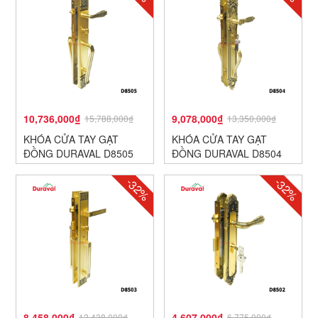
10,736,000₫
9,078,000₫
15,788,000₫
13,350,000₫
KHÓA CỬA TAY GẠT
KHÓA CỬA TAY GẠT
ĐỒNG DURAVAL D8505
ĐỒNG DURAVAL D8504
-32%
-32%
8,458,000₫
4,607,000₫
12,438,000₫
6,775,000₫