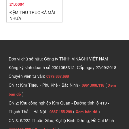
21,000₫
ĐỆM THU TRỤC ĐÁ MÀI
NHỰA
Đơn vị chủ sở hữu: Công ty TNHH VINACHI VIỆT NAM
Đăng ký kinh doanh số
2301053312. Cấp ngày 27/09/2018
Chuyên viên tư vấn:
0379.837.688
CN 1: Kim Thiều - Phù Khê - Bắc Ninh -
(
0961.008.118
Xem
)
bản đồ
CN 2: Khu công nghiệp Kim Quan - Đường tỉnh lộ 419 -
Thạch Thất - Hà Nội -
(
)
0867.155.299
Xem bản đồ
CN 3: 5/222 Thuận Giao, Đại lộ Bình Dương, Hồ Chí Minh -
(
)