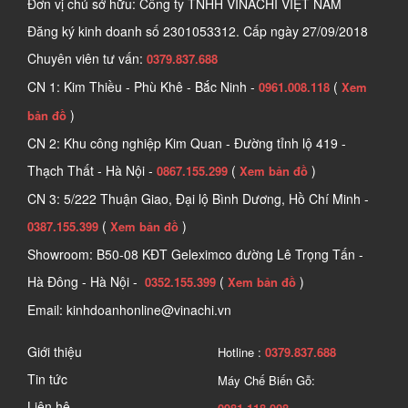
Đơn vị chủ sở hữu: Công ty TNHH VINACHI VIỆT NAM
chính xác gần như tuyệt đối. Nhờ sai số cực thấp và tốc độ đo 
Đăng ký kinh doanh số
2301053312. Cấp ngày 27/09/2018
nhanh, công cụ này giúp tiết kiệm thời gian, đáp ứng hiệu quả 
Chuyên viên tư vấn:
0379.837.688
mọi nhu cầu đo lường trong nhiều lĩnh vực khác nhau. 
CN 1: Kim Thiều - Phù Khê - Bắc Ninh -
(
0961.008.118
Xem
)
bản đồ
CN 2: Khu công nghiệp Kim Quan - Đường tỉnh lộ 419 -
Thạch Thất - Hà Nội -
(
)
0867.155.299
Xem bản đồ
CN 3: 5/222 Thuận Giao, Đại lộ Bình Dương, Hồ Chí Minh -
(
)
0387.155.399
Xem bản đồ
Showroom: B50-08 KĐT Geleximco đường Lê Trọng Tấn -
Hà Đông - Hà Nội -
(
)
0352.155.399
Xem bản đồ
Email: kinhdoanhonline@vinachi.vn
Tìm hiểu về các loại máy đo khoảng cách
Giới thiệu
Hotline :
0379.837.688
Tin tức
Máy Chế Biến Gỗ:
2. Ứng dụng chính của thước đo khoảng 
Liên hệ