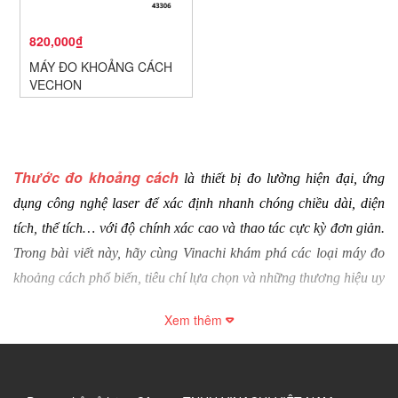
820,000₫
MÁY ĐO KHOẢNG CÁCH
VECHON
Thước đo khoảng cách
 là thiết bị đo lường hiện đại, ứng 
dụng công nghệ laser để xác định nhanh chóng chiều dài, diện 
tích, thể tích… với độ chính xác cao và thao tác cực kỳ đơn giản. 
Trong bài viết này, hãy cùng Vinachi khám phá các loại máy đo 
khoảng cách phổ biến, tiêu chí lựa chọn và những thương hiệu uy 
tín đáng đầu tư.
Xem thêm
1. Thước đo khoảng cách là gì?
Thước đo khoảng cách là thiết bị đo lượng hiện đại, ứng dụng tia 
laser để đo chiều dài, diện tích, thể tích và góc nghiêng với độ 