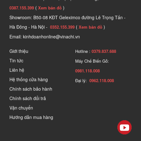
(
)
0387.155.399
Xem bản đồ
Showroom: B50-08 KĐT Geleximco đường Lê Trọng Tấn -
Hà Đông - Hà Nội -
(
)
0352.155.399
Xem bản đồ
Email: kinhdoanhonline@vinachi.vn
Giới thiệu
Hotline :
0379.837.688
Dụng cụ cơ khí là những thiết bị, công cụ nhằm hỗ trợ 
Tin tức
Máy Chế Biến Gỗ:
trong ngành cơ khí, chế tạo máy, sửa chữa, bảo dưỡng 
Liên hệ
0981.118.008
các sản phẩm cơ khí. Các dụng cụ cơ khí có thể được 
Hệ thống cửa hàng
Đại lý:
0962.118.008
chia thành ba loại chính: dụng cụ đo, dụng cụ tháo lắp 
Chính sách bảo hành
kẹp chặt và dụng cụ gia công. Mỗi loại dụng cụ có chức 
Chính sách đổi trả
năng và ứng dụng riêng biệt, phù hợp với từng nhu cầu 
Vận chuyển
Hướng dẫn mua hàng
và yêu cầu của người sử dụng. 
2. Công dụng và tính năng của các bộ dụng cụ 