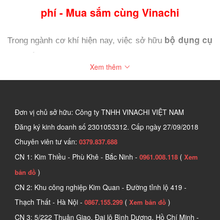
phí - Mua sắm cùng Vinachi
bộ dụng cụ 
Trong ngành cơ khí hiện nay, việc sở hữu 
cơ khí
 chất lượng là chìa khóa mở cánh cửa cho sự 
Xem thêm
thành công trong mọi công trình. Hãy cùng chúng tôi 
khám phá sự đa dạng công cụ cơ khí trong bài viết này 
nhé.
Đơn vị chủ sở hữu: Công ty TNHH VINACHI VIỆT NAM
1. Tìm hiểu về Dụng cụ cơ khí
Đăng ký kinh doanh số
2301053312. Cấp ngày 27/09/2018
Chuyên viên tư vấn:
0379.837.688
CN 1: Kim Thiều - Phù Khê - Bắc Ninh -
(
0961.008.118
Xem
)
bản đồ
CN 2: Khu công nghiệp Kim Quan - Đường tỉnh lộ 419 -
Thạch Thất - Hà Nội -
(
)
0867.155.299
Xem bản đồ
CN 3: 5/222 Thuận Giao, Đại lộ Bình Dương, Hồ Chí Minh -