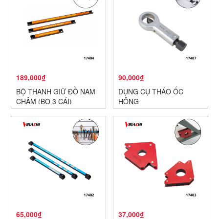
189,000₫
90,000₫
BỘ THANH GIỮ ĐỒ NAM
DỤNG CỤ THÁO ỐC
CHÂM (BỘ 3 CÁI)
HỎNG
65,000₫
37,000₫