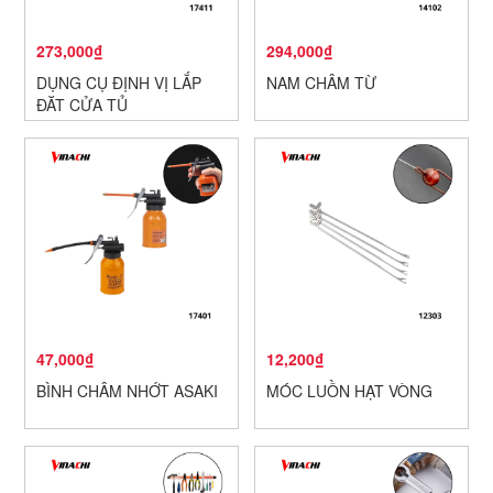
273,000₫
294,000₫
DỤNG CỤ ĐỊNH VỊ LẮP
NAM CHÂM TỪ
ĐẶT CỬA TỦ
47,000₫
12,200₫
BÌNH CHÂM NHỚT ASAKI
MÓC LUỒN HẠT VÒNG