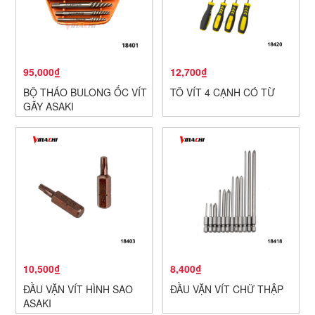
95,000₫
12,700₫
BỘ THÁO BULONG ỐC VÍT
TÔ VÍT 4 CẠNH CÓ TỪ
GÃY ASAKI
10,500₫
8,400₫
ĐẦU VẶN VÍT HÌNH SAO
ĐẦU VẶN VÍT CHỮ THẬP
ASAKI