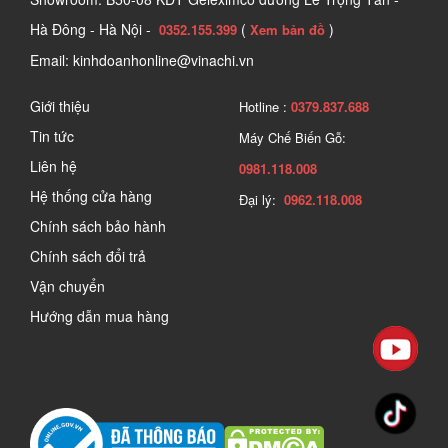
dàng nắm giữ và tạo lực khi thao tác. Bộ phận này thường được 
Hà Đông - Hà Nội -
(
)
0352.155.399
Xem bản đồ
thiết kế vừa tay, chống trượt để tăng sự thoải mái và hiệu quả khi 
Email: kinhdoanhonline@vinachi.vn
vặn ốc vít.
Giới thiệu
Hotline :
0379.837.688
Tin tức
Máy Chế Biến Gỗ:
Liên hệ
0981.118.008
Hệ thống cửa hàng
Đại lý:
0962.118.008
Chính sách bảo hành
Chính sách đổi trả
Vận chuyển
Hướng dẫn mua hàng
Tô vít được sử dụng để vặn hoặc tháo ốc vít
2. Ứng dụng chính của tua vít