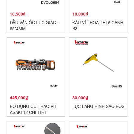
10,500₫
18,000₫
ĐẦU VẶN ỐC LỤC GIÁC -
ĐẦU VÍT HOA THỊ 6 CÁNH
65*4MM
S3
445,000₫
30,000₫
BỘ DỤNG CỤ THÁO VÍT
LỤC LĂNG HÌNH SAO BOSI
ASAKI 12 CHI TIẾT