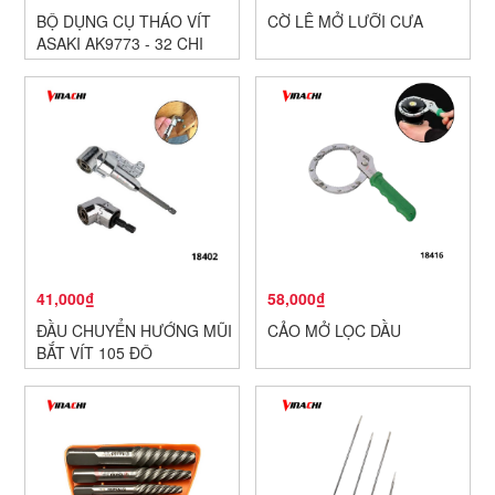
BỘ DỤNG CỤ THÁO VÍT
CỜ LÊ MỞ LƯỠI CƯA
ASAKI AK9773 - 32 CHI
TIẾT
41,000₫
58,000₫
ĐẦU CHUYỂN HƯỚNG MŨI
CẢO MỞ LỌC DẦU
BẮT VÍT 105 ĐỘ