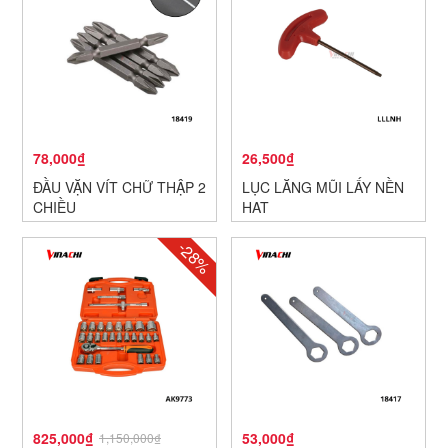
78,000₫
26,500₫
ĐẦU VẶN VÍT CHỮ THẬP 2
LỤC LĂNG MŨI LẤY NỀN
CHIỀU
HẠT
-28%
825,000₫
53,000₫
1,150,000₫