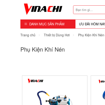
DANH MỤC SẢN PHẨM
ƯU ĐÃI HÔM NA
Dụng Cụ - Công Cụ
Trang chủ
Thiết bị Dùng Hơi
Phụ Kiện Khí Nén
Mũi Soi - Dao Tubi
Phụ Kiện Khí Nén
Phụ Kiện
Máy Cầm Tay
Máy Chế Biến Gỗ
Thiết bị Dùng Hơi
Vật Tư Tiêu Hao
Khóa - Phụ Kiện Cửa