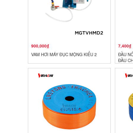
900,000₫
7,400₫
VAM HƠI MÁY ĐỤC MỘNG KIỂU 2
ĐẦU NỐ
ĐẦU C