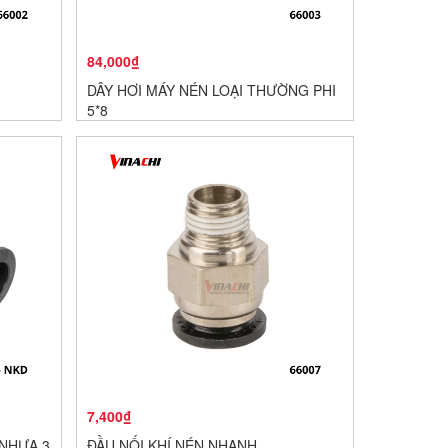
84,000₫
DÂY HƠI MÁY NÉN LOẠI THƯỜNG PHI
5*8
7,400₫
 NHỰA 3
ĐẦU NỐI KHÍ NÉN NHANH