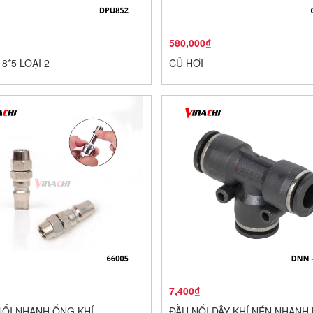
580,000₫
8*5 LOẠI 2
CỦ HƠI
7,400₫
ỐI NHANH ỐNG KHÍ
ĐẦU NỐI DÂY KHÍ NÉN NHANH