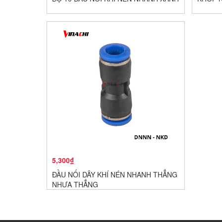
5,300₫
ĐẦU NỐI DÂY KHÍ NÉN NHANH THẲNG
NHỰA THẲNG