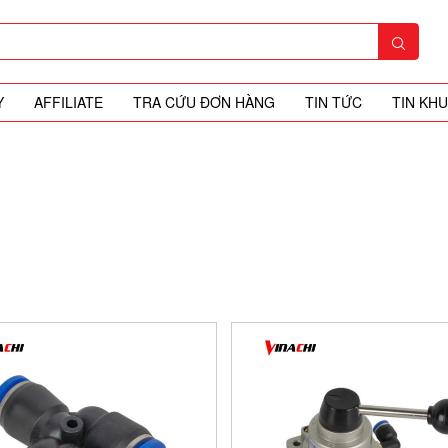
Y
AFFILIATE
TRA CỨU ĐƠN HÀNG
TIN TỨC
TIN KH