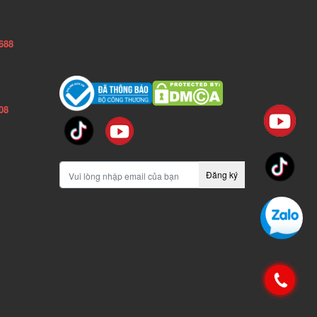
688
08
Đăng ký