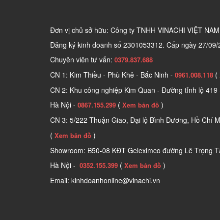
Đơn vị chủ sở hữu: Công ty TNHH VINACHI VIỆT NAM
Đăng ký kinh doanh số
2301053312. Cấp ngày 27/09/
Chuyên viên tư vấn:
0379.837.688
CN 1: Kim Thiều - Phù Khê - Bắc Ninh -
(
0961.008.118
CN 2: Khu công nghiệp Kim Quan - Đường tỉnh lộ 419 
Hà Nội -
(
)
0867.155.299
Xem bản đồ
CN 3: 5/222 Thuận Giao, Đại lộ Bình Dương, Hồ Chí M
(
)
Xem bản đồ
Showroom: B50-08 KĐT Geleximco đường Lê Trọng Tấ
Hà Nội -
(
)
0352.155.399
Xem bản đồ
Email: kinhdoanhonline@vinachi.vn