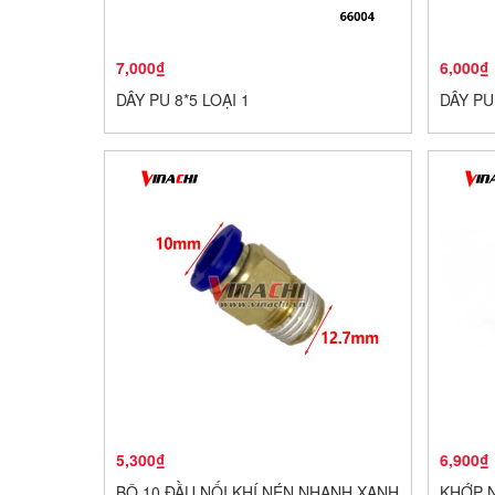
7,000₫
6,000₫
DÂY PU 8*5 LOẠI 1
DÂY PU 
5,300₫
6,900₫
BỘ 10 ĐẦU NỐI KHÍ NÉN NHANH XANH
KHỚP N