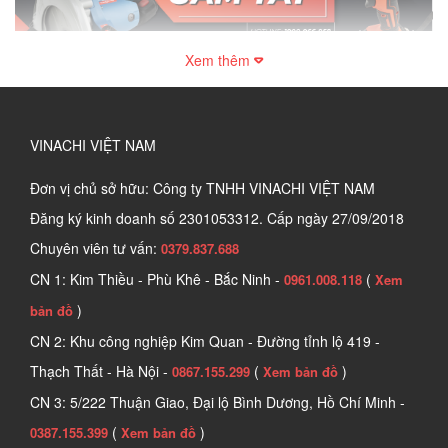
Xem thêm
VINACHI VIỆT NAM
Đơn vị chủ sở hữu: Công ty TNHH VINACHI VIỆT NAM
Đăng ký kinh doanh số
2301053312. Cấp ngày 27/09/2018
Chuyên viên tư vấn:
0379.837.688
CN 1: Kim Thiều - Phù Khê - Bắc Ninh -
(
0961.008.118
Xem
)
bản đồ
CN 2: Khu công nghiệp Kim Quan - Đường tỉnh lộ 419 -
Thạch Thất - Hà Nội -
(
)
0867.155.299
Xem bản đồ
CN 3: 5/222 Thuận Giao, Đại lộ Bình Dương, Hồ Chí Minh -
(
)
0387.155.399
Xem bản đồ