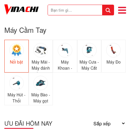
Máy Cầm Tay
Nổi bật
Máy Mài -
Máy
Máy Cưa -
Máy Đo
Máy đánh
Khoan -
Máy Cắt
giấy giáp
Đục
Máy Hút -
Máy Bào -
Thổi
Máy gọt
ƯU ĐÃI HÔM NAY