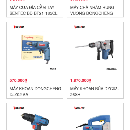
MÁY CƯA ĐĨA CẦM TAY
MÁY CHÀ NHÁM RUNG
BENTEC BD-BT21-185CL
VUÔNG DONGCHENG
DSB03-100S
570,000₫
1,870,000₫
MÁY KHOAN DONGCHENG
MÁY KHOAN BÚA DZC03-
DJZ02-6A
26SH