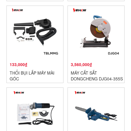
133,000₫
3,560,000₫
THỔI BỤI LẮP MÁY MÀI
MÁY CẮT SẮT
GÓC
DONGCHENG DJG04-355S
( CÓ LƯỠI)