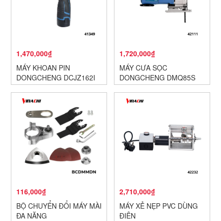
1,470,000₫
1,720,000₫
MÁY KHOAN PIN
MÁY CƯA SỌC
DONGCHENG DCJZ162I
DONGCHENG DMQ85S
116,000₫
2,710,000₫
BỘ CHUYỂN ĐỔI MÁY MÀI
MÁY XẺ NẸP PVC DÙNG
ĐA NĂNG
ĐIỆN