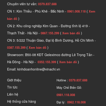
Chuyên viên tư vấn:
0379.837.688
CN 1: Kim Thiều - Phù Khê - Bắc Ninh -
(
0961.008.118
Xem
)
bản đồ
CN 2: Khu công nghiệp Kim Quan - Đường tỉnh lộ 419 -
Thạch Thất - Hà Nội -
(
)
0867.155.299
Xem bản đồ
CN 3: 5/222 Thuận Giao, Đại lộ Bình Dương, Hồ Chí Minh -
(
)
0387.155.399
Xem bản đồ
Showroom: B50-08 KĐT Geleximco đường Lê Trọng Tấn -
Hà Đông - Hà Nội -
(
)
0352.155.399
Xem bản đồ
Email: kinhdoanhonline@vinachi.vn
Giới thiệu
Hotline :
0379.837.688
Tin tức
Máy Chế Biến Gỗ:
Liên hệ
0981.118.008
Hệ thống cửa hàng
Đại lý:
0962.118.008