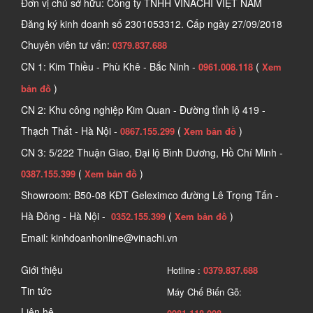
Đơn vị chủ sở hữu: Công ty TNHH VINACHI VIỆT NAM
biscuit joiner
Anh là
hoặc plate joiner, là một công cụ 
Đăng ký kinh doanh số
2301053312. Cấp ngày 27/09/2018
hỗ trợ quan trọng trong ngành mộc. Các mối nối ghép 
Chuyên viên tư vấn:
0379.837.688
của máy này có hình dạng giống như chiếc bánh 
CN 1: Kim Thiều - Phù Khê - Bắc Ninh -
(
0961.008.118
Xem
biscuit, từ đó xuất phát tên gọi của nó.
)
bản đồ
Cách máy hoạt động là sử dụng một lưỡi cắt tròn để 
CN 2: Khu công nghiệp Kim Quan - Đường tỉnh lộ 419 -
tạo ra các rãnh nối trên hai mảnh gỗ cần ghép. Sau đó, 
Thạch Thất - Hà Nội -
(
)
0867.155.299
Xem bản đồ
một miếng nối ghép biscuit được chèn vào rãnh và dính 
CN 3: 5/222 Thuận Giao, Đại lộ Bình Dương, Hồ Chí Minh -
kết bằng keo. Khi hai mảnh gỗ được ép lại với nhau, 
(
)
0387.155.399
Xem bản đồ
mối nối này trở nên chắc chắn và độ bền được tăng 
Showroom: B50-08 KĐT Geleximco đường Lê Trọng Tấn -
cường. Miếng nối biscuit thường được sản xuất từ gỗ 
Hà Đông - Hà Nội -
(
)
0352.155.399
Xem bản đồ
ép hoặc ván dăm, có khả năng thích ứng với sự thay 
Email: kinhdoanhonline@vinachi.vn
đổi về độ ẩm để đảm bảo sự chính xác và đồng đều 
Giới thiệu
Hotline :
0379.837.688
của mối nối.
Tin tức
Máy Chế Biến Gỗ:
2. Công dụng và tính năng của Máy ghép mộng
Liên hệ