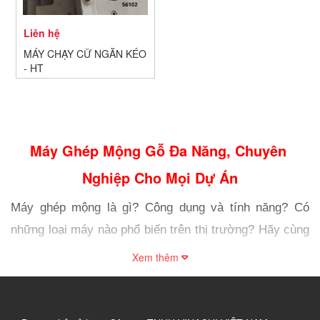
Liên hệ
MÁY CHẠY CỮ NGĂN KÉO
- HT
Máy Ghép Mộng Gỗ Đa Năng, Chuyên 
Nghiệp Cho Mọi Dự Án
Máy ghép mộng là gì? Công dụng và tính năng? Có 
những loại máy nào phổ biến trên thị trường? Hãy cùng 
tìm hiểu trong bài viết này.
Xem thêm
1. Tìm hiểu về Máy ghép mộng
Máy ghép mộng, còn được biết đến với tên gọi tiếng 