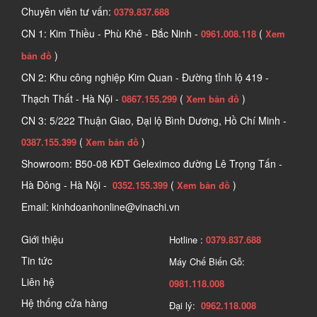
Chuyên viên tư vấn:
0379.837.688
CN 1: Kim Thiều - Phù Khê - Bắc Ninh -
(
0961.008.118
Xem
)
bản đồ
CN 2: Khu công nghiệp Kim Quan - Đường tỉnh lộ 419 -
Thạch Thất - Hà Nội -
(
)
0867.155.299
Xem bản đồ
CN 3: 5/222 Thuận Giao, Đại lộ Bình Dương, Hồ Chí Minh -
(
)
0387.155.399
Xem bản đồ
Showroom: B50-08 KĐT Geleximco đường Lê Trọng Tấn -
Hà Đông - Hà Nội -
(
)
0352.155.399
Xem bản đồ
Email: kinhdoanhonline@vinachi.vn
Giới thiệu
Hotline :
0379.837.688
Tin tức
Máy Chế Biến Gỗ:
Liên hệ
0981.118.008
Hệ thống cửa hàng
Đại lý:
0962.118.008