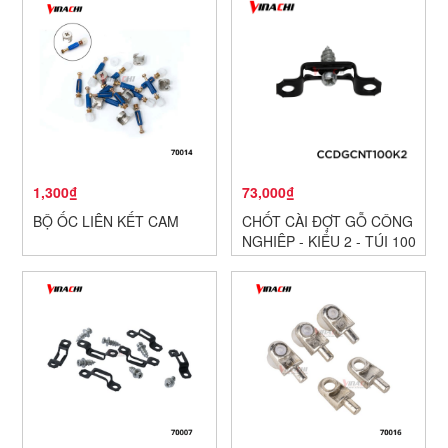
1,300₫
73,000₫
BỘ ỐC LIÊN KẾT CAM
CHỐT CÀI ĐỢT GỖ CÔNG
NGHIỆP - KIỂU 2 - TÚI 100
CÁI