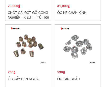
73,000₫
31,000₫
CHỐT CÀI ĐỢT GỖ CÔNG
ỐC KE CHÂN KÍNH
NGHIỆP - KIỂU 1 - TÚI 100
CÁI
750₫
530₫
ỐC CẤY REN NGOÀI
ỐC TÁN CHẤU