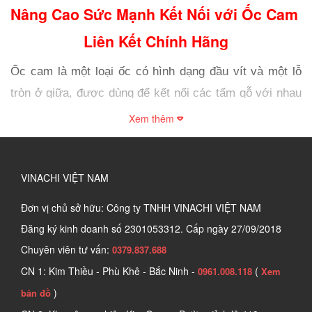
Nâng Cao Sức Mạnh Kết Nối với Ốc Cam 
Liên Kết Chính Hãng
Ốc cam là một loại ốc có hình dạng đầu vít và một lỗ 
tròn ở giữa, được dùng để kết nối các tấm gỗ với nhau 
bằng cách vặn vào các lỗ khoan trước giúp tăng độ 
Xem thêm
chắc chắn, thẩm mỹ và cơ động cho các sản phẩm nội 
thất bằng gỗ. 
VINACHI VIỆT NAM
1. Tìm hiểu về Ốc cam
Đơn vị chủ sở hữu: Công ty TNHH VINACHI VIỆT NAM
Ốc cam là một loại phụ kiện được sử dụng trong thi 
Đăng ký kinh doanh số
2301053312. Cấp ngày 27/09/2018
công đồ gỗ nội thất, có chức năng liên kết các thành 
Chuyên viên tư vấn:
0379.837.688
phần rời rạc của một module (khoang tủ, hộp, thùng…) 
CN 1: Kim Thiều - Phù Khê - Bắc Ninh -
(
0961.008.118
Xem
thành một sản phẩm hoàn chỉnh và liền mạch. 
)
bản đồ
Ốc cam được làm từ các chất liệu cứng như thép, hợp 