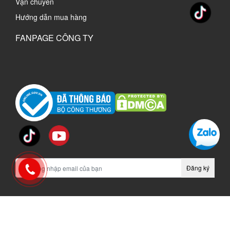
Vận chuyển
Hướng dẫn mua hàng
FANPAGE CÔNG TY
2.2 Tính năng
- Liên kết các thành phần rời rạc của nội thất gỗ, tạo 
thành một sản phẩm hoàn chỉnh và liền lạc.
Đăng ký
- Tăng tính thẩm mỹ, cơ động và bền bỉ cho sản phẩm 
nội thất, vì không thấy đầu vít và dễ dàng tháo lắp.
- Được làm từ các chất liệu cứng như thép, hợp kim 
vinachi.vn