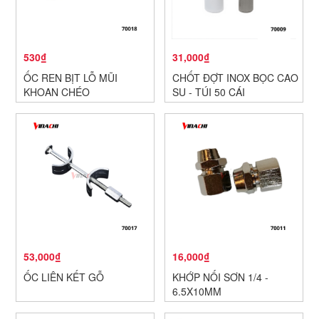
530₫
31,000₫
ỐC REN BỊT LỖ MŨI
CHỐT ĐỢT INOX BỌC CAO
KHOAN CHÉO
SU - TÚI 50 CÁI
53,000₫
16,000₫
ỐC LIÊN KẾT GỖ
KHỚP NỐI SƠN 1/4 -
6.5X10MM