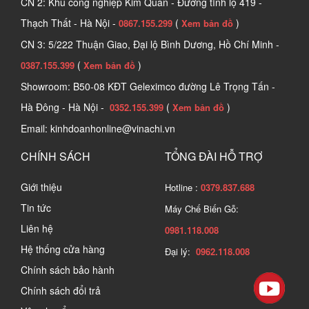
CN 2: Khu công nghiệp Kim Quan - Đường tỉnh lộ 419 -
kim kẽm, sắt để đảm bảo độ chịu lực và chắc chắn cho 
Thạch Thất - Hà Nội -
(
)
0867.155.299
Xem bản đồ
sản phẩm.
CN 3: 5/222 Thuận Giao, Đại lộ Bình Dương, Hồ Chí Minh -
2. Công dụng và tính năng của Ốc cam
(
)
0387.155.399
Xem bản đồ
Showroom: B50-08 KĐT Geleximco đường Lê Trọng Tấn -
2.1 Công dụng
Hà Đông - Hà Nội -
(
)
0352.155.399
Xem bản đồ
Công dụng của ốc cam là giúp liên kết các thành phần 
Email: kinhdoanhonline@vinachi.vn
rời rạc của nội thất gỗ, tăng tính thẩm mỹ, cơ động và 
CHÍNH SÁCH
TỔNG ĐÀI HỖ TRỢ
bền bỉ cho sản phẩm. Sản phẩm còn được gọi là ốc 
chốt cam, là một phụ kiện không thể thiếu trong thi 
Giới thiệu
Hotline :
0379.837.688
công nội thất.
Tin tức
Máy Chế Biến Gỗ:
Liên hệ
0981.118.008
Hệ thống cửa hàng
Đại lý:
0962.118.008
Chính sách bảo hành
Chính sách đổi trả