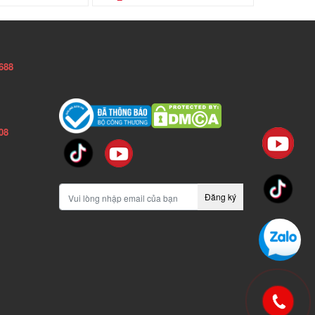
688
08
Đăng ký