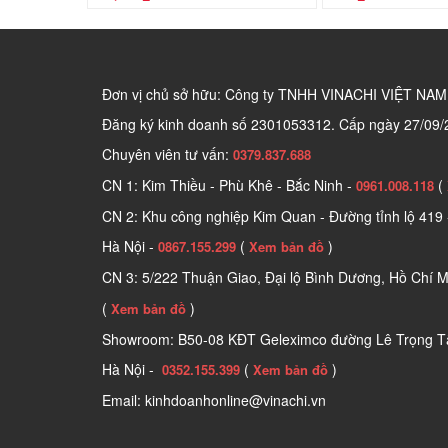
Đơn vị chủ sở hữu: Công ty TNHH VINACHI VIỆT NAM
Đăng ký kinh doanh số
2301053312. Cấp ngày 27/09/
Chuyên viên tư vấn:
0379.837.688
CN 1: Kim Thiều - Phù Khê - Bắc Ninh -
(
0961.008.118
CN 2: Khu công nghiệp Kim Quan - Đường tỉnh lộ 419 
Hà Nội -
(
)
0867.155.299
Xem bản đồ
CN 3: 5/222 Thuận Giao, Đại lộ Bình Dương, Hồ Chí M
(
)
Xem bản đồ
Showroom: B50-08 KĐT Geleximco đường Lê Trọng Tấ
Hà Nội -
(
)
0352.155.399
Xem bản đồ
Email: kinhdoanhonline@vinachi.vn