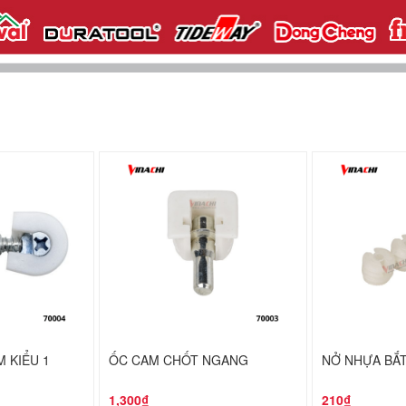
M KIỂU 1
ỐC CAM CHỐT NGANG
NỞ NHỰA BẮ
1,300₫
210₫