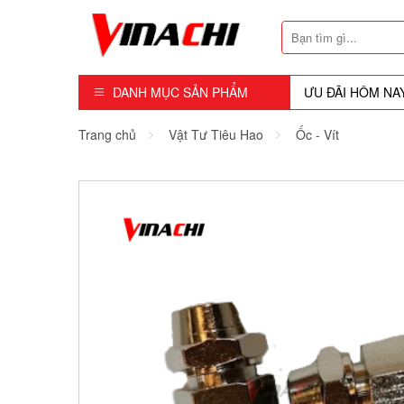
DANH MỤC SẢN PHẨM
ƯU ĐÃI HÔM NA
Dụng Cụ - Công Cụ
Trang chủ
Vật Tư Tiêu Hao
Ốc - Vít
Mũi Soi - Dao Tubi
Phụ Kiện
Máy Cầm Tay
Máy Chế Biến Gỗ
Thiết bị Dùng Hơi
Vật Tư Tiêu Hao
Khóa - Phụ Kiện Cửa