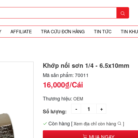
Y
AFFILIATE
TRA CỨU ĐƠN HÀNG
TIN TỨC
TIN KH
Khớp nối sơn 1/4 - 6.5x10mm
Mã sản phẩm: 70011
16,000₫
/Cái
Thương hiệu:
OEM
Số lượng:
Còn hàng
[
Xem địa chỉ còn hàng
]
MUA NGAY