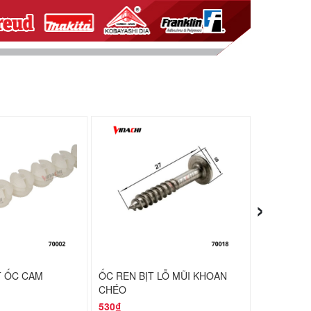
›
T ỐC CAM
ỐC REN BỊT LỖ MŨI KHOAN
CHỐT ĐỢT
CHÉO
TÚI 50 CÁI
530₫
31,000₫