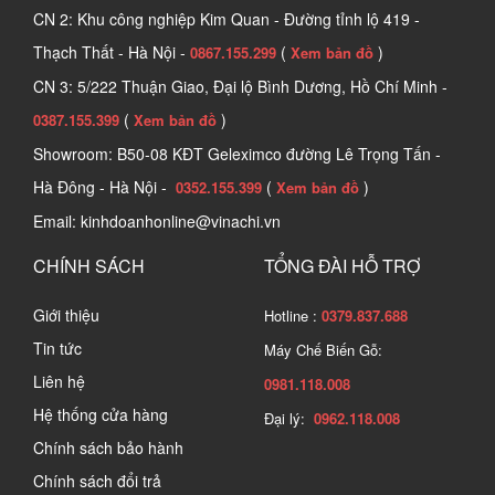
CN 2: Khu công nghiệp Kim Quan - Đường tỉnh lộ 419 -
Thạch Thất - Hà Nội -
(
)
0867.155.299
Xem bản đồ
CN 3: 5/222 Thuận Giao, Đại lộ Bình Dương, Hồ Chí Minh -
(
)
0387.155.399
Xem bản đồ
Showroom: B50-08 KĐT Geleximco đường Lê Trọng Tấn -
Hà Đông - Hà Nội -
(
)
0352.155.399
Xem bản đồ
Email: kinhdoanhonline@vinachi.vn
CHÍNH SÁCH
TỔNG ĐÀI HỖ TRỢ
Giới thiệu
Hotline :
0379.837.688
Tin tức
Máy Chế Biến Gỗ:
Liên hệ
0981.118.008
Hệ thống cửa hàng
Đại lý:
0962.118.008
Chính sách bảo hành
Chính sách đổi trả