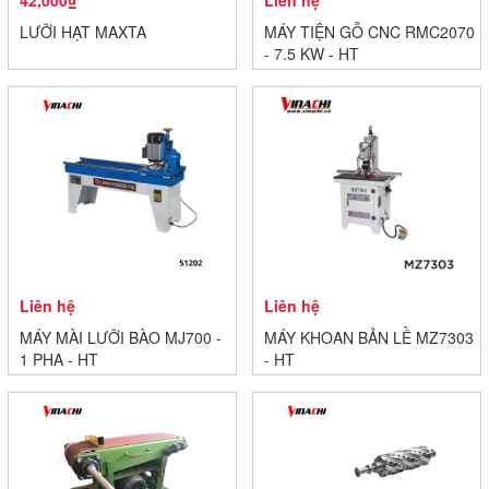
42,000₫
Liên hệ
LƯỠI HẠT MAXTA
MÁY TIỆN GỖ CNC RMC2070
- 7,5 KW - HT
Liên hệ
Liên hệ
MÁY MÀI LƯỠI BÀO MJ700 -
MÁY KHOAN BẢN LỀ MZ7303
1 PHA - HT
- HT