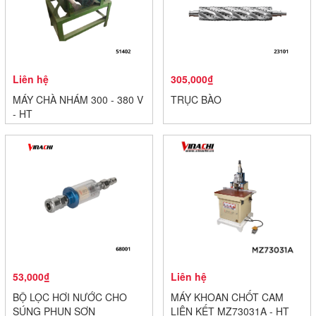
Liên hệ
305,000₫
MÁY CHÀ NHÁM 300 - 380 V
TRỤC BÀO
- HT
53,000₫
Liên hệ
BỘ LỌC HƠI NƯỚC CHO
MÁY KHOAN CHỐT CAM
SÚNG PHUN SƠN
LIÊN KẾT MZ73031A - HT