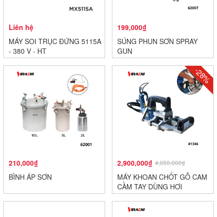
Liên hệ
199,000₫
MÁY SOI TRỤC ĐỨNG 5115A
SÚNG PHUN SƠN SPRAY
- 380 V - HT
GUN
-28%
210,000₫
2,900,000₫
4,050,000₫
BÌNH ÁP SƠN
MÁY KHOAN CHỐT GỖ CAM
CẦM TAY DÙNG HƠI