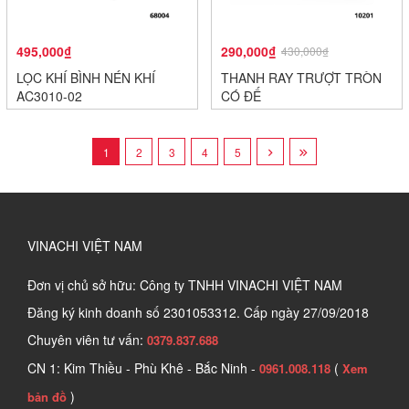
495,000₫
290,000₫
430,000₫
LỌC KHÍ BÌNH NÉN KHÍ
THANH RAY TRƯỢT TRÒN
AC3010-02
CÓ ĐẾ
1
2
3
4
5
VINACHI VIỆT NAM
Đơn vị chủ sở hữu: Công ty TNHH VINACHI VIỆT NAM
Đăng ký kinh doanh số
2301053312. Cấp ngày 27/09/2018
Chuyên viên tư vấn:
0379.837.688
CN 1: Kim Thiều - Phù Khê - Bắc Ninh -
(
0961.008.118
Xem
)
bản đồ