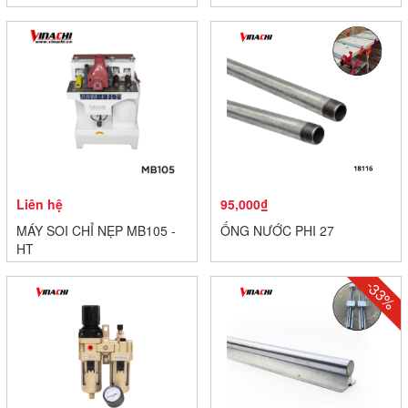
Liên hệ
95,000₫
MÁY SOI CHỈ NẸP MB105 -
ỐNG NƯỚC PHI 27
HT
-33%