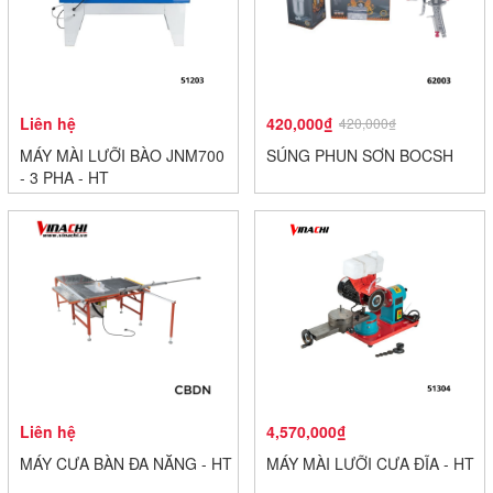
Liên hệ
420,000₫
420,000₫
MÁY MÀI LƯỠI BÀO JNM700
SÚNG PHUN SƠN BOCSH
- 3 PHA - HT
Liên hệ
4,570,000₫
MÁY CƯA BÀN ĐA NĂNG - HT
MÁY MÀI LƯỠI CƯA ĐĨA - HT