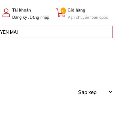
Tài khoản
Giỏ hàng
0
Đăng ký /
Đăng nhập
Vận chuyển toàn quốc
UYẾN MÃI