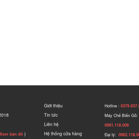
Giới thiệu
Hotline :
0379.837.
2018
Tin tức
Máy Chế Biến Gỗ:
Liên hệ
0981.118.008
Hệ thống cửa hàng
)
Xem bản đồ
Đại lý:
0962.118.0