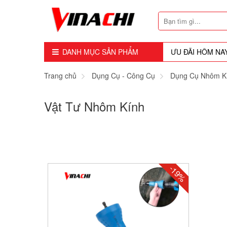
DANH MỤC SẢN PHẨM
ƯU ĐÃI HÔM NA
Dụng Cụ - Công Cụ
Trang chủ
Dụng Cụ - Công Cụ
Dụng Cụ Nhôm K
Mũi Soi - Dao Tubi
Vật Tư Nhôm Kính
Phụ Kiện
Máy Cầm Tay
Máy Chế Biến Gỗ
-19%
Thiết bị Dùng Hơi
Vật Tư Tiêu Hao
Khóa - Phụ Kiện Cửa