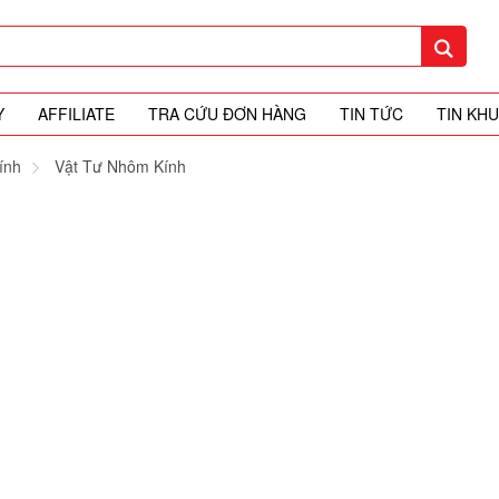
Y
AFFILIATE
TRA CỨU ĐƠN HÀNG
TIN TỨC
TIN KH
ính
Vật Tư Nhôm Kính