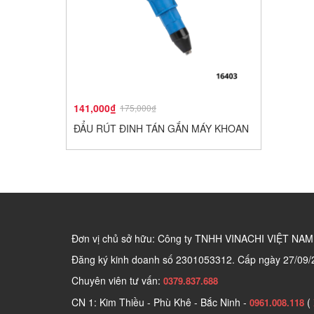
141,000₫
175,000₫
ĐẨU RÚT ĐINH TÁN GẮN MÁY KHOAN
Đơn vị chủ sở hữu: Công ty TNHH VINACHI VIỆT NAM
Đăng ký kinh doanh số
2301053312. Cấp ngày 27/09/
Chuyên viên tư vấn:
0379.837.688
CN 1: Kim Thiều - Phù Khê - Bắc Ninh -
(
0961.008.118