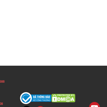
688
08