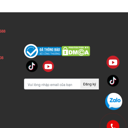
688
08
Đăng ký