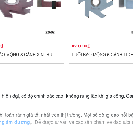
0₫
420,000₫
ÀO MỘNG 8 CÁNH XINTRUI
LƯỠI BÀO MỘNG 6 CÁNH TID
hiện đại, có độ chính xác cao, không rung lắc khi gia công. S
bi toán rãnh giá tốt nhất trên thị trường. Một số dòng dao nổi b
ộng âm dương
,...Để được tư vấn về các sản phẩm về dao tubi to