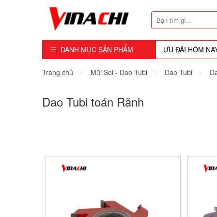
DANH MỤC SẢN PHẨM
ƯU ĐÃI HÔM NA
Dụng Cụ - Công Cụ
Trang chủ
Mũi Soi - Dao Tubi
Dao Tubi
Da
Mũi Soi - Dao Tubi
Dao Tubi toán Rãnh
Phụ Kiện
Máy Cầm Tay
Máy Chế Biến Gỗ
Thiết bị Dùng Hơi
Vật Tư Tiêu Hao
Khóa - Phụ Kiện Cửa