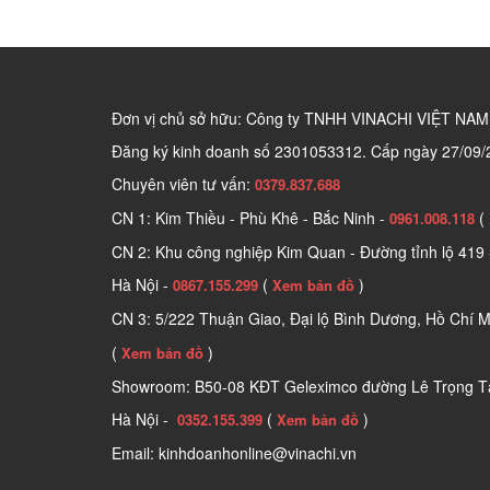
Đơn vị chủ sở hữu: Công ty TNHH VINACHI VIỆT NAM
Đăng ký kinh doanh số
2301053312. Cấp ngày 27/09/
Chuyên viên tư vấn:
0379.837.688
CN 1: Kim Thiều - Phù Khê - Bắc Ninh -
(
0961.008.118
CN 2: Khu công nghiệp Kim Quan - Đường tỉnh lộ 419 
Hà Nội -
(
)
0867.155.299
Xem bản đồ
CN 3: 5/222 Thuận Giao, Đại lộ Bình Dương, Hồ Chí M
(
)
Xem bản đồ
Showroom: B50-08 KĐT Geleximco đường Lê Trọng Tấ
Hà Nội -
(
)
0352.155.399
Xem bản đồ
Email: kinhdoanhonline@vinachi.vn