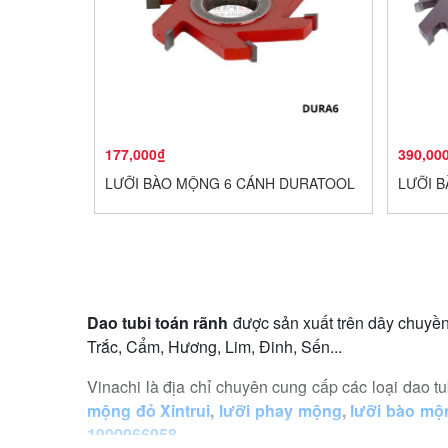
177,000₫
390,00
LƯỠI BÀO MỘNG 6 CÁNH DURATOOL
LƯỠI B
Dao tubi toán rãnh
được sản xuất trên dây chuyền 
Trắc, Cẩm, Hương, Lim, Đinh, Sến...
Vinachi là địa chỉ chuyên cung cấp các loại dao tu
mộng đỏ Xintrui
,
lưỡi phay mộng
,
lưỡi bào m
1900966958