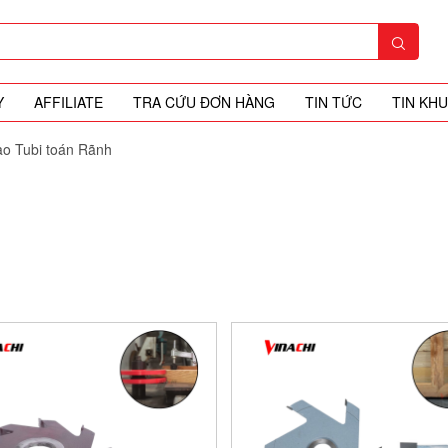
Y
AFFILIATE
TRA CỨU ĐƠN HÀNG
TIN TỨC
TIN KH
o Tubi toán Rãnh