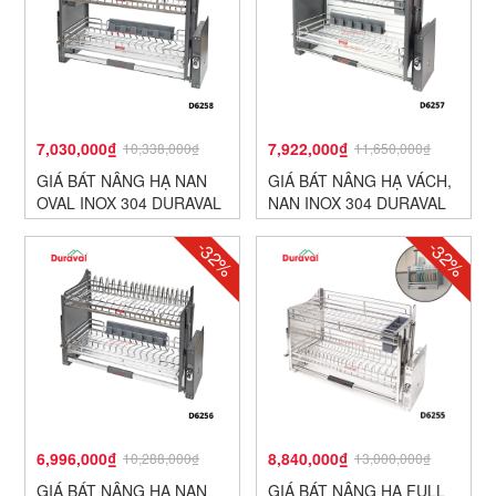
7,030,000₫
7,922,000₫
10,338,000₫
11,650,000₫
GIÁ BÁT NÂNG HẠ NAN
GIÁ BÁT NÂNG HẠ VÁCH,
OVAL INOX 304 DURAVAL
NAN INOX 304 DURAVAL
D6258
D6257
-32%
-32%
6,996,000₫
8,840,000₫
10,288,000₫
13,000,000₫
GIÁ BÁT NÂNG HẠ NAN
GIÁ BÁT NÂNG HẠ FULL