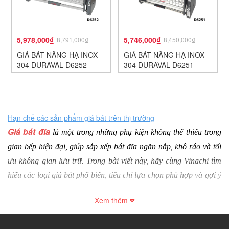
5,978,000₫
5,746,000₫
8,791,000₫
8,450,000₫
GIÁ BÁT NÂNG HẠ INOX
GIÁ BÁT NÂNG HẠ INOX
304 DURAVAL D6252
304 DURAVAL D6251
Hạn chế các sản phẩm giá bát trên thị trường
Giá bát đĩa
 là một trong những phụ kiện không thể thiếu trong 
gian bếp hiện đại, giúp sắp xếp bát đĩa ngăn nắp, khô ráo và tối 
ưu không gian lưu trữ. Trong bài viết này, hãy cùng Vinachi tìm 
hiểu các loại giá bát phổ biến, tiêu chí lựa chọn phù hợp và gợi ý 
địa chỉ mua hàng uy tín, chất lượng hiện nay.
Xem thêm
1. Giá bát đĩa là gì?
Giá bát đĩa là 
phụ kiện nhà bếp
 tiện ích, được sử dụng để sắp xếp 