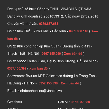
và bảo quản bát đĩa sau khi rửa. Sản phẩm giúp bát đĩa được sắp 
Đơn vị chủ sở hữu: Công ty TNHH VINACHI VIỆT NAM
xếp gọn gàng, ngăn nắp, khô ráo, tối ưu hoá không gian sử dụng 
Đăng ký kinh doanh số
2301053312. Cấp ngày 27/09/2018
trong căn bếp.
Chuyên viên tư vấn:
0379.837.688
CN 1: Kim Thiều - Phù Khê - Bắc Ninh -
(
0961.008.118
Xem
)
bản đồ
CN 2: Khu công nghiệp Kim Quan - Đường tỉnh lộ 419 -
Thạch Thất - Hà Nội -
(
)
0867.155.299
Xem bản đồ
CN 3: 5/222 Thuận Giao, Đại lộ Bình Dương, Hồ Chí Minh -
(
)
0387.155.399
Xem bản đồ
Showroom: B50-08 KĐT Geleximco đường Lê Trọng Tấn -
Hà Đông - Hà Nội -
(
)
0352.155.399
Xem bản đồ
Email: kinhdoanhonline@vinachi.vn
Tìm hiểu về các sản phẩm giá bát 
Giới thiệu
Hotline :
0379.837.688
2. Ứng dụng chính của giá bát đĩa 
Tin tức