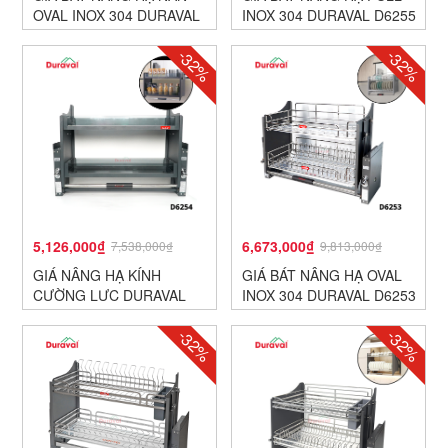
OVAL INOX 304 DURAVAL
INOX 304 DURAVAL D6255
D6256
-32%
-32%
5,126,000₫
6,673,000₫
7,538,000₫
9,813,000₫
GIÁ NÂNG HẠ KÍNH
GIÁ BÁT NÂNG HẠ OVAL
CƯỜNG LỰC DURAVAL
INOX 304 DURAVAL D6253
D6254
-32%
-32%