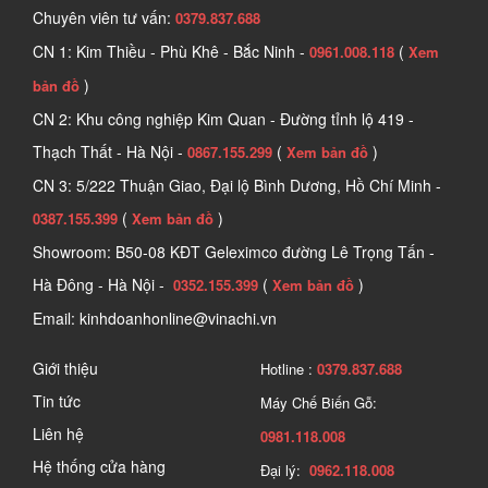
Chuyên viên tư vấn:
0379.837.688
CN 1: Kim Thiều - Phù Khê - Bắc Ninh -
(
0961.008.118
Xem
)
bản đồ
CN 2: Khu công nghiệp Kim Quan - Đường tỉnh lộ 419 -
Thạch Thất - Hà Nội -
(
)
0867.155.299
Xem bản đồ
CN 3: 5/222 Thuận Giao, Đại lộ Bình Dương, Hồ Chí Minh -
(
)
0387.155.399
Xem bản đồ
Showroom: B50-08 KĐT Geleximco đường Lê Trọng Tấn -
Hà Đông - Hà Nội -
(
)
0352.155.399
Xem bản đồ
Email: kinhdoanhonline@vinachi.vn
Giới thiệu
Hotline :
0379.837.688
Tin tức
Máy Chế Biến Gỗ:
Liên hệ
0981.118.008
Hệ thống cửa hàng
Đại lý:
0962.118.008