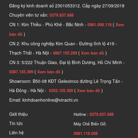
Đăng ký kinh doanh số
2301053312. Cấp ngày 27/09/2018
Chuyên viên tư vấn:
0379.837.688
CN 1: Kim Thiều - Phù Khê - Bắc Ninh -
(
0961.008.118
Xem
)
bản đồ
CN 2: Khu công nghiệp Kim Quan - Đường tỉnh lộ 419 -
Thạch Thất - Hà Nội -
(
)
0867.155.299
Xem bản đồ
CN 3: 5/222 Thuận Giao, Đại lộ Bình Dương, Hồ Chí Minh -
(
)
0387.155.399
Xem bản đồ
Showroom: B50-08 KĐT Geleximco đường Lê Trọng Tấn -
Hà Đông - Hà Nội -
(
)
0352.155.399
Xem bản đồ
Email: kinhdoanhonline@vinachi.vn
Giới thiệu
Hotline :
0379.837.688
Tin tức
Máy Chế Biến Gỗ:
Liên hệ
0981.118.008