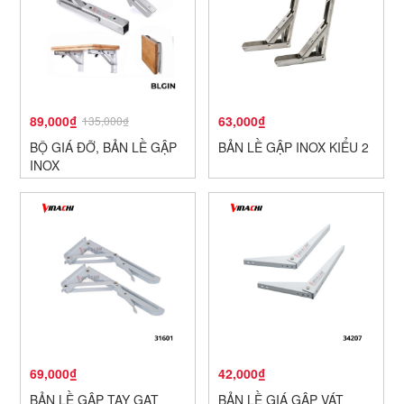
89,000₫
63,000₫
135,000₫
BỘ GIÁ ĐỠ, BẢN LỀ GẬP
BẢN LỀ GẬP INOX KIỂU 2
INOX
69,000₫
42,000₫
BẢN LỀ GẬP TAY GẠT
BẢN LỀ GIÁ GẬP VÁT