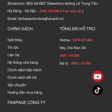
Showroom: B50-08 KĐT Geleximco đường Lê Trọng Tấn -
Hà Đông - Hà Nội -
(
)
0352.155.399
Xem bản đồ
Email: kinhdoanhonline@vinachi.vn
CHÍNH SÁCH
TỔNG ĐÀI HỖ TRỢ
Giới thiệu
Hotline :
0379.837.688
Tin tức
Máy Chế Biến Gỗ:
2. Công dụng và tính năng của Trục bào gỗ
Liên hệ
0981.118.008
2.1 Công dụng
Hệ thống cửa hàng
Đại lý:
0962.118.008
Chính sách bảo hành
Trục bào gỗ là một bộ phận quan trọng của máy bào gỗ, 
Chính sách đổi trả
có chức năng bào, cắt, phay, tạo hình các bề mặt gỗ 
Vận chuyển
theo yêu cầu.
Hướng dẫn mua hàng
Giúp tăng năng suất và chất lượng sản phẩm gỗ, giảm 
FANPAGE CÔNG TY
thời gian và công sức lao động.
Giúp làm nhẵn, phẳng, mịn bề mặt gỗ, loại bỏ gỗ thừa, 