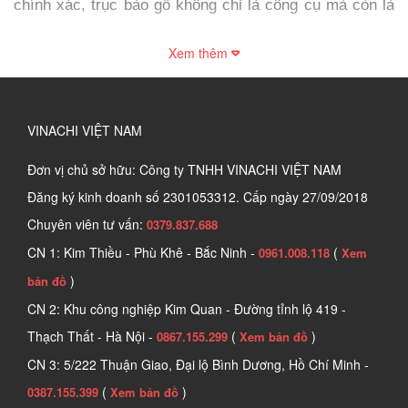
chính xác, trục bào gỗ không chỉ là công cụ mà còn là 
người bạn đồng hành đáng tin cậy của người thợ mộc.
Xem thêm
1. Tìm hiểu về Trục bào gỗ
Trục bào gỗ là một loại máy bào gỗ công nghiệp, là một 
VINACHI VIỆT NAM
thiết bị hiện đại và tiện lợi trong ngành chế biến gỗ, có 
thể bào được 4 mặt của phôi gỗ cùng một lúc, giúp tăng 
Đơn vị chủ sở hữu: Công ty TNHH VINACHI VIỆT NAM
năng suất và chất lượng sản phẩm. Công cụ này 
Đăng ký kinh doanh số
2301053312. Cấp ngày 27/09/2018
thường có 4, 5 hoặc 6 trục dao, mỗi trục dao có chức 
Chuyên viên tư vấn:
0379.837.688
năng bào khác nhau. 
CN 1: Kim Thiều - Phù Khê - Bắc Ninh -
(
0961.008.118
Xem
)
bản đồ
CN 2: Khu công nghiệp Kim Quan - Đường tỉnh lộ 419 -
Thạch Thất - Hà Nội -
(
)
0867.155.299
Xem bản đồ
CN 3: 5/222 Thuận Giao, Đại lộ Bình Dương, Hồ Chí Minh -
(
)
0387.155.399
Xem bản đồ