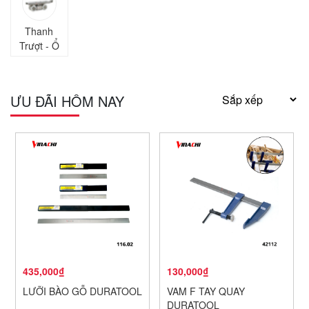
Thanh
Trượt - Ổ
Bi
ƯU ĐÃI HÔM NAY
435,000₫
130,000₫
LƯỠI BÀO GỖ DURATOOL
VAM F TAY QUAY
DURATOOL