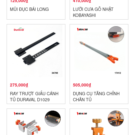
125,000₫
410,000₫
MŨI ĐỤC BÁI LONG
LƯỠI CƯA GỖ NHẬT
KOBAYASHI
275,000₫
505,000₫
RAY TRƯỢT GIẤU CÁNH
DỤNG CỤ TĂNG CHỈNH
TỦ DURAVAL D1029
CHÂN TỦ