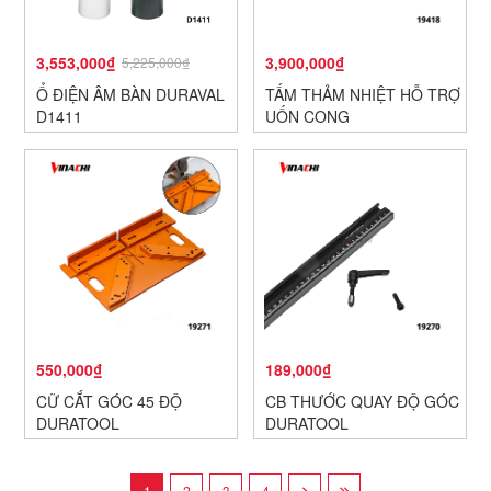
3,553,000₫
3,900,000₫
5,225,000₫
Ổ ĐIỆN ÂM BÀN DURAVAL
TẤM THẢM NHIỆT HỖ TRỢ
D1411
UỐN CONG
550,000₫
189,000₫
CỮ CẮT GÓC 45 ĐỘ
CB THƯỚC QUAY ĐỘ GÓC
DURATOOL
DURATOOL
1
2
3
4