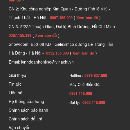
chóng, chính xác, an toàn và hiệu quả.
CN 2: Khu công nghiệp Kim Quan - Đường tỉnh lộ 419 -
2. Công dụng và tính năng của công cụ 
Thạch Thất - Hà Nội -
(
)
0867.155.299
Xem bản đồ
làm mộc
CN 3: 5/222 Thuận Giao, Đại lộ Bình Dương, Hồ Chí Minh -
(
)
0387.155.399
Xem bản đồ
Showroom: B50-08 KĐT Geleximco đường Lê Trọng Tấn -
Hà Đông - Hà Nội -
(
)
0352.155.399
Xem bản đồ
Email: kinhdoanhonline@vinachi.vn
Giới thiệu
Hotline :
0379.837.688
Tin tức
Máy Chế Biến Gỗ:
Liên hệ
0981.118.008
Hệ thống cửa hàng
Đại lý:
0962.118.008
Chính sách bảo hành
Chính sách đổi trả
Công cụ làm mộc có nhiều công dụng và tính năng 
Vận chuyển