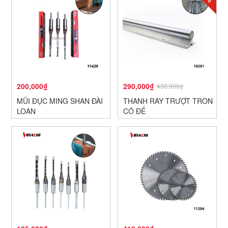
200,000₫
290,000₫
430,000₫
MŨI ĐỤC MING SHAN ĐÀI
THANH RAY TRƯỢT TRÒN
LOAN
CÓ ĐẾ