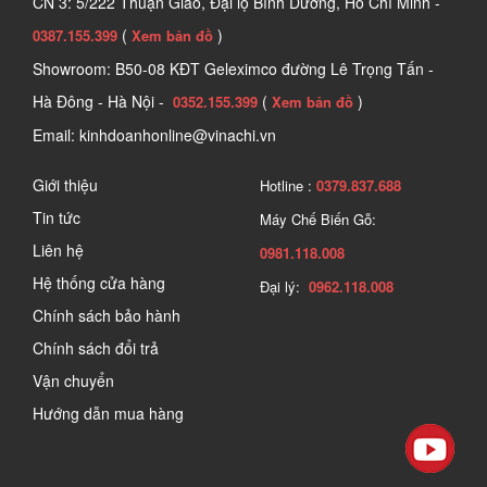
CN 3: 5/222 Thuận Giao, Đại lộ Bình Dương, Hồ Chí Minh -
(
)
0387.155.399
Xem bản đồ
Showroom: B50-08 KĐT Geleximco đường Lê Trọng Tấn -
Hà Đông - Hà Nội -
(
)
0352.155.399
Xem bản đồ
Email: kinhdoanhonline@vinachi.vn
Giới thiệu
Hotline :
0379.837.688
Tin tức
Máy Chế Biến Gỗ:
Liên hệ
0981.118.008
Hệ thống cửa hàng
Đại lý:
0962.118.008
Chính sách bảo hành
Chính sách đổi trả
Vận chuyển
Hướng dẫn mua hàng