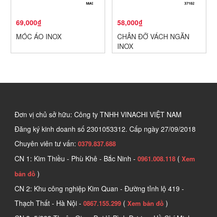
69,000₫
58,000₫
MÓC ÁO INOX
CHÂN ĐỠ VÁCH NGĂN
INOX
Đơn vị chủ sở hữu: Công ty TNHH VINACHI VIỆT NAM
Đăng ký kinh doanh số
2301053312. Cấp ngày 27/09/2018
Chuyên viên tư vấn:
0379.837.688
CN 1: Kim Thiều - Phù Khê - Bắc Ninh -
(
0961.008.118
Xem
)
bản đồ
CN 2: Khu công nghiệp Kim Quan - Đường tỉnh lộ 419 -
Thạch Thất - Hà Nội -
(
)
0867.155.299
Xem bản đồ