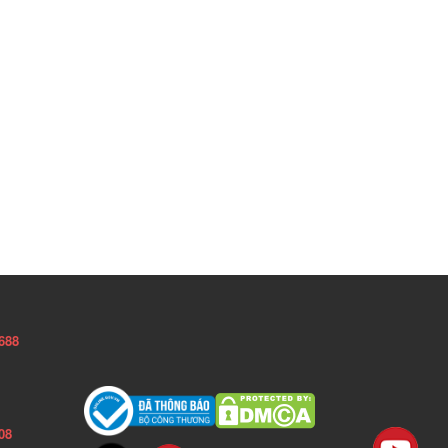
688
08