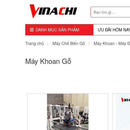
DANH MỤC SẢN PHẨM
ƯU ĐÃI HÔM NA
Dụng Cụ - Công Cụ
Trang chủ
Máy Chế Biến Gỗ
Máy Khoan - Máy 
Mũi Soi - Dao Tubi
Máy Khoan Gỗ
Phụ Kiện
Máy Cầm Tay
Máy Chế Biến Gỗ
Thiết bị Dùng Hơi
Vật Tư Tiêu Hao
Khóa - Phụ Kiện Cửa