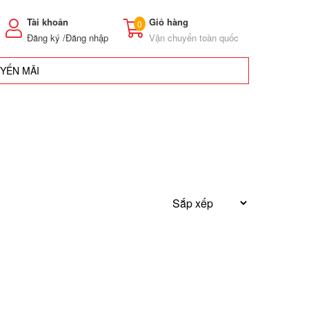
Tài khoản
Giỏ hàng
0
Đăng ký /
Đăng nhập
Vận chuyển toàn quốc
UYẾN MÃI