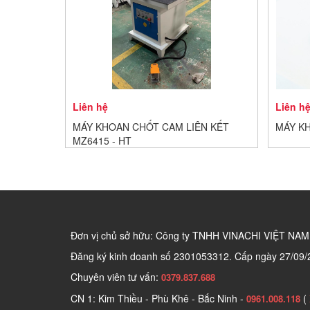
Liên hệ
Liên h
MÁY KHOAN CHỐT CAM LIÊN KẾT
MÁY KH
MZ6415 - HT
Đơn vị chủ sở hữu: Công ty TNHH VINACHI VIỆT NAM
Đăng ký kinh doanh số
2301053312. Cấp ngày 27/09/
Chuyên viên tư vấn:
0379.837.688
CN 1: Kim Thiều - Phù Khê - Bắc Ninh -
(
0961.008.118