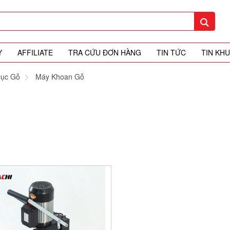
Y
AFFILIATE
TRA CỨU ĐƠN HÀNG
TIN TỨC
TIN KH
Đục Gỗ
Máy Khoan Gỗ