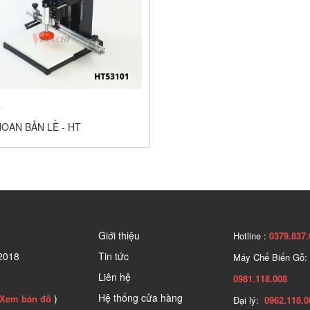
ệ
OAN BẢN LỀ - HT
Giới thiệu
Hotline :
0379.837.
2018
Tin tức
Máy Chế Biến Gỗ:
Liên hệ
0981.118.008
Hệ thống cửa hàng
)
Xem bản đồ
Đại lý:
0962.118.0