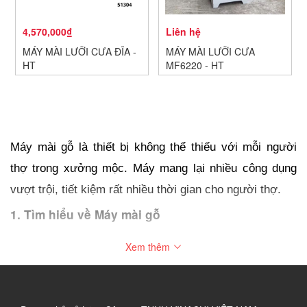
4,570,000₫
Liên hệ
MÁY MÀI LƯỠI CƯA ĐĨA -
MÁY MÀI LƯỠI CƯA
HT
MF6220 - HT
Máy mài gỗ là thiết bị không thể thiếu với mỗi người 
thợ trong xưởng mộc. Máy mang lại nhiều công dụng 
vượt trội, tiết kiệm rất nhiều thời gian cho người thợ.
1. Tìm hiểu về Máy mài gỗ
Máy mài gỗ là một loại máy chế biến gỗ hiện đại, 
Xem thêm
chuyên dùng để chà nhám bề mặt phẳng của sản phẩm 
gỗ. Máy có thể làm việc với nhiều khổ gỗ khác nhau. 
Máy có thể gắn một, hai hoặc ba trục nhám, tùy theo 