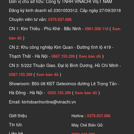
Đơn vị chủ sở hữu: Công ty TNHH VINACHI VIỆT NAM
nhu cầu và công suất của xưởng, giúp nâng cao chất 
Đăng ký kinh doanh số
2301053312. Cấp ngày 27/09/2018
lượng và thẩm mỹ của sản phẩm gỗ, đồng thời tiết 
Chuyên viên tư vấn:
0379.837.688
kiệm thời gian và chi phí so với chà nhám thủ công.
CN 1: Kim Thiều - Phù Khê - Bắc Ninh -
(
0961.008.118
Xem
)
2. Công dụng và tính năng của Máy mài gỗ
bản đồ
CN 2: Khu công nghiệp Kim Quan - Đường tỉnh lộ 419 -
2.1 Công dụng 
Thạch Thất - Hà Nội -
(
)
0867.155.299
Xem bản đồ
- Chà nhám bề mặt gỗ để làm mịn, loại bỏ các vết 
CN 3: 5/222 Thuận Giao, Đại lộ Bình Dương, Hồ Chí Minh -
xước, các lớp sơn cũ, hoặc các chất bẩn.
(
)
0387.155.399
Xem bản đồ
Showroom: B50-08 KĐT Geleximco đường Lê Trọng Tấn -
- Đánh bóng bề mặt gỗ để tăng độ sáng bóng, thẩm mỹ, 
Hà Đông - Hà Nội -
(
)
0352.155.399
Xem bản đồ
và bảo vệ gỗ khỏi ẩm mốc, mối mọt.
Email: kinhdoanhonline@vinachi.vn
- Cắt gỗ theo các kích thước, hình dạng, và độ dày 
Giới thiệu
mong muốn.
Hotline :
0379.837.688
Tin tức
Máy Chế Biến Gỗ:
- Khoét rãnh, lỗ, hoặc các chi tiết trang trí trên gỗ.
Liên hệ