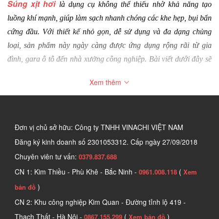
Súng xịt hơi
 là dụng cụ không thể thiếu nhờ khả năng tạo 
luồng khí mạnh, giúp làm sạch nhanh chóng các khe hẹp, bụi bẩn 
cứng đầu. Với thiết kế nhỏ gọn, dễ sử dụng và đa dạng chủng 
loại, sản phẩm này ngày càng được ứng dụng rộng rãi từ gia 
đình, gara ô tô đến nhà xưởng công nghiệp. Bài viết dưới đây sẽ 
giúp bạn hiểu rõ hơn về đặc điểm, công dụng cũng như cách lựa 
Xem thêm
chọn loại súng xịt khí phù hợp cho nhu cầu của mình.
1. Súng xịt hơi là gì?
Súng xịt hơi (Air Blow Gun) hay còn được gọi là súng xịt khí, 
Đơn vị chủ sở hữu: Công ty TNHH VINACHI VIỆT NAM
súng xịt bụi, súng xịt hơi xì khô… là dụng cụ sử dụng nguồn khí 
Đăng ký kinh doanh số
2301053312. Cấp ngày 27/09/2018
nén từ máy nén khí để tạo ra luồng hơi mạnh, giúp làm sạch, thổi 
Chuyên viên tư vấn:
0379.837.688
bay bụi bẩn và mảnh vụn. 
CN 1: Kim Thiều - Phù Khê - Bắc Ninh -
(
0961.008.118
Xem
Nhờ thiết kế nhỏ gọn và lực khí nén mạnh, loại súng này đặc biệt 
)
bản đồ
hữu ích trong việc vệ sinh những vị trí hẹp, góc khuất khó tiếp 
CN 2: Khu công nghiệp Kim Quan - Đường tỉnh lộ 419 -
cận bằng tay, ngày càng được ứng dụng rộng rãi trong công 
Thạch Thất - Hà Nội -
(
)
0867.155.299
Xem bản đồ
nghiệp, gara sửa chữa và đời sống hàng ngày.