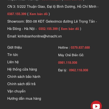
CN 3: 5/222 Thuận Giao, Đại lộ Bình Dương, Hồ Chí Minh -
(
)
0387.155.399
Xem bản đồ
Showroom: B50-08 KĐT Geleximco đường Lê Trọng Tấn -
Hà Đông - Hà Nội -
(
)
0352.155.399
Xem bản đồ
Email: kinhdoanhonline@vinachi.vn
Giới thiệu
Hotline :
0379.837.688
Tin tức
Máy Chế Biến Gỗ:
Liên hệ
0981.118.008
Hệ thống cửa hàng
Đại lý:
0962.118.008
Tìm hiểu về súng xịt khí
Chính sách bảo hành
Chính sách đổi trả
Mặc dù trên thị trường hiện nay có nhiều mẫu mã và thương hiệu 
Vận chuyển
khác nhau, nhưng loại súng này thường được thiết kế dựa trên 3 
bộ phận chính là thân súng, cò súng và vòi phun.
Hướng dẫn mua hàng
Thân súng:
 Được thiết kế nhỏ gọn, chắc chắn, dễ cầm nắm và 