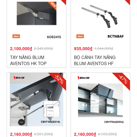
2,100,000₫
935,000₫
2,345,000₫
1,044,000₫
TAY NÂNG BLUM
BỘ CÁNH TAY NÂNG
AVENTOS HK TOP
BLUM AVENTOS HF
-52%
-47%
2,160,000₫
2,160,000₫
4,501,200₫
4,103,000₫