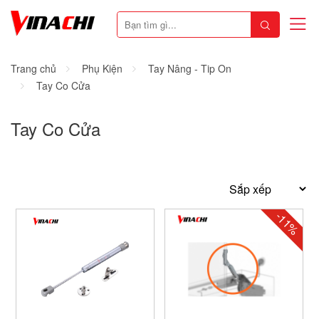
Trang chủ
Phụ Kiện
Tay Nâng - Tip On
Tay Co Cửa
Tay Co Cửa
-11%