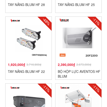
TAY NÂNG BLUM HF 28
TAY NÂNG BLUM HF 25
-48%
-11%
1,920,000₫
2,390,000₫
3,716,900₫
2,673,000₫
TAY NÂNG BLUM HF 22
BỘ HỘP LỰC AVENTOS HF
BLUM
-11%
-11%