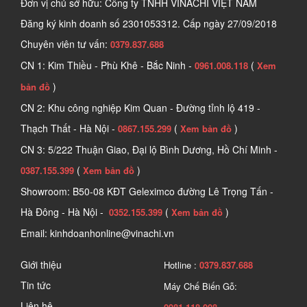
Đơn vị chủ sở hữu: Công ty TNHH VINACHI VIỆT NAM
Mũi khoan sắt là dụng cụ chuyên dụng được thiết kế để khoan 
Đăng ký kinh doanh số
2301053312. Cấp ngày 27/09/2018
trên bề mặt sắt và các kim loại cứng. Sản phẩm sở hữu kết cấu 
Chuyên viên tư vấn:
chắc chắn, độ cứng cao, đảm bảo khả năng chịu lực và duy trì độ 
0379.837.688
bền trong quá trình sử dụng. 
CN 1: Kim Thiều - Phù Khê - Bắc Ninh -
(
0961.008.118
Xem
)
bản đồ
CN 2: Khu công nghiệp Kim Quan - Đường tỉnh lộ 419 -
Thạch Thất - Hà Nội -
(
)
0867.155.299
Xem bản đồ
CN 3: 5/222 Thuận Giao, Đại lộ Bình Dương, Hồ Chí Minh -
(
)
0387.155.399
Xem bản đồ
Showroom: B50-08 KĐT Geleximco đường Lê Trọng Tấn -
Hà Đông - Hà Nội -
(
)
0352.155.399
Xem bản đồ
Email: kinhdoanhonline@vinachi.vn
Giới thiệu
Hotline :
0379.837.688
Tìm hiểu về sản phẩm mũi khoan sắt
Tin tức
Máy Chế Biến Gỗ:
Một mũi khoan sắt tiêu chuẩn thường bao gồm các bộ phận quan 
Liên hệ