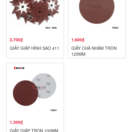
2,700₫
1,600₫
GIẤY GIÁP HÌNH SAO 411
GIẤY CHÀ NHÁM TRÒN
125MM
1,300₫
GIẤY GIÁP TRÒN 100MM