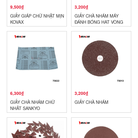
9,500₫
3,200₫
GIẤY GIÁP CHỮ NHẬT MỊN
GIẤY CHÀ NHÁM MÁY
KOVAX
ĐÁNH BÓNG HẠT VÒNG
6,300₫
3,200₫
GIẤY CHÀ NHÁM CHỮ
GIẤY CHÀ NHÁM
NHẬT SANKYO