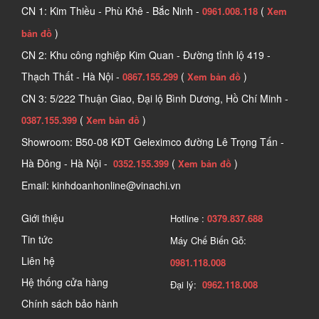
CN 1: Kim Thiều - Phù Khê - Bắc Ninh -
(
0961.008.118
Xem
khả năng mài mòn và đánh bóng. Các loại hạt mài phổ biến gồm: 
)
bản đồ
đá lửa, Garnet, Emery, oxit nhôm, Silicon Carbide và Zirconia.
Keo dính
: Có nhiệm vụ liên kết chắc chắn hạt mài với lớp nền.
CN 2: Khu công nghiệp Kim Quan - Đường tỉnh lộ 419 -
Lớp lưng (giấy hoặc vải): 
Đây là phần nền giúp giữ hạt nhám 
Thạch Thất - Hà Nội -
(
)
0867.155.299
Xem bản đồ
ổn định, đồng thời tạo sự linh hoạt trong quá trình sử dụng.
CN 3: 5/222 Thuận Giao, Đại lộ Bình Dương, Hồ Chí Minh -
(
)
0387.155.399
Xem bản đồ
Showroom: B50-08 KĐT Geleximco đường Lê Trọng Tấn -
Hà Đông - Hà Nội -
(
)
0352.155.399
Xem bản đồ
Email: kinhdoanhonline@vinachi.vn
Giới thiệu
Hotline :
0379.837.688
Tin tức
Máy Chế Biến Gỗ:
Liên hệ
0981.118.008
Hệ thống cửa hàng
Đại lý:
0962.118.008
Tìm hiểu về sản phẩm giấy chà nhám
Chính sách bảo hành