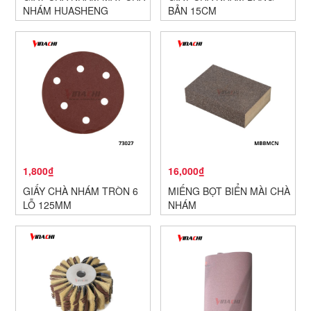
NHÁM HUASHENG
BẢN 15CM
1,800₫
16,000₫
GIẤY CHÀ NHÁM TRÒN 6
MIẾNG BỌT BIỂN MÀI CHÀ
LỖ 125MM
NHÁM