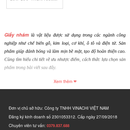
Giấy nhám
 là vật liệu được sử dụng trong các ngành công 
nghiệp như chế biến gỗ, kim loại, cơ khí, ô tô và điện tử. Sản 
phẩm giúp đánh bóng và làm mịn bề mặt, tạo độ hoàn thiện cao. 
Cùng tìm hiểu chi tiết về ưu nhược điểm, cách thức lựa chọn sản 
phẩm trong bài viết sau đây.
1. Giấy nhám là gì?
Xem thêm
Giấy nhám còn được gọi là giấy ráp, là loại vật liệu có bề mặt phủ 
các hạt mài mòn giúp mài, đánh bóng và làm mịn bề mặt hiệu 
quả. Nhờ sở hữu nhiều cấp độ nhám khác nhau, sản phẩm có thể 
Đơn vị chủ sở hữu: Công ty TNHH VINACHI VIỆT NAM
sử dụng trên đa dạng chất liệu như gỗ, kim loại, nhựa hay sơn. 
Đăng ký kinh doanh số
2301053312. Cấp ngày 27/09/2018
Sản phẩm gồm 3 thành phần chính: 
Chuyên viên tư vấn:
0379.837.688
Hạt nhám (hạt mài): 
Đây là yếu tố quan trọng nhất, quyết định 