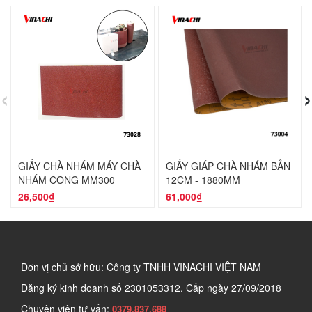
‹
›
GIẤY CHÀ NHÁM MÁY CHÀ
GIẤY GIÁP CHÀ NHÁM BẢN
NHÁM CONG MM300
12CM - 1880MM
26,500₫
61,000₫
Đơn vị chủ sở hữu: Công ty TNHH VINACHI VIỆT NAM
Đăng ký kinh doanh số
2301053312. Cấp ngày 27/09/2018
Chuyên viên tư vấn:
0379.837.688