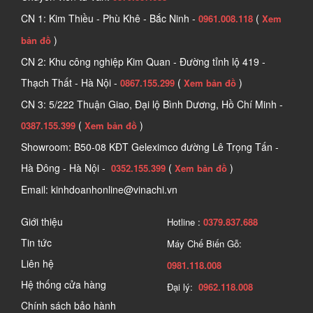
CN 1: Kim Thiều - Phù Khê - Bắc Ninh -
(
0961.008.118
Xem
)
bản đồ
CN 2: Khu công nghiệp Kim Quan - Đường tỉnh lộ 419 -
Thạch Thất - Hà Nội -
(
)
0867.155.299
Xem bản đồ
CN 3: 5/222 Thuận Giao, Đại lộ Bình Dương, Hồ Chí Minh -
(
)
0387.155.399
Xem bản đồ
Showroom: B50-08 KĐT Geleximco đường Lê Trọng Tấn -
Hà Đông - Hà Nội -
(
)
0352.155.399
Xem bản đồ
Email: kinhdoanhonline@vinachi.vn
Giới thiệu
Hotline :
0379.837.688
Tin tức
Máy Chế Biến Gỗ:
Liên hệ
0981.118.008
Hệ thống cửa hàng
Đại lý:
0962.118.008
Chính sách bảo hành