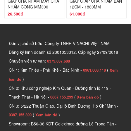
GIẤY CHÀ NHÁM MÁY CHÀ
GIẤY GIÁP CHÀ NHÁM BẢN
NHÁM CONG MM300
12CM - 1880MM
26,500₫
61,000₫
Đơn vị chủ sở hữu: Công ty TNHH VINACHI VIỆT NAM
Đăng ký kinh doanh số
2301053312. Cấp ngày 27/09/2018
Chuyên viên tư vấn:
0379.837.688
CN 1: Kim Thiều - Phù Khê - Bắc Ninh -
(
0961.008.118
Xem
)
bản đồ
CN 2: Khu công nghiệp Kim Quan - Đường tỉnh lộ 419 -
Thạch Thất - Hà Nội -
(
)
0867.155.299
Xem bản đồ
CN 3: 5/222 Thuận Giao, Đại lộ Bình Dương, Hồ Chí Minh -
(
)
0387.155.399
Xem bản đồ
Showroom: B50-08 KĐT Geleximco đường Lê Trọng Tấn -