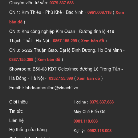
Chuyên viên tư vấn:
0379.837.688
vệ sức khỏe người dùng trước các yếu tố độc hại trong không khí.
CN 1: Kim Thiều - Phù Khê - Bắc Ninh -
(
0961.008.118
Xem
Với cấu tạo từ vải không dệt, than hoạt tính và cao su đàn hồi, 
)
bản đồ
loại khẩu trang này có khả năng lọc bụi bẩn, vi khuẩn, hơi hóa 
CN 2: Khu công nghiệp Kim Quan - Đường tỉnh lộ 419 -
chất và ô nhiễm môi trường với hiệu suất lên tới 95%. Sản phẩm 
Thạch Thất - Hà Nội -
(
)
0867.155.299
Xem bản đồ
có thiết kế ôm khít khuôn mặt giúp hạn chế rò rỉ khí, mang lại 
CN 3: 5/222 Thuận Giao, Đại lộ Bình Dương, Hồ Chí Minh -
cảm giác thoải mái, không gây đau tai khi sử dụng lâu dài.
(
)
0387.155.399
Xem bản đồ
Showroom: B50-08 KĐT Geleximco đường Lê Trọng Tấn -
Hà Đông - Hà Nội -
(
)
0352.155.399
Xem bản đồ
Email: kinhdoanhonline@vinachi.vn
Giới thiệu
Hotline :
0379.837.688
Tin tức
Máy Chế Biến Gỗ:
Liên hệ
0981.118.008
Hệ thống cửa hàng
Đại lý:
0962.118.008