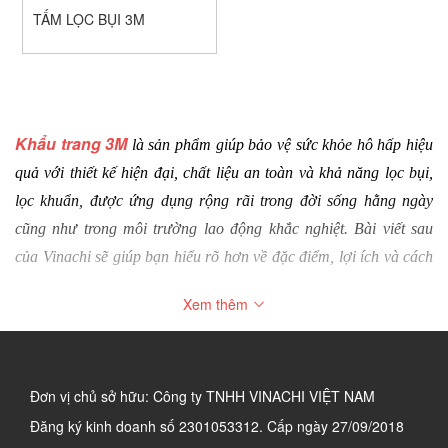
TẤM LỌC BỤI 3M
Khẩu trang 3M
 là sản phẩm giúp bảo vệ sức khỏe hô hấp hiệu 
quả với thiết kế hiện đại, chất liệu an toàn và khả năng lọc bụi, 
lọc khuẩn, được ứng dụng rộng rãi trong đời sống hằng ngày 
cũng như trong môi trường lao động khắc nghiệt. Bài viết sau 
của Vinachi sẽ giúp bạn hiểu rõ hơn về đặc điểm, lợi ích và cách 
lựa chọn loại khẩu trang chính hãng, phù hợp nhất với nhu cầu 
Xem thêm
của mình.
1. Khẩu trang 3M là gì?
Khẩu trang 3M là sản phẩm có nguồn gốc từ Mỹ và được sản 
Đơn vị chủ sở hữu: Công ty TNHH VINACHI VIỆT NAM
xuất tại nhiều quốc gia như Nhật Bản, Trung Quốc... Sản phẩm 
Đăng ký kinh doanh số
2301053312. Cấp ngày 27/09/2018
nổi bật với chất lượng vượt trội, được thiết kế khoa học nhằm bảo 