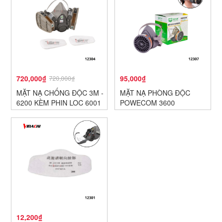
720,000₫
95,000₫
720,000₫
MẶT NẠ CHỐNG ĐỘC 3M -
MẶT NẠ PHÒNG ĐỘC
6200 KÈM PHIN LỌC 6001
POWECOM 3600
12,200₫