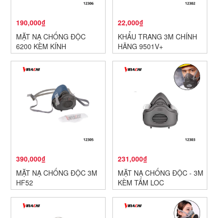
190,000₫
22,000₫
MẶT NẠ CHỐNG ĐỘC
KHẨU TRANG 3M CHÍNH
6200 KÈM KÍNH
HÃNG 9501V+
390,000₫
231,000₫
MẶT NẠ CHỐNG ĐỘC 3M
MẶT NẠ CHỐNG ĐỘC - 3M
HF52
KÈM TẤM LỌC