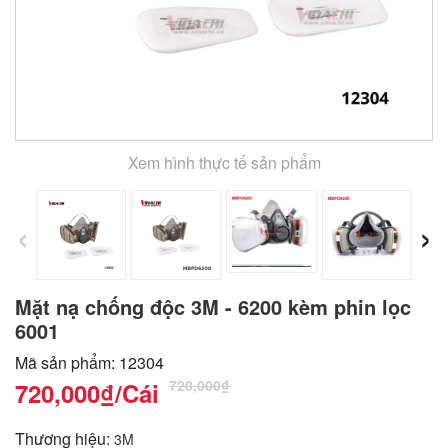
Xem hình thực tế sản phẩm
‹
›
Mặt nạ chống độc 3M - 6200 kèm phin lọc
6001
Mã sản phẩm: 12304
720,000₫
720,000₫
/Cái
Thương hiệu:
3M