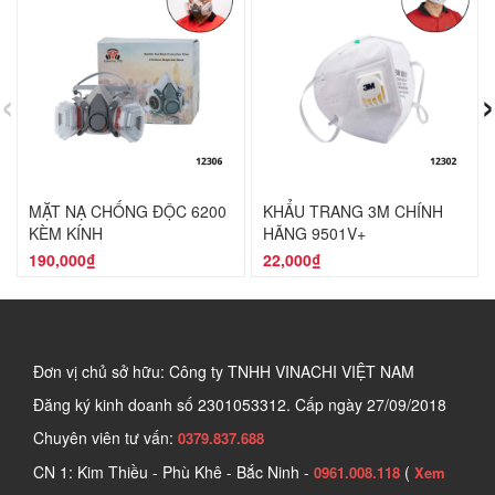
‹
›
MẶT NẠ CHỐNG ĐỘC 6200
KHẨU TRANG 3M CHÍNH
KÈM KÍNH
HÃNG 9501V+
190,000₫
22,000₫
Đơn vị chủ sở hữu: Công ty TNHH VINACHI VIỆT NAM
Đăng ký kinh doanh số
2301053312. Cấp ngày 27/09/2018
Chuyên viên tư vấn:
0379.837.688
CN 1: Kim Thiều - Phù Khê - Bắc Ninh -
(
0961.008.118
Xem