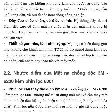
Sản phẩm đảm bảo không khí trong lành cho người sử dụng, bảo 
vệ hệ hô hấp khỏi các tác nhân nguy hiểm như khí amoniac, dầu 
khí, xăng dầu, và bụi từ các hoạt động công nghiệp.
Dây đeo chắc chắn, dễ điều chỉnh: 
Hệ thống dây đeo 4 
điểm tiếp xúc cố định mặt nạ chắc chắn trên mặt mà không bị 
lỏng lẻo. Dây đeo mềm mại tạo cảm giác thoải mái suốt cả ngày 
dài làm việc. 
Thiết kế gọn nhẹ, tầm nhìn rộng: 
Mặt nạ có kiểu dáng gọn 
nhẹ, không che khuất tầm nhìn. Từ đó hỗ trợ người dùng làm việc 
hiệu quả và an toàn trong các công việc đòi hỏi sự tập trung cao 
như hàn, chà nhám hay thao tác với máy móc.
2.2. Nhược điểm của Mặt nạ chống độc 3M - 
6200 kèm phin lọc 6001
Phin lọc cần thay thế định kỳ: 
Mặt nạ chống độc 3M - 6200 
kèm phin lọc 6001 
không thể tái sử dụng mãi mãi và cần thay mới 
khi xuất hiện dấu hiệu giảm hiệu suất (khó thở, ngửi thấy mùi hóa 
chất). Phin lọc nên được thay mới sau mỗi 40 giờ sử dụng hoặc 