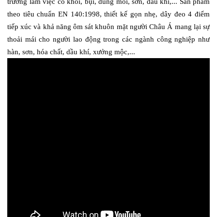
trường làm việc có khói, bụi, dung môi, sơn, dầu khí,... Sản phẩm 
theo tiêu chuẩn EN 140:1998, thiết kế gọn nhẹ, dây đeo 4 điểm 
tiếp xúc và khả năng ôm sát khuôn mặt người Châu Á mang lại sự 
thoải mái cho người lao động trong các ngành công nghiệp như 
hàn, sơn, hóa chất, dầu khí, xưởng mộc,...