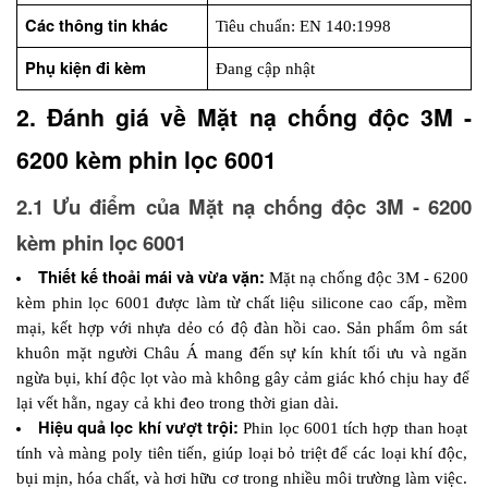
Các thông tin khác
Tiêu chuẩn: EN 140:1998
Phụ kiện đi kèm
Đang cập nhật
2. Đánh giá về Mặt nạ chống độc 3M - 
6200 kèm phin lọc 6001
2.1 Ưu điểm của Mặt nạ chống độc 3M - 6200 
kèm phin lọc 6001
Thiết kế thoải mái và vừa vặn: 
Mặt nạ chống độc 3M - 6200 
kèm phin lọc 6001 được làm từ chất liệu silicone cao cấp, mềm 
mại, kết hợp với nhựa dẻo có độ đàn hồi cao. Sản phẩm ôm sát 
khuôn mặt người Châu Á mang đến sự kín khít tối ưu và ngăn 
ngừa bụi, khí độc lọt vào mà không gây cảm giác khó chịu hay để 
lại vết hằn, ngay cả khi đeo trong thời gian dài.
Hiệu quả lọc khí vượt trội: 
Phin lọc 6001 tích hợp than hoạt 
tính và màng poly tiên tiến, giúp loại bỏ triệt để các loại khí độc, 
bụi mịn, hóa chất, và hơi hữu cơ trong nhiều môi trường làm việc. 