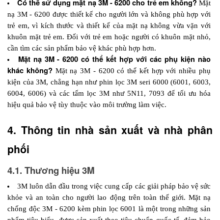
Có thể sử dụng mặt nạ 3M - 6200 cho trẻ em không? 
Mặt 
nạ 3M - 6200 được thiết kế cho người lớn và không phù hợp với 
trẻ em, vì kích thước và thiết kế của mặt nạ không vừa vặn với 
khuôn mặt trẻ em. Đối với trẻ em hoặc người có khuôn mặt nhỏ, 
cần tìm các sản phẩm bảo vệ khác phù hợp hơn.
Mặt nạ 3M - 6200 có thể kết hợp với các phụ kiện nào 
khác không? 
Mặt nạ 3M - 6200 có thể kết hợp với nhiều phụ 
kiện của 3M, chẳng hạn như phin lọc 3M seri 6000 (6001, 6003, 
6004, 6006) và các tấm lọc 3M như 5N11, 7093 để tối ưu hóa 
hiệu quả bảo vệ tùy thuộc vào môi trường làm việc.
4. Thông tin nhà sản xuất và nhà phân 
phối 
4.1. Thương hiệu 3M
3M luôn dẫn đầu trong việc cung cấp các giải pháp bảo vệ sức 
khỏe và an toàn cho người lao động trên toàn thế giới. Mặt nạ 
chống độc 3M - 6200 kèm phin lọc 6001 là một trong những sản 
phẩm tiêu biểu, được sản xuất theo tiêu chuẩn quốc tế, đảm bảo 