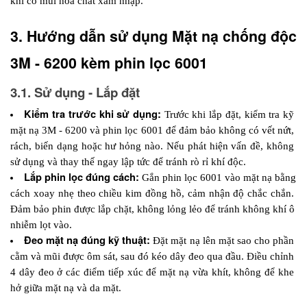
khi có mùi hóa chất xâm nhập.
3. Hướng dẫn sử dụng Mặt nạ chống độc 
3M - 6200 kèm phin lọc 6001
3.1. Sử dụng - Lắp đặt
Kiểm tra trước khi sử dụng:
Trước khi lắp đặt, kiểm tra kỹ 
mặt nạ 3M - 6200 và phin lọc 6001 để đảm bảo không có vết nứt, 
rách, biến dạng hoặc hư hỏng nào. Nếu phát hiện vấn đề, không 
sử dụng và thay thế ngay lập tức để tránh rò rỉ khí độc.
Lắp phin lọc đúng cách:
Gắn phin lọc 6001 vào mặt nạ bằng 
cách xoay nhẹ theo chiều kim đồng hồ, cảm nhận độ chắc chắn. 
Đảm bảo phin được lắp chặt, không lỏng lẻo để tránh không khí ô 
nhiễm lọt vào.
Đeo mặt nạ đúng kỹ thuật:
Đặt mặt nạ lên mặt sao cho phần 
cằm và mũi được ôm sát, sau đó kéo dây đeo qua đầu. Điều chỉnh 
4 dây đeo ở các điểm tiếp xúc để mặt nạ vừa khít, không để khe 
hở giữa mặt nạ và da mặt. 