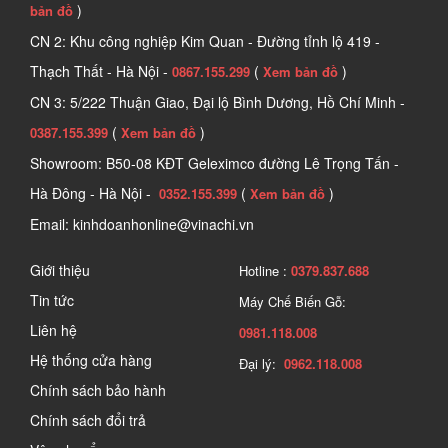
)
bản đồ
CN 2: Khu công nghiệp Kim Quan - Đường tỉnh lộ 419 -
Thạch Thất - Hà Nội -
(
)
0867.155.299
Xem bản đồ
CN 3: 5/222 Thuận Giao, Đại lộ Bình Dương, Hồ Chí Minh -
(
)
0387.155.399
Xem bản đồ
Showroom: B50-08 KĐT Geleximco đường Lê Trọng Tấn -
Hà Đông - Hà Nội -
(
)
0352.155.399
Xem bản đồ
Email: kinhdoanhonline@vinachi.vn
Giới thiệu
Hotline :
0379.837.688
Tin tức
Máy Chế Biến Gỗ:
Liên hệ
0981.118.008
Hệ thống cửa hàng
Đại lý:
0962.118.008
Chính sách bảo hành
Chính sách đổi trả