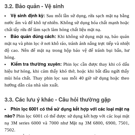
3.2. Bảo quản - Vệ sinh
Vệ sinh định kỳ:
 Sau mỗi lần sử dụng, rửa sạch mặt nạ bằng 
nước ấm và để khô tự nhiên. Không sử dụng hóa chất mạnh hoặc 
chất tẩy rửa để làm sạch làm hỏng chất liệu mặt nạ. 
Bảo quản đúng cách: 
Khi không sử dụng mặt nạ, bảo quản 
mặt nạ và phin lọc ở nơi khô ráo, tránh ánh nắng trực tiếp và nhiệt 
độ cao. Nên để mặt nạ trong hộp bảo vệ để tránh bụi bẩn, hư 
hỏng.
Kiểm tra thường xuyên:
 Phin lọc cần được thay khi có dấu 
hiệu hư hỏng, khi cảm thấy khó thở, hoặc khi bắt đầu ngửi thấy 
mùi hóa chất. Thay phin lọc sau mỗi 40 giờ sử dụng hoặc theo 
hướng dẫn của nhà sản xuất.
3.3. Các lưu ý khác - Câu hỏi thường gặp
Phin lọc 6001 có thể sử dụng kết hợp với các loại mặt nạ 
nào? 
Phin lọc 6001 có thể được sử dụng kết hợp với các loại mặt 
nạ 3M series 6000 và 7000 như Mặt nạ 3M 6800, 6900, 7501, 
7502.