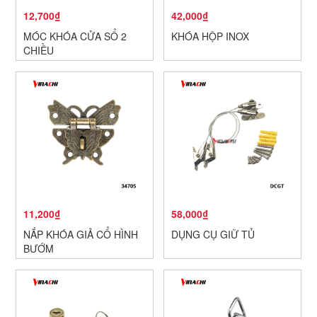
12,700₫
42,000₫
MÓC KHÓA CỬA SỔ 2
KHÓA HỘP INOX
CHIỀU
11,200₫
58,000₫
NẮP KHÓA GIẢ CỔ HÌNH
DỤNG CỤ GIỮ TỦ
BƯỚM