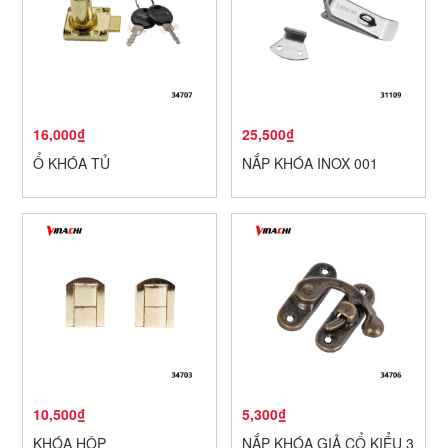
16,000₫
25,500₫
Ổ KHÓA TỦ
NẮP KHÓA INOX 001
10,500₫
5,300₫
KHÓA HỘP
NẮP KHÓA GIẢ CỔ KIỂU 3