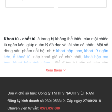
Khoá tủ - chốt tủ
là trang bị không thể thiếu của một chiếc
tủ ngăn kéo, giúp quản lý đồ đạc và tài sản cá nhân. Một số
dòng sản phẩm nổi bật như:
khoá hộp inox
,
khoá từ ngăn
kéo
,
ổ khoá tủ
, nắp khoá giả cổ chữ nhật,
khoá hộp mạ
bạc
,
khoá hộp ánh vàng
... Để được tư vấn về các sản
phẩm khoá tủ - chốt tủ, hãy liên lạc với chúng tôi qua số
Xem thêm
hotline:
1900966958
Đơn vị chủ sở hữu: Công ty TNHH VINACHI VIỆT NAM
Đăng ký kinh doanh số
2301053312. Cấp ngày 27/09/2018
Chuyên viên tư vấn:
0379.837.688