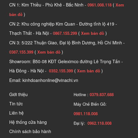
CN 1: Kim Thiều - Phù Khê - Bắc Ninh -
(
0961.008.118
Xem
)
bản đồ
CN 2: Khu công nghiệp Kim Quan - Đường tỉnh lộ 419 -
Thạch Thất - Hà Nội -
(
)
0867.155.299
Xem bản đồ
CN 3: 5/222 Thuận Giao, Đại lộ Bình Dương, Hồ Chí Minh -
(
)
0387.155.399
Xem bản đồ
Showroom: B50-08 KĐT Geleximco đường Lê Trọng Tấn -
Hà Đông - Hà Nội -
(
)
0352.155.399
Xem bản đồ
Email: kinhdoanhonline@vinachi.vn
Giới thiệu
Hotline :
0379.837.688
Tin tức
Máy Chế Biến Gỗ:
Liên hệ
0981.118.008
Hệ thống cửa hàng
Đại lý:
0962.118.008
Chính sách bảo hành