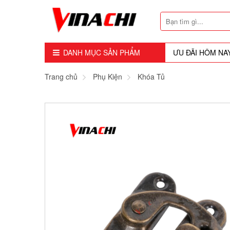
DANH MỤC SẢN PHẨM
ƯU ĐÃI HÔM NA
Dụng Cụ - Công Cụ
Trang chủ
Phụ Kiện
Khóa Tủ
Mũi Soi - Dao Tubi
Phụ Kiện
Máy Cầm Tay
Máy Chế Biến Gỗ
Thiết bị Dùng Hơi
Vật Tư Tiêu Hao
Khóa - Phụ Kiện Cửa