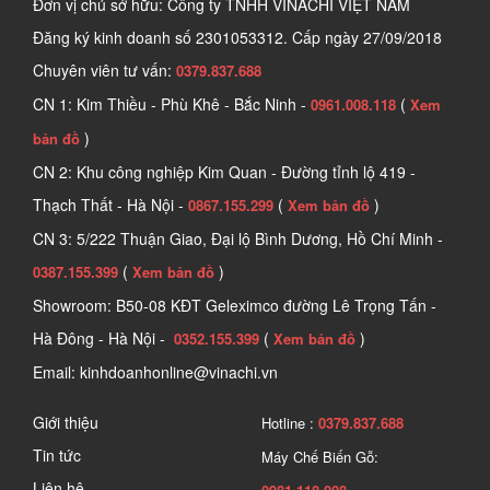
Đơn vị chủ sở hữu: Công ty TNHH VINACHI VIỆT NAM
cắt các miếng gỗ thành pallet hay còn gọi là tấm kê 
Đăng ký kinh doanh số
2301053312. Cấp ngày 27/09/2018
hàng, là loại kết cấu phẳng nhằm mục đích lưu trữ hoặc 
Chuyên viên tư vấn:
0379.837.688
nâng hạ bằng xe nâng tay, xe nâng máy hoặc các thiết 
CN 1: Kim Thiều - Phù Khê - Bắc Ninh -
(
0961.008.118
Xem
bị nâng hạ khác. Mỗi pallet là một đơn vị cấu trúc cơ 
)
bản đồ
bản cho phép xử lý và lưu trữ hiệu quả.
CN 2: Khu công nghiệp Kim Quan - Đường tỉnh lộ 419 -
Thạch Thất - Hà Nội -
(
)
0867.155.299
Xem bản đồ
CN 3: 5/222 Thuận Giao, Đại lộ Bình Dương, Hồ Chí Minh -
(
)
0387.155.399
Xem bản đồ
Showroom: B50-08 KĐT Geleximco đường Lê Trọng Tấn -
Hà Đông - Hà Nội -
(
)
0352.155.399
Xem bản đồ
Email: kinhdoanhonline@vinachi.vn
Giới thiệu
Hotline :
0379.837.688
Tin tức
Máy Chế Biến Gỗ:
Liên hệ