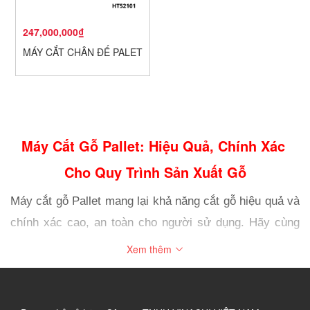
247,000,000₫
MÁY CẮT CHÂN ĐẾ PALET
Máy Cắt Gỗ Pallet: Hiệu Quả, Chính Xác 
Cho Quy Trình Sản Xuất Gỗ
Máy cắt gỗ Pallet mang lại khả năng cắt gỗ hiệu quả và 
chính xác cao, an toàn cho người sử dụng. Hãy cùng 
Vinachi tìm hiểu thêm về máy trong bài viết này.
Xem thêm
1. Tìm hiểu về Máy cắt gỗ Pallet
Máy cắt gỗ pallet là  máy cắt gỗ chuyên dụng dùng để 