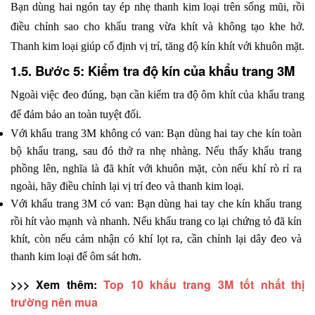
Bạn dùng hai ngón tay ép nhẹ thanh kim loại trên sống mũi, rồi 
điều chỉnh sao cho khẩu trang vừa khít và không tạo khe hở. 
Thanh kim loại giúp cố định vị trí, tăng độ kín khít với khuôn mặt.
1.5. Bước 5: Kiểm tra độ kín của khẩu trang 3M
Ngoài việc đeo đúng, bạn cần kiểm tra độ ôm khít của khẩu trang 
để đảm bảo an toàn tuyệt đối.
Với khẩu trang 3M không có van: Bạn dùng hai tay che kín toàn 
bộ khẩu trang, sau đó thở ra nhẹ nhàng. Nếu thấy khẩu trang 
phồng lên, nghĩa là đã khít với khuôn mặt, còn nếu khí rò rỉ ra 
ngoài, hãy điều chỉnh lại vị trí đeo và thanh kim loại.
Với khẩu trang 3M có van: Bạn dùng hai tay che kín khẩu trang 
rồi hít vào mạnh và nhanh. Nếu khẩu trang co lại chứng tỏ đã kín 
khít, còn nếu cảm nhận có khí lọt ra, cần chỉnh lại dây đeo và 
thanh kim loại để ôm sát hơn.
>>> Xem thêm: 
Top 10 khẩu trang 3M tốt nhất thị 
trường nên mua