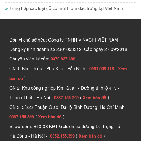
Tổng hợp các loại gỗ có mùi thơm đặc trưng tại Việt Nam
Đơn vị chủ sở hữu: Công ty TNHH VINACHI VIỆT NAM
Đăng ký kinh doanh số
2301053312. Cấp ngày 27/09/2018
Chuyên viên tư vấn:
0379.837.688
CN 1: Kim Thiều - Phù Khê - Bắc Ninh -
(
0961.008.118
Xem
)
bản đồ
CN 2: Khu công nghiệp Kim Quan - Đường tỉnh lộ 419 -
Thạch Thất - Hà Nội -
(
)
0867.155.299
Xem bản đồ
CN 3: 5/222 Thuận Giao, Đại lộ Bình Dương, Hồ Chí Minh -
(
)
0387.155.399
Xem bản đồ
Showroom: B50-08 KĐT Geleximco đường Lê Trọng Tấn -
Hà Đông - Hà Nội -
(
)
0352.155.399
Xem bản đồ