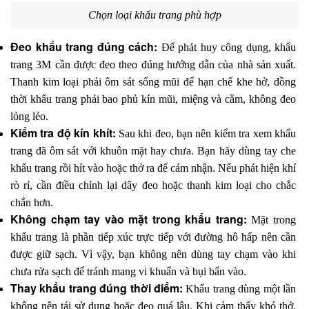
Chọn loại khẩu trang phù hợp
Đeo khẩu trang đúng cách: 
Để phát huy công dụng, khẩu 
trang 3M cần được đeo theo đúng hướng dẫn của nhà sản xuất. 
Thanh kim loại phải ôm sát sống mũi để hạn chế khe hở, đồng 
thời khẩu trang phải bao phủ kín mũi, miệng và cằm, không đeo 
lỏng lẻo.
Kiểm tra độ kín khít: 
Sau khi đeo, bạn nên kiểm tra xem khẩu 
trang đã ôm sát với khuôn mặt hay chưa. Bạn hãy dùng tay che 
khẩu trang rồi hít vào hoặc thở ra để cảm nhận. Nếu phát hiện khí 
rò rỉ, cần điều chỉnh lại dây đeo hoặc thanh kim loại cho chắc 
chắn hơn.
Không chạm tay vào mặt trong khẩu trang: 
Mặt trong 
khẩu trang là phần tiếp xúc trực tiếp với đường hô hấp nên cần 
được giữ sạch. Vì vậy, bạn không nên dùng tay chạm vào khi 
chưa rửa sạch để tránh mang vi khuẩn và bụi bẩn vào.
Thay khẩu trang đúng thời điểm: 
Khẩu trang dùng một lần 
không nên tái sử dụng hoặc đeo quá lâu. Khi cảm thấy khó thở, 