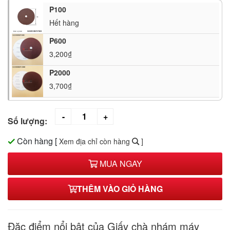
P100
Hết hàng
P600
3,200₫
P2000
3,700₫
Số lượng:
Còn hàng
[
Xem địa chỉ còn hàng
]
MUA NGAY
THÊM VÀO GIỎ HÀNG
Đặc điểm nổi bật của Giấy chà nhám máy