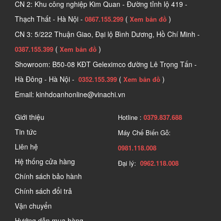
CN 2: Khu công nghiệp Kim Quan - Đường tỉnh lộ 419 -
Thạch Thất - Hà Nội -
(
)
0867.155.299
Xem bản đồ
CN 3: 5/222 Thuận Giao, Đại lộ Bình Dương, Hồ Chí Minh -
(
)
0387.155.399
Xem bản đồ
Showroom: B50-08 KĐT Geleximco đường Lê Trọng Tấn -
Hà Đông - Hà Nội -
(
)
0352.155.399
Xem bản đồ
Email: kinhdoanhonline@vinachi.vn
Giới thiệu
Hotline :
0379.837.688
Tin tức
Máy Chế Biến Gỗ:
Liên hệ
0981.118.008
Hệ thống cửa hàng
Đại lý:
0962.118.008
Chính sách bảo hành
Chính sách đổi trả
Vận chuyển
Hướng dẫn mua hàng