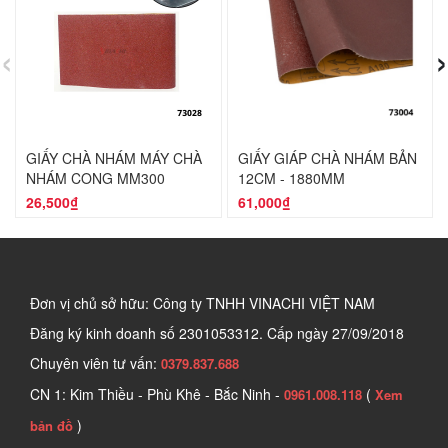
‹
›
GIẤY CHÀ NHÁM MÁY CHÀ
GIẤY GIÁP CHÀ NHÁM BẢN
NHÁM CONG MM300
12CM - 1880MM
26,500₫
61,000₫
Đơn vị chủ sở hữu: Công ty TNHH VINACHI VIỆT NAM
Đăng ký kinh doanh số
2301053312. Cấp ngày 27/09/2018
Chuyên viên tư vấn:
0379.837.688
CN 1: Kim Thiều - Phù Khê - Bắc Ninh -
(
0961.008.118
Xem
)
bản đồ