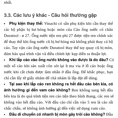
nhất.
3.3. Các lưu ý khác - Câu hỏi thường gặp
Phụ kiện thay thế:
 Vinachi có sẵn phụ kiện khi cần thay thế 
các bộ phận bị hư hỏng hoặc mòn của Cảo ống nước có chân 
Duratool - ø 27. Ống nước tiện ren phi 27 được tiện ren chính xác 
để thay thế khi ống nước cũ bị hư hỏng mà không phải thay cả bộ 
cảo. Tay vặn cảo ống nước Duratool thay thế tay quay cũ bị mòn, 
đảm bảo quá trình vặn và điều chỉnh lực kẹp diễn ra thuận lợi.
Khi lắp cảo vào ống nước không vào được là do đâu? 
Có 
một số cảo khi sản xuất còn sót lại ít ma via ở lỗ cảo hoặc ống 
nước khi cắt chưa được làm nhẵn ở đầu ống. Để khắc phục, bạn 
chỉ cần lấy tờ giấy nhám để chà nhám là lắp đặt dễ dàng.
Tại sao khi lắp cảo ren không ra hết đầu cảo bên kia, có 
ảnh hưởng gì đến vam cảo không? 
Ren không sang hết đầu 
bên kia là do quá trình tiện ren cảo tiện theo hình thang, các ren sẽ 
không vào hết đầu cảo. Với đầu cảo chỉ cần vào 5 ren là cảo rất 
chắc chắn, sẽ không ảnh hưởng gì đến việc sử dụng vam cảo.
Đầu di chuyển có nhanh bị mòn gây trôi cảo không? 
Đầu 