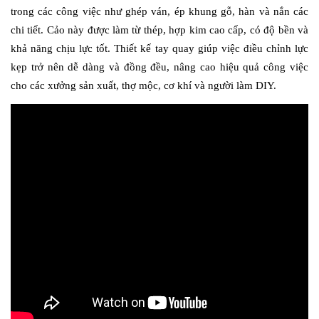
trong các công việc như ghép ván, ép khung gỗ, hàn và nắn các 
chi tiết. Cảo này được làm từ thép, hợp kim cao cấp, có độ bền và 
khả năng chịu lực tốt. Thiết kế tay quay giúp việc điều chỉnh lực 
kẹp trở nên dễ dàng và đồng đều, nâng cao hiệu quả công việc 
cho các xưởng sản xuất, thợ mộc, cơ khí và người làm DIY.