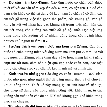
Độ sâu hàm kẹp 45mm:
 Cảo ống nước có chân ø27 được 
thiết kế với độ sâu hàm kẹp lên đến 45mm, có tiện ren. Do đó cảo 
vam siêu khỏe có thể sử dụng để kẹp, vam ép chặt và cố định các 
chi tiết gỗ trong việc lắp ghép sản phẩm, các khung gỗ, ván gỗ 
khi gắn kết với nhau hay các khung sắt trong việc nắn, hàn các 
chi tiết trong các xưởng sản xuất đồ gỗ nội thất. Đặc biệt ứng 
dụng trong các xưởng gỗ tự nhiên, dùng trong các ngành khác 
như cơ khí, người tự làm DIY.
Tương thích với ống nước mạ kẽm phi 27mm:
 Cảo ống 
nước có chân tương thích với ống nước mạ kẽm phi 27mm. So với 
ống nước phi 25mm, phi 27mm dày và to hơn, mang lại khả năng 
chịu lực tốt hơn, đảm bảo hiệu quả kẹp chắc chắn hơn, đặc biệt 
trong các công việc yêu cầu lực kẹp mạnh mẽ và chính xác.
Kích thước nhỏ gọn:
 Cảo ống có chân Duratool - ø27 kích 
thước nhỏ gọn, giúp người thợ dễ dàng mang theo và di chuyển 
khi đi công trình. Thiết kế này mang lại sự linh hoạt và tiện lợi, 
cho phép sử dụng cảo trong nhiều công việc khác nhau, từ các 
xưởng sản xuất đến các dự án DIY mà không gặp khó khăn trong 
việc vận chuyển.
Tùy chọn độ dài ống nước:
 Cảo này có thể sử dụng với ống 