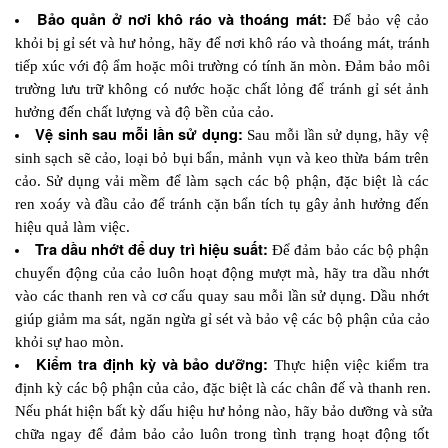
Bảo quản ở nơi khô ráo và thoáng mát: 
Để bảo vệ cảo 
khỏi bị gỉ sét và hư hỏng, hãy để nơi khô ráo và thoáng mát, tránh 
tiếp xúc với độ ẩm hoặc môi trường có tính ăn mòn. Đảm bảo môi 
trường lưu trữ không có nước hoặc chất lỏng để tránh gỉ sét ảnh 
hưởng đến chất lượng và độ bền của cảo.
Vệ sinh sau mỗi lần sử dụng:
 Sau mỗi lần sử dụng, hãy vệ 
sinh sạch sẽ cảo, loại bỏ bụi bẩn, mảnh vụn và keo thừa bám trên 
cảo. Sử dụng vải mềm để làm sạch các bộ phận, đặc biệt là các 
ren xoáy và đầu cảo để tránh cặn bẩn tích tụ gây ảnh hưởng đến 
hiệu quả làm việc.
Tra dầu nhớt để duy trì hiệu suất: 
Để đảm bảo các bộ phận 
chuyển động của cảo luôn hoạt động mượt mà, hãy tra dầu nhớt 
vào các thanh ren và cơ cấu quay sau mỗi lần sử dụng. Dầu nhớt 
giúp giảm ma sát, ngăn ngừa gỉ sét và bảo vệ các bộ phận của cảo 
khỏi sự hao mòn.
Kiểm tra định kỳ và bảo dưỡng: 
Thực hiện việc kiểm tra 
định kỳ các bộ phận của cảo, đặc biệt là các chân đế và thanh ren. 
Nếu phát hiện bất kỳ dấu hiệu hư hỏng nào, hãy bảo dưỡng và sửa 
chữa ngay để đảm bảo cảo luôn trong tình trạng hoạt động tốt 