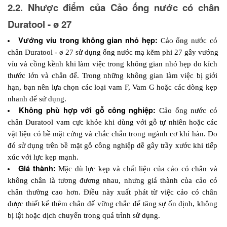
2.2. Nhược điểm của Cảo ống nước có chân 
Duratool - ø 27
Vướng víu trong không gian nhỏ hẹp: 
Cảo ống nước có 
chân Duratool - ø 27 sử dụng ống nước mạ kẽm phi 27 gây vướng 
víu và cồng kềnh khi làm việc trong không gian nhỏ hẹp do kích 
thước lớn và chân đế. Trong những không gian làm việc bị giới 
hạn, bạn nên lựa chọn các loại vam F, Vam G hoặc các dòng kẹp 
nhanh để sử dụng.
Không phù hợp với gỗ công nghiệp: 
Cảo ống nước có 
chân Duratool vam cực khỏe khi dùng với gỗ tự nhiên hoặc các 
vật liệu có bề mặt cứng và chắc chắn trong ngành cơ khí hàn. Do 
đó sử dụng trên bề mặt gỗ công nghiệp dễ gây trầy xước khi tiếp 
xúc với lực kẹp mạnh.
Giá thành: 
Mặc dù lực kẹp và chất liệu của cảo có chân và 
không chân là tương đương nhau, nhưng giá thành của cảo có 
chân thường cao hơn. Điều này xuất phát từ việc cảo có chân 
được thiết kế thêm chân đế vững chắc để tăng sự ổn định, không 
bị lật hoặc dịch chuyển trong quá trình sử dụng.