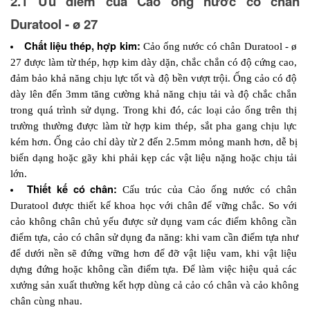
2.1 Ưu điểm của Cảo ống nước có chân 
Duratool - ø 27
Chất liệu thép, hợp kim: 
Cảo ống nước có chân Duratool - ø 
27 được làm từ thép, hợp kim dày dặn, chắc chắn có độ cứng cao, 
đảm bảo khả năng chịu lực tốt và độ bền vượt trội. Ống cảo có độ 
dày lên đến 3mm tăng cường khả năng chịu tải và độ chắc chắn 
trong quá trình sử dụng. Trong khi đó, các loại cảo ống trên thị 
trường thường được làm từ hợp kim thép, sắt pha gang chịu lực 
kém hơn. Ống cảo chỉ dày từ 2 đến 2.5mm mỏng manh hơn, dễ bị 
biến dạng hoặc gãy khi phải kẹp các vật liệu nặng hoặc chịu tải 
lớn. 
Thiết kế có chân: 
Cấu trúc của Cảo ống nước có chân 
Duratool được thiết kế khoa học với chân đế vững chắc. So với 
cảo không chân chủ yếu được sử dụng vam các điểm không cần 
điểm tựa, cảo có chân sử dụng đa năng: khi vam cần điểm tựa như 
để dưới nền sẽ đứng vững hơn để đỡ vật liệu vam, khi vật liệu 
dựng đứng hoặc không cần điểm tựa. Để làm việc hiệu quả các 
xưởng sản xuất thường kết hợp dùng cả cảo có chân và cảo không 
chân cùng nhau. 