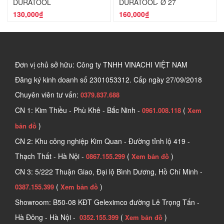
DURATOOL
DURATOOL- Ø 27
130,000₫
160,000₫
Đơn vị chủ sở hữu: Công ty TNHH VINACHI VIỆT NAM
Đăng ký kinh doanh số
2301053312. Cấp ngày 27/09/2018
Chuyên viên tư vấn:
0379.837.688
CN 1: Kim Thiều - Phù Khê - Bắc Ninh -
(
0961.008.118
Xem
)
bản đồ
CN 2: Khu công nghiệp Kim Quan - Đường tỉnh lộ 419 -
Thạch Thất - Hà Nội -
(
)
0867.155.299
Xem bản đồ
CN 3: 5/222 Thuận Giao, Đại lộ Bình Dương, Hồ Chí Minh -
(
)
0387.155.399
Xem bản đồ
Showroom: B50-08 KĐT Geleximco đường Lê Trọng Tấn -
Hà Đông - Hà Nội -
(
)
0352.155.399
Xem bản đồ