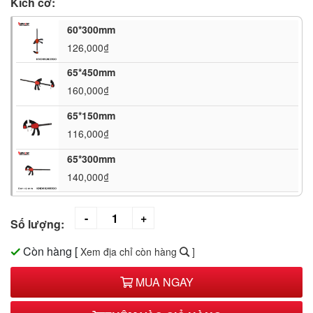
Kích cỡ:
60*300mm
126,000₫
65*450mm
160,000₫
65*150mm
116,000₫
65*300mm
140,000₫
Số lượng:
Còn hàng
[
Xem địa chỉ còn hàng
]
MUA NGAY