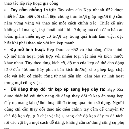
thao tác lắp ráp hoặc gia công.
Tay cầm chống trượt: 
Tay cầm của Kẹp nhanh 652 được 
thiết kế đặc biệt với chất liệu chống trơn trượt giúp người thợ cầm 
nắm vững vàng và thao tác một cách chính xác. Thiết kế này 
không chỉ mang lại sự thoải mái khi sử dụng mà còn đảm bảo an 
toàn, giảm thiểu nguy cơ trượt tay trong quá trình làm việc, đặc 
biệt khi phải thao tác với lực kẹp mạnh.
Độ mở linh hoạt:
 Kẹp Duratec 652 có khả năng điều chỉnh 
độ mở linh hoạt, phù hợp với nhiều loại vật liệu và kích thước 
khác nhau. Tùy theo từng kích cỡ, độ mở của kẹp có thể dao động 
từ 0 đến 450mm (tùy phiên bản kích thước), cho phép kẹp chặt 
các vật liệu có chiều rộng từ nhỏ đến lớn, đảm bảo sự linh hoạt 
trong mọi công việc.
Dễ dàng thay đổi từ kẹp ép sang kẹp đẩy ra:
 Kẹp 652 
được thiết kế với tính năng dễ dàng thay đổi từ kẹp ép sang kẹp 
đẩy ra, mang lại sự linh hoạt tối đa trong quá trình sử dụng. Người 
dùng chỉ cần thay đổi thao tác điều chỉnh tay cầm để chuyển từ 
chế độ kẹp ép, giữ chặt vật liệu, sang chế độ kẹp đẩy ra để tách 
rời các vật liệu một cách dễ dàng, không cần sử dụng công cụ phụ 