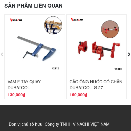
SẢN PHẨM LIÊN QUAN
‹
›
VAM F TAY QUAY
CẢO ỐNG NƯỚC CÓ CHÂN
DURATOOL
DURATOOL- Ø 27
130,000₫
160,000₫
Đơn vị chủ sở hữu: Công ty TNHH VINACHI VIỆT NAM