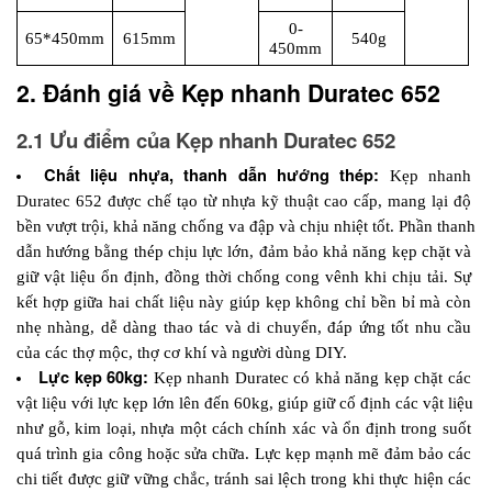
0-
65*450mm
615mm
540g
450mm
2. Đánh giá về Kẹp nhanh Duratec 652
2.1 Ưu điểm của Kẹp nhanh Duratec 652
Chất liệu nhựa, thanh dẫn hướng thép: 
Kẹp nhanh 
Duratec 652 được chế tạo từ nhựa kỹ thuật cao cấp, mang lại độ 
bền vượt trội, khả năng chống va đập và chịu nhiệt tốt. Phần thanh 
dẫn hướng bằng thép chịu lực lớn, đảm bảo khả năng kẹp chặt và 
giữ vật liệu ổn định, đồng thời chống cong vênh khi chịu tải. Sự 
kết hợp giữa hai chất liệu này giúp kẹp không chỉ bền bỉ mà còn 
nhẹ nhàng, dễ dàng thao tác và di chuyển, đáp ứng tốt nhu cầu 
của các thợ mộc, thợ cơ khí và người dùng DIY.
Lực kẹp 60kg:
 Kẹp nhanh Duratec có khả năng kẹp chặt các 
vật liệu với lực kẹp lớn lên đến 60kg, giúp giữ cố định các vật liệu 
như gỗ, kim loại, nhựa một cách chính xác và ổn định trong suốt 
quá trình gia công hoặc sửa chữa. Lực kẹp mạnh mẽ đảm bảo các 
chi tiết được giữ vững chắc, tránh sai lệch trong khi thực hiện các 