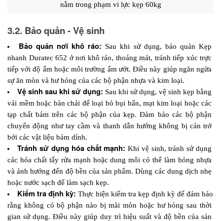
nằm trong phạm vi lực kẹp 60kg
3.2. Bảo quản - Vệ sinh
Bảo quản nơi khô ráo: 
Sau khi sử dụng, bảo quản Kẹp 
nhanh Duratec 652 ở nơi khô ráo, thoáng mát, tránh tiếp xúc trực 
tiếp với độ ẩm hoặc môi trường ẩm ướt. Điều này giúp ngăn ngừa 
sự ăn mòn và hư hỏng của các bộ phận nhựa và kim loại.
Vệ sinh sau khi sử dụng: 
Sau khi sử dụng, vệ sinh kẹp bằng 
vải mềm hoặc bàn chải để loại bỏ bụi bẩn, mạt kim loại hoặc các 
tạp chất bám trên các bộ phận của kẹp. Đảm bảo các bộ phận 
chuyển động như tay cầm và thanh dẫn hướng không bị cản trở 
bởi các vật liệu bám dính.
Tránh sử dụng hóa chất mạnh:
 Khi vệ sinh, tránh sử dụng 
các hóa chất tẩy rửa mạnh hoặc dung môi có thể làm hỏng nhựa 
và ảnh hưởng đến độ bền của sản phẩm. Dùng các dung dịch nhẹ 
hoặc nước sạch để làm sạch kẹp.
Kiểm tra định kỳ: 
Thực hiện kiểm tra kẹp định kỳ để đảm bảo 
rằng không có bộ phận nào bị mài mòn hoặc hư hỏng sau thời 
gian sử dụng. Điều này giúp duy trì hiệu suất và độ bền của sản 