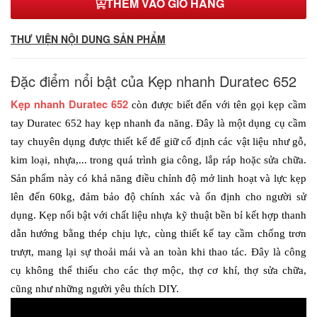
THÊM VÀO GIỎ HÀNG
THƯ VIỆN NỘI DUNG SẢN PHẨM
Đặc điểm nổi bật của Kẹp nhanh Duratec 652
Kẹp nhanh Duratec 652
còn được biết đến với tên gọi kẹp cầm 
tay Duratec 652 hay kẹp nhanh đa năng. Đây là một dụng cụ cầm 
tay chuyên dụng được thiết kế để giữ cố định các vật liệu như gỗ, 
kim loại, nhựa,... trong quá trình gia công, lắp ráp hoặc sửa chữa. 
Sản phẩm này có khả năng điều chỉnh độ mở linh hoạt và lực kẹp 
lên đến 60kg, đảm bảo độ chính xác và ổn định cho người sử 
dụng. Kẹp nổi bật với chất liệu nhựa kỹ thuật bền bỉ kết hợp thanh 
dẫn hướng bằng thép chịu lực, cùng thiết kế tay cầm chống trơn 
trượt, mang lại sự thoải mái và an toàn khi thao tác. Đây là công 
cụ không thể thiếu cho các thợ mộc, thợ cơ khí, thợ sửa chữa, 
cũng như những người yêu thích DIY.