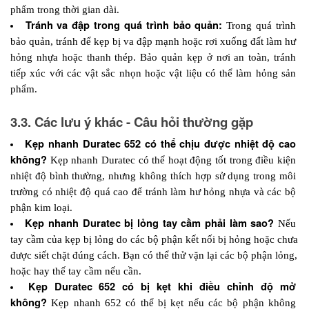
phẩm trong thời gian dài.
Tránh va đập trong quá trình bảo quản: 
Trong quá trình 
bảo quản, tránh để kẹp bị va đập mạnh hoặc rơi xuống đất làm hư 
hỏng nhựa hoặc thanh thép. Bảo quản kẹp ở nơi an toàn, tránh 
tiếp xúc với các vật sắc nhọn hoặc vật liệu có thể làm hỏng sản 
phẩm.
3.3. Các lưu ý khác - Câu hỏi thường gặp
Kẹp nhanh Duratec 652 có thể chịu được nhiệt độ cao 
không? 
Kẹp nhanh Duratec có thể hoạt động tốt trong điều kiện 
nhiệt độ bình thường, nhưng không thích hợp sử dụng trong môi 
trường có nhiệt độ quá cao để tránh làm hư hỏng nhựa và các bộ 
phận kim loại.
Kẹp nhanh Duratec bị lỏng tay cầm phải làm sao? 
Nếu 
tay cầm của kẹp bị lỏng do các bộ phận kết nối bị hỏng hoặc chưa 
được siết chặt đúng cách. Bạn có thể thử vặn lại các bộ phận lỏng, 
hoặc hay thế tay cầm nếu cần.
Kẹp Duratec 652 có bị kẹt khi điều chỉnh độ mở 
không? 
Kẹp nhanh 652 có thể bị kẹt nếu các bộ phận không 