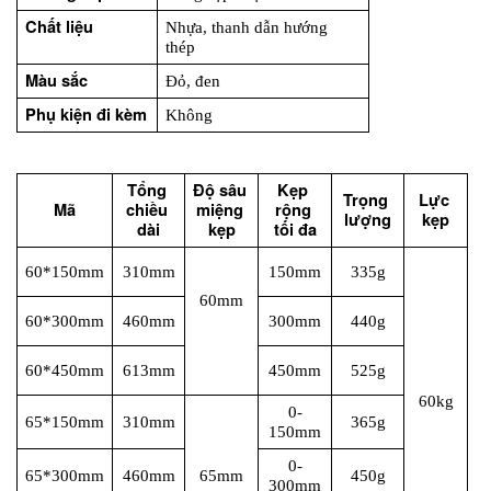
Chất liệu
Nhựa, thanh dẫn hướng 
thép
Màu sắc
Đỏ, đen
Phụ kiện đi kèm
Không
Tổng 
Độ sâu 
Kẹp 
Trọng 
Lực 
Mã
chiều 
miệng 
rộng 
lượng
kẹp
dài
kẹp
tối đa
60*150mm
310mm
150mm
335g
60mm
60*300mm
460mm
300mm
440g
60*450mm
613mm
450mm
525g
60kg
0-
65*150mm
310mm
365g
150mm
0-
65*300mm
460mm
65mm
450g
300mm