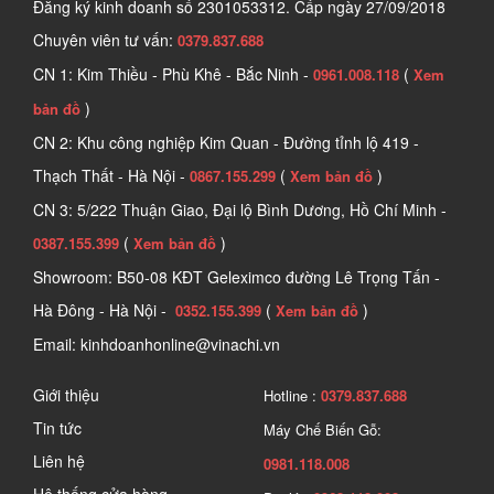
Đăng ký kinh doanh số
2301053312. Cấp ngày 27/09/2018
Chuyên viên tư vấn:
0379.837.688
CN 1: Kim Thiều - Phù Khê - Bắc Ninh -
(
0961.008.118
Xem
)
bản đồ
CN 2: Khu công nghiệp Kim Quan - Đường tỉnh lộ 419 -
Thạch Thất - Hà Nội -
(
)
0867.155.299
Xem bản đồ
CN 3: 5/222 Thuận Giao, Đại lộ Bình Dương, Hồ Chí Minh -
(
)
0387.155.399
Xem bản đồ
Showroom: B50-08 KĐT Geleximco đường Lê Trọng Tấn -
Hà Đông - Hà Nội -
(
)
0352.155.399
Xem bản đồ
Email: kinhdoanhonline@vinachi.vn
Giới thiệu
Hotline :
0379.837.688
Tin tức
Máy Chế Biến Gỗ:
Liên hệ
0981.118.008
Hệ thống cửa hàng