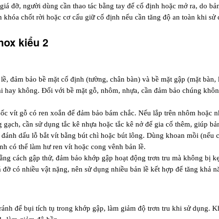
giá đỡ, người dùng cần thao tác bằng tay để cố định hoặc mở ra, do bản
 khóa chốt rời hoặc cơ cấu giữ cố định nếu cần tăng độ an toàn khi sử
nox kiểu 2
n lề, đảm bảo bề mặt cố định (tường, chân bàn) và bề mặt gập (mặt bàn, 
ải hay không. Đối với bề mặt gỗ, nhôm, nhựa, cần đảm bảo chúng không 
 ốc vít gỗ có ren xoắn để đảm bảo bám chắc. Nếu lắp trên nhôm hoặc nh
 gạch, cần sử dụng tắc kê nhựa hoặc tắc kê nở để gia cố thêm, giúp bản 
đánh dấu lỗ bắt vít bằng bút chì hoặc bút lông. Dùng khoan mồi (nếu cần
mạnh có thể làm hư ren vít hoặc cong vênh bản lề. 
ng cách gập thử, đảm bảo khớp gập hoạt động trơn tru mà không bị kẹt. N
 đỡ có nhiều vật nặng, nên sử dụng nhiều bản lề kết hợp để tăng khả nă
ánh để bụi tích tụ trong khớp gập, làm giảm độ trơn tru khi sử dụng. Kh