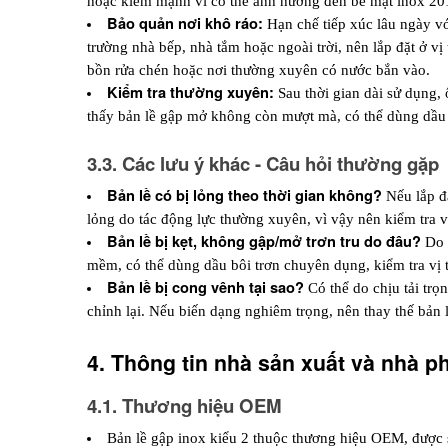
hoặc kiềm mạnh vì có thể ảnh hưởng đến bề mặt inox 20
Bảo quản nơi khô ráo:
Hạn chế tiếp xúc lâu ngày vớ
trường nhà bếp, nhà tắm hoặc ngoài trời, nên lắp đặt ở vị
bồn rửa chén hoặc nơi thường xuyên có nước bắn vào.
Kiểm tra thường xuyên:
Sau thời gian dài sử dụng, 
thấy bản lề gập mở không còn mượt mà, có thể dùng dầu
3.3. Các lưu ý khác - Câu hỏi thường gặp
Bản lề có bị lỏng theo thời gian không? 
Nếu lắp đặ
lỏng do tác động lực thường xuyên, vì vậy nên kiểm tra v
Bản lề bị kẹt, không gập/mở trơn tru do đâu? 
Do 
mềm, có thể dùng dầu bôi trơn chuyên dụng, kiểm tra vị trí
Bản lề bị cong vênh tại sao? 
Có thể do chịu tải trọ
chỉnh lại. Nếu biến dạng nghiêm trọng, nên thay thế bản 
4. Thông tin nhà sản xuất và nhà p
4.1. Thương hiệu OEM
Bản lề gập inox kiểu 2 thuộc thương hiệu OEM, được sả