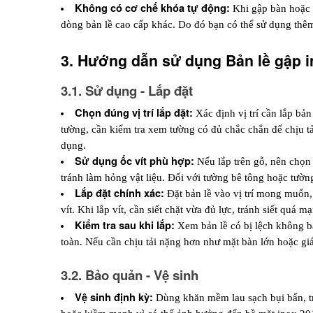
Không có cơ chế khóa tự động: 
Khi gập bàn hoặc 
dòng bản lề cao cấp khác. Do đó bạn có thể sử dụng thêm
3. Hướng dẫn sử dụng Bản lề gập i
3.1. Sử dụng - Lắp đặt
Chọn đúng vị trí lắp đặt: 
Xác định vị trí cần lắp bả
tường, cần kiểm tra xem tường có đủ chắc chắn để chịu t
dụng.
Sử dụng ốc vít phù hợp: 
Nếu lắp trên gỗ, nên chọn
tránh làm hỏng vật liệu. Đối với tường bê tông hoặc tường
Lắp đặt chính xác: 
Đặt bản lề vào vị trí mong muốn, 
vít. Khi lắp vít, cần siết chặt vừa đủ lực, tránh siết quá 
Kiểm tra sau khi lắp: 
Xem bản lề có bị lệch không bằ
toàn. Nếu cần chịu tải nặng hơn như mặt bàn lớn hoặc giá
3.2. Bảo quản - Vệ sinh
Vệ sinh định kỳ:
 Dùng khăn mềm lau sạch bụi bẩn, tr