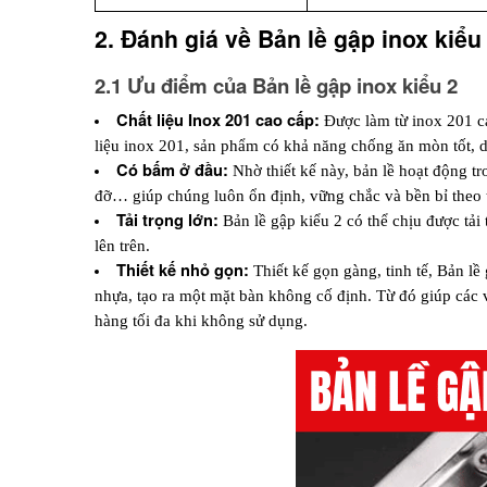
2. Đánh giá về Bản lề gập inox kiểu
2.1 Ưu điểm của Bản lề gập inox kiểu 2
Chất liệu Inox 201 cao cấp:
 Được làm từ inox 201 ca
liệu inox 201, sản phẩm có khả năng chống ăn mòn tốt, du
Có bấm ở đầu:
 Nhờ thiết kế này, bản lề hoạt động t
đỡ… giúp chúng luôn ổn định, vững chắc và bền bỉ theo t
Tải trọng lớn:
 Bản lề gập kiểu 2 có thể chịu được tải
lên trên.
Thiết kế nhỏ gọn:
 Thiết kế gọn gàng, tinh tế, Bản l
nhựa, tạo ra một mặt bàn không cố định. Từ đó giúp các v
hàng tối đa khi không sử dụng.