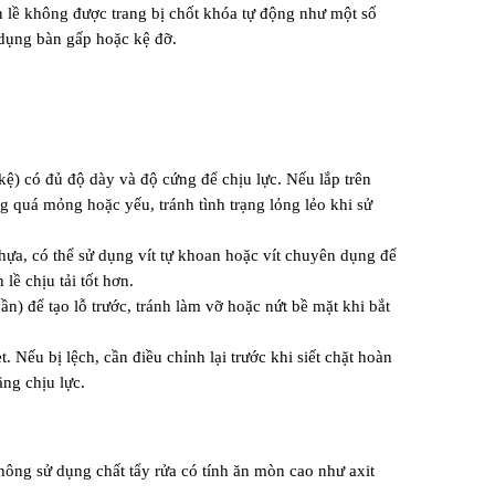
 lề không được trang bị chốt khóa tự động như một số 
 dụng bàn gấp hoặc kệ đỡ.
kệ) có đủ độ dày và độ cứng để chịu lực. Nếu lắp trên 
quá mỏng hoặc yếu, tránh tình trạng lỏng lẻo khi sử 
ựa, có thể sử dụng vít tự khoan hoặc vít chuyên dụng để 
lề chịu tải tốt hơn.
) để tạo lỗ trước, tránh làm vỡ hoặc nứt bề mặt khi bắt 
ếu bị lệch, cần điều chỉnh lại trước khi siết chặt hoàn 
ng chịu lực.
ông sử dụng chất tẩy rửa có tính ăn mòn cao như axit 