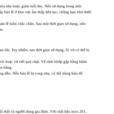
hóa nhẹ hoặc giảm tuổi thọ. Nếu sử dụng trong môi 
lắp bản lề ở khu vực ẩm thấp liên tục, chẳng hạn như dưới 
bản lề luôn chắc chắn. Sau một thời gian sử dụng, nếu 
ơn.
n dài. Tuy nhiên, sau thời gian sử dụng, ốc vít có thể bị 
lệch hoặc vít siết quá chặt. Vệ sinh khớp gập bằng khăn 
ân bằng.
ng đều. Nếu bản lề bị cong nhẹ, có thể dùng kìm để 
 thất và người dùng gia đình. Với chất liệu inox 201, 