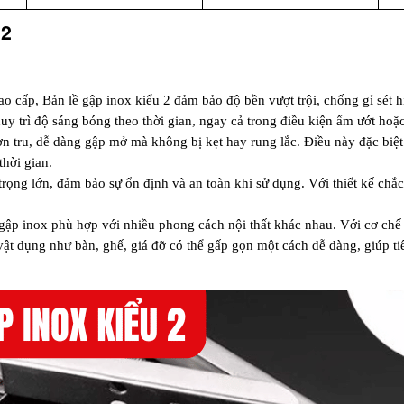
 2
o cấp, Bản lề gập inox kiểu 2 đảm bảo độ bền vượt trội, chống gỉ sét h
y trì độ sáng bóng theo thời gian, ngay cả trong điều kiện ẩm ướt hoặc
rơn tru, dễ dàng gập mở mà không bị kẹt hay rung lắc. Điều này đặc biệt
hời gian.
 trọng lớn, đảm bảo sự ổn định và an toàn khi sử dụng. Với thiết kế chắ
ề gập inox phù hợp với nhiều phong cách nội thất khác nhau. Với cơ chế 
ật dụng như bàn, ghế, giá đỡ có thể gấp gọn một cách dễ dàng, giúp ti