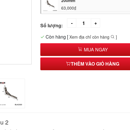
200mm
63,000₫
Số lượng:
Còn hàng
[
Xem địa chỉ còn hàng
]
MUA NGAY
THÊM VÀO GIỎ HÀNG
ểu 2