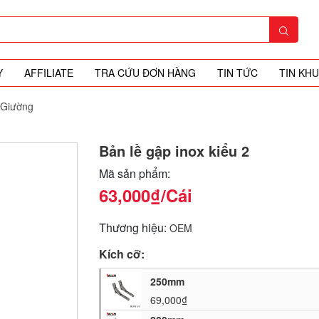
Y
AFFILIATE
TRA CỨU ĐƠN HÀNG
TIN TỨC
TIN KH
 Giường
Bản lề gập inox kiểu 2
Mã sản phẩm:
63,000₫
/Cái
Thương hiệu:
OEM
Kích cỡ:
250mm
69,000₫