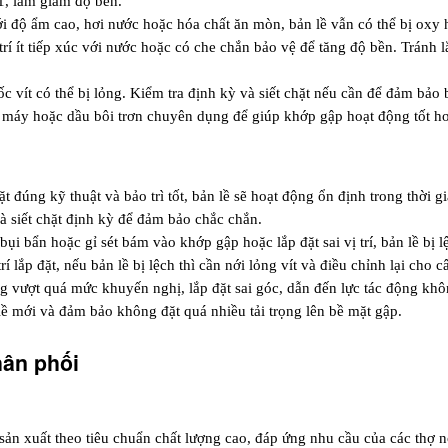
1, làm giảm độ bền.
i độ ẩm cao, hơi nước hoặc hóa chất ăn mòn, bản lề vẫn có thể bị oxy 
 trí ít tiếp xúc với nước hoặc có che chắn bảo vệ để tăng độ bền. Tránh 
ốc vít có thể bị lỏng. Kiểm tra định kỳ và siết chặt nếu cần để đảm bảo 
 máy hoặc dầu bôi trơn chuyên dụng để giúp khớp gập hoạt động tốt h
t đúng kỹ thuật và bảo trì tốt, bản lề sẽ hoạt động ổn định trong thời gia
à siết chặt định kỳ để đảm bảo chắc chắn.
bụi bẩn hoặc gỉ sét bám vào khớp gập hoặc lắp đặt sai vị trí, bản lề bị 
 lắp đặt, nếu bản lề bị lệch thì cần nới lỏng vít và điều chỉnh lại cho c
ng vượt quá mức khuyến nghị, lắp đặt sai góc, dẫn đến lực tác động khô
lề mới và đảm bảo không đặt quá nhiều tải trọng lên bề mặt gập.
hân phối 
n xuất theo tiêu chuẩn chất lượng cao, đáp ứng nhu cầu của các thợ nội