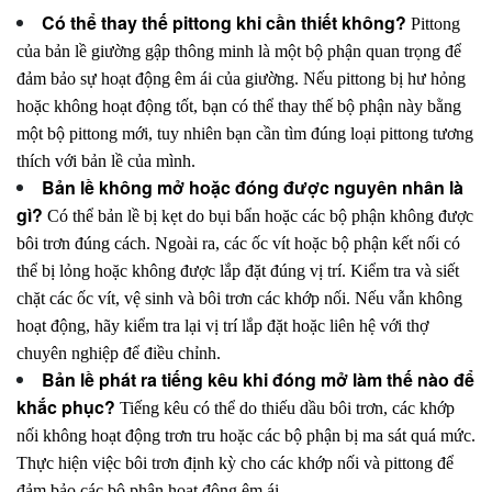
Có thể thay thế pittong khi cần thiết không?
Pittong
của bản lề giường gập thông minh là một bộ phận quan trọng để
đảm bảo sự hoạt động êm ái của giường. Nếu pittong bị hư hỏng
hoặc không hoạt động tốt, bạn có thể thay thế bộ phận này bằng
một bộ pittong mới, tuy nhiên bạn cần tìm đúng loại pittong tương
thích với bản lề của mình.
Bản lề không mở hoặc đóng được nguyên nhân là
gì?
Có thể bản lề bị kẹt do bụi bẩn hoặc các bộ phận không được
bôi trơn đúng cách. Ngoài ra, các ốc vít hoặc bộ phận kết nối có
thể bị lỏng hoặc không được lắp đặt đúng vị trí. Kiểm tra và siết
chặt các ốc vít, vệ sinh và bôi trơn các khớp nối. Nếu vẫn không
hoạt động, hãy kiểm tra lại vị trí lắp đặt hoặc liên hệ với thợ
chuyên nghiệp để điều chỉnh.
Bản lề phát ra tiếng kêu khi đóng mở làm thế nào để
khắc phục?
Tiếng kêu có thể do thiếu dầu bôi trơn, các khớp
nối không hoạt động trơn tru hoặc các bộ phận bị ma sát quá mức.
Thực hiện việc bôi trơn định kỳ cho các khớp nối và pittong để
đảm bảo các bộ phận hoạt động êm ái.