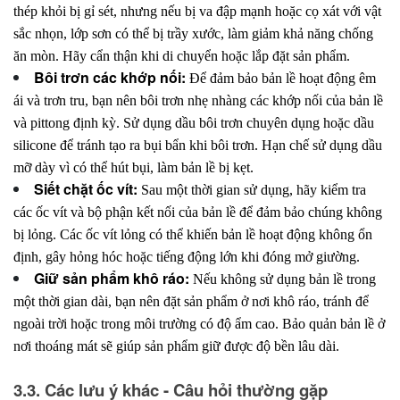
thép khỏi bị gỉ sét, nhưng nếu bị va đập mạnh hoặc cọ xát với vật
sắc nhọn, lớp sơn có thể bị trầy xước, làm giảm khả năng chống
ăn mòn. Hãy cẩn thận khi di chuyển hoặc lắp đặt sản phẩm.
Bôi trơn các khớp nối:
Để đảm bảo bản lề hoạt động êm
ái và trơn tru, bạn nên bôi trơn nhẹ nhàng các khớp nối của bản lề
và pittong định kỳ. Sử dụng dầu bôi trơn chuyên dụng hoặc dầu
silicone để tránh tạo ra bụi bẩn khi bôi trơn. Hạn chế sử dụng dầu
mỡ dày vì có thể hút bụi, làm bản lề bị kẹt.
Siết chặt ốc vít:
Sau một thời gian sử dụng, hãy kiểm tra
các ốc vít và bộ phận kết nối của bản lề để đảm bảo chúng không
bị lỏng. Các ốc vít lỏng có thể khiến bản lề hoạt động không ổn
định, gây hỏng hóc hoặc tiếng động lớn khi đóng mở giường.
Giữ sản phẩm khô ráo:
Nếu không sử dụng bản lề trong
một thời gian dài, bạn nên đặt sản phẩm ở nơi khô ráo, tránh để
ngoài trời hoặc trong môi trường có độ ẩm cao. Bảo quản bản lề ở
nơi thoáng mát sẽ giúp sản phẩm giữ được độ bền lâu dài.
3.3. Các lưu ý khác - Câu hỏi thường gặp