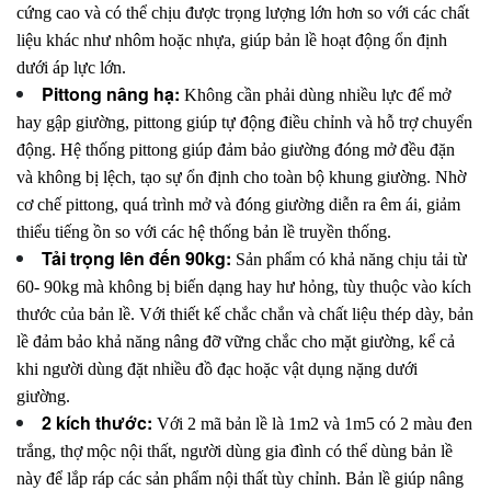
cứng cao và có thể chịu được trọng lượng lớn hơn so với các chất
liệu khác như nhôm hoặc nhựa, giúp bản lề hoạt động ổn định
dưới áp lực lớn.
Pittong nâng hạ:
Không cần phải dùng nhiều lực để mở
hay gập giường, pittong giúp tự động điều chỉnh và hỗ trợ chuyển
động. Hệ thống pittong giúp đảm bảo giường đóng mở đều đặn
và không bị lệch, tạo sự ổn định cho toàn bộ khung giường. Nhờ
cơ chế pittong, quá trình mở và đóng giường diễn ra êm ái, giảm
thiểu tiếng ồn so với các hệ thống bản lề truyền thống.
Tải trọng lên đến 90kg:
Sản phẩm có khả năng chịu tải từ
60- 90kg mà không bị biến dạng hay hư hỏng, tùy thuộc vào kích
thước của bản lề. Với thiết kế chắc chắn và chất liệu thép dày, bản
lề đảm bảo khả năng nâng đỡ vững chắc cho mặt giường, kể cả
khi người dùng đặt nhiều đồ đạc hoặc vật dụng nặng dưới
giường.
2 kích thước:
Với 2 mã bản lề là 1m2 và 1m5 có 2 màu đen
trắng, thợ mộc nội thất, người dùng gia đình có thể dùng bản lề
này để lắp ráp các sản phẩm nội thất tùy chỉnh. Bản lề giúp nâng