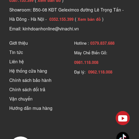
0387.155.399
Xem bản đồ
Showroom: B50-08 KĐT Geleximco đường Lê Trọng Tấn -
Hà Đông - Hà Nội -
(
)
0352.155.399
Xem bản đồ
Email: kinhdoanhonline@vinachi.vn
Giới thiệu
Hotline :
0379.837.688
Tin tức
Máy Chế Biến Gỗ:
Liên hệ
0981.118.008
Hệ thống cửa hàng
Đại lý:
0962.118.008
Chính sách bảo hành
Chính sách đổi trả
Vận chuyển
Hướng dẫn mua hàng