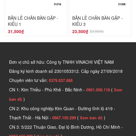
BẢN LỀ CHÂN BÀN GẬP -
BẢN LỀ CHÂN BÀN GẬP -
KIỂU 1
KIỂU 3
31,500₫
23,500₫
23,500₫
Đơn vị chủ sở hữu: Công ty TNHH VINACHI VIỆT NAM
Đăng ký kinh doanh số
2301053312. Cấp ngày 27/09/2018
Chuyên viên tư vấn:
0379.837.688
CN 1: Kim Thiều - Phù Khê - Bắc Ninh -
(
0961.008.118
Xem
)
bản đồ
CN 2: Khu công nghiệp Kim Quan - Đường tỉnh lộ 419 -
Thạch Thất - Hà Nội -
(
)
0867.155.299
Xem bản đồ
CN 3: 5/222 Thuận Giao, Đại lộ Bình Dương, Hồ Chí Minh -
(
)