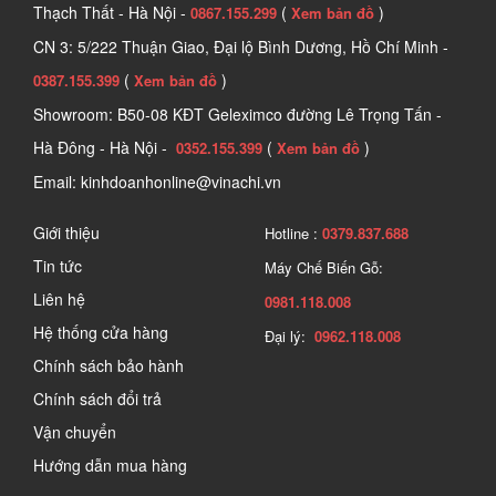
Thạch Thất - Hà Nội -
(
)
0867.155.299
Xem bản đồ
CN 3: 5/222 Thuận Giao, Đại lộ Bình Dương, Hồ Chí Minh -
(
)
0387.155.399
Xem bản đồ
Showroom: B50-08 KĐT Geleximco đường Lê Trọng Tấn -
Hà Đông - Hà Nội -
(
)
0352.155.399
Xem bản đồ
Email: kinhdoanhonline@vinachi.vn
Giới thiệu
Hotline :
0379.837.688
Tin tức
Máy Chế Biến Gỗ:
Liên hệ
0981.118.008
Hệ thống cửa hàng
Đại lý:
0962.118.008
Chính sách bảo hành
Chính sách đổi trả
Vận chuyển
Hướng dẫn mua hàng