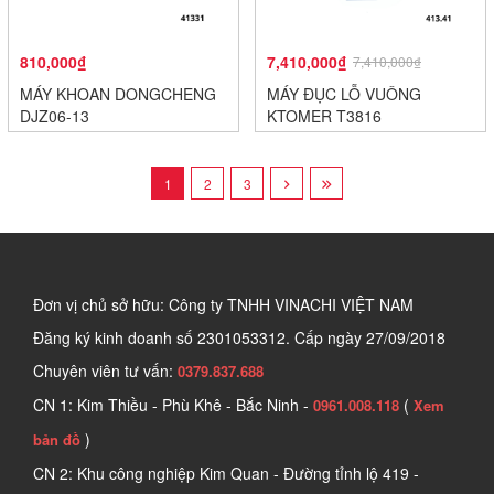
810,000₫
7,410,000₫
7,410,000₫
MÁY KHOAN DONGCHENG
MÁY ĐỤC LỖ VUÔNG
DJZ06-13
KTOMER T3816
1
2
3
Đơn vị chủ sở hữu: Công ty TNHH VINACHI VIỆT NAM
Đăng ký kinh doanh số
2301053312. Cấp ngày 27/09/2018
Chuyên viên tư vấn:
0379.837.688
CN 1: Kim Thiều - Phù Khê - Bắc Ninh -
(
0961.008.118
Xem
)
bản đồ
CN 2: Khu công nghiệp Kim Quan - Đường tỉnh lộ 419 -