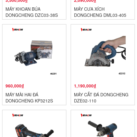
3,500,000₫
2,090,000₫
MÁY KHOAN BÚA
MÁY CƯA XÍCH
DONGCHENG DZC03-38S
DONGCHENG DML03-405
960,000₫
1,190,000₫
MÁY MÀI HAI ĐÁ
MÁY CẮT ĐÁ DONGCHENG
DONGCHENG KP3212S
DZE02-110