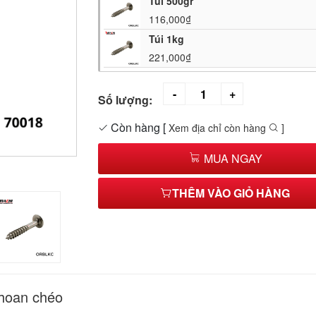
Túi 500gr
116,000₫
Túi 1kg
221,000₫
Số lượng:
Còn hàng
[
Xem địa chỉ còn hàng
]
MUA NGAY
THÊM VÀO GIỎ HÀNG
khoan chéo