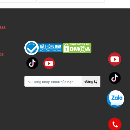
688
08
Đăng ký