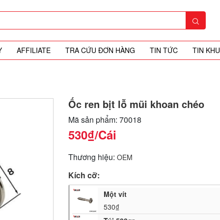
Y
AFFILIATE
TRA CỨU ĐƠN HÀNG
TIN TỨC
TIN KH
Ốc ren bịt lỗ mũi khoan chéo
Mã sản phẩm: 70018
530₫
/Cái
Thương hiệu:
OEM
Kích cỡ:
Một vít
530₫