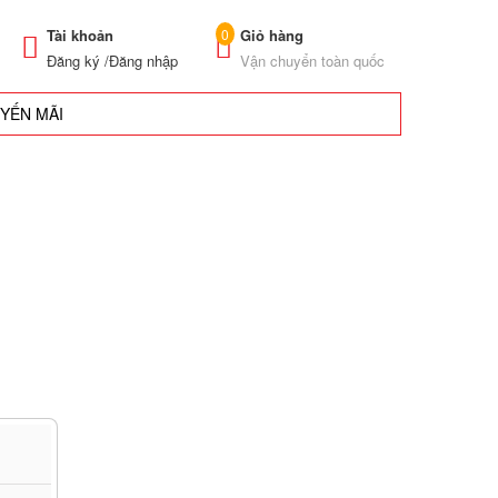
Tài khoản
Giỏ hàng
0
Đăng ký /
Đăng nhập
Vận chuyển toàn quốc
UYẾN MÃI