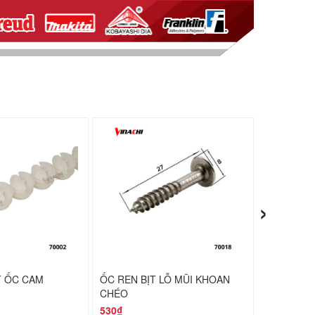
›
T ỐC CAM
ỐC REN BỊT LỖ MŨI KHOAN
CHỐT ĐỢT
CHÉO
TÚI 50 CÁI
530₫
31,000₫