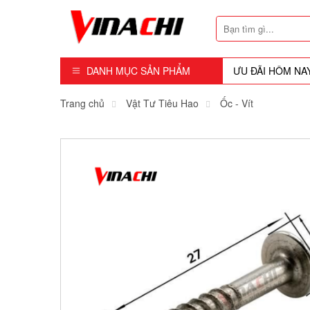
DANH MỤC SẢN PHẨM
ƯU ĐÃI HÔM NA
Dụng Cụ - Công Cụ
Trang chủ
Vật Tư Tiêu Hao
Ốc - Vít
Mũi Soi - Dao Tubi
Phụ Kiện
Máy Cầm Tay
Máy Chế Biến Gỗ
Thiết bị Dùng Hơi
Vật Tư Tiêu Hao
Khóa - Phụ Kiện Cửa