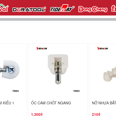
M KIỂU 1
ỐC CAM CHỐT NGANG
NỞ NHỰA BẮ
1,300₫
210₫