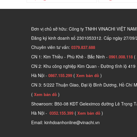
Đơn vị chủ sở hữu: Công ty TNHH VINACHI VIỆT NAM
Đăng ký kinh doanh số
2301053312. Cấp ngày 27/09/
Chuyên viên tư vấn:
0379.837.688
CN 1: Kim Thiều - Phù Khê - Bắc Ninh -
(
0961.008.118
CN 2: Khu công nghiệp Kim Quan - Đường tỉnh lộ 419 
Hà Nội -
(
)
0867.155.299
Xem bản đồ
CN 3: 5/222 Thuận Giao, Đại lộ Bình Dương, Hồ Chí M
(
)
Xem bản đồ
Showroom: B50-08 KĐT Geleximco đường Lê Trọng Tấ
Hà Nội -
(
)
0352.155.399
Xem bản đồ
Email: kinhdoanhonline@vinachi.vn