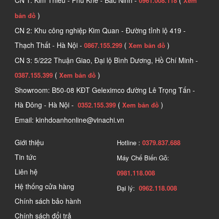
CN 1: Kim Thiều - Phù Khê - Bắc Ninh -
(
0961.008.118
Xem
)
bản đồ
CN 2: Khu công nghiệp Kim Quan - Đường tỉnh lộ 419 -
Thạch Thất - Hà Nội -
(
)
0867.155.299
Xem bản đồ
CN 3: 5/222 Thuận Giao, Đại lộ Bình Dương, Hồ Chí Minh -
(
)
0387.155.399
Xem bản đồ
Showroom: B50-08 KĐT Geleximco đường Lê Trọng Tấn -
Hà Đông - Hà Nội -
(
)
0352.155.399
Xem bản đồ
Email: kinhdoanhonline@vinachi.vn
Giới thiệu
Hotline :
0379.837.688
Tin tức
Máy Chế Biến Gỗ:
Liên hệ
0981.118.008
Hệ thống cửa hàng
Đại lý:
0962.118.008
Chính sách bảo hành
Chính sách đổi trả