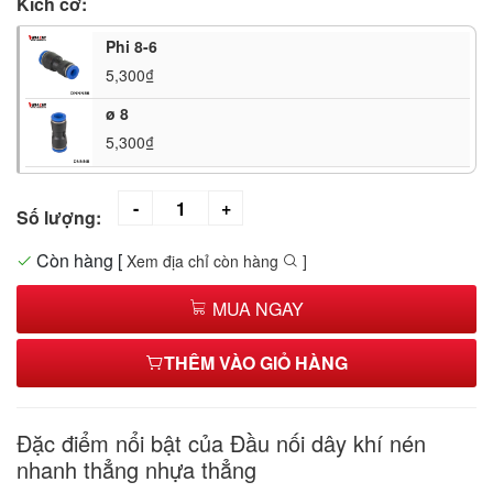
Kích cỡ:
Phi 8-6
5,300₫
ø 8
5,300₫
Số lượng:
Còn hàng
[
Xem địa chỉ còn hàng
]
MUA NGAY
THÊM VÀO GIỎ HÀNG
Đặc điểm nổi bật của Đầu nối dây khí nén
nhanh thẳng nhựa thẳng