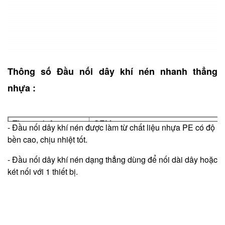
Thông số Đầu nối dây khí nén nhanh thẳng
nhựa :
Thương hiệu
OEM
- Đầu nối dây khí nén được làm từ chất liệu nhựa PE có độ
Tên sản phẩm
Đầu nối dây khí nén nhanh thẳng n
bền cao, chịu nhiệt tốt.
Chất liệu
Nhựa
- Đầu nối dây khí nén dạng thẳng dùng để nối dài dây hoặc
Mã sản phẩm
Kích thước
két nối với 1 thiết bị.
DNNN10
10 mm
DNNN8
8 mm