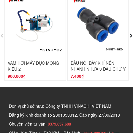
‹
›
VAM HƠI MÁY ĐỤC MỘNG
ĐẦU NỐI DÂY KHÍ NÉN
KIỂU 2
NHANH NHỰA 3 ĐẦU CHỮ Y
900,000₫
7,400₫
Đơn vị chủ sở hữu: Công ty TNHH VINACHI VIỆT NAM
Đăng ký kinh doanh số
2301053312. Cấp ngày 27/09/2018
Chuyên viên tư vấn:
0379.837.688