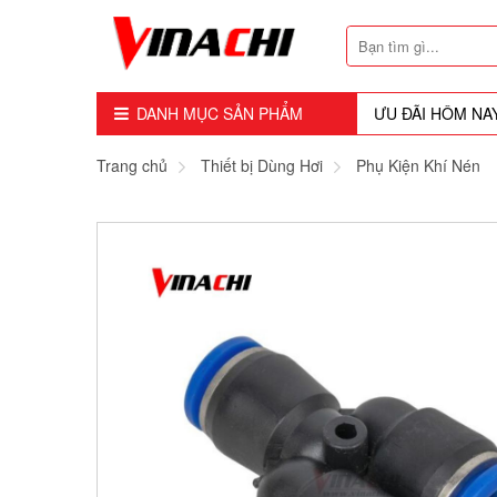
DANH MỤC SẢN PHẨM
ƯU ĐÃI HÔM NA
Dụng Cụ - Công Cụ
Trang chủ
Thiết bị Dùng Hơi
Phụ Kiện Khí Nén
Mũi Soi - Dao Tubi
Phụ Kiện
Máy Cầm Tay
Máy Chế Biến Gỗ
Thiết bị Dùng Hơi
Vật Tư Tiêu Hao
Khóa - Phụ Kiện Cửa