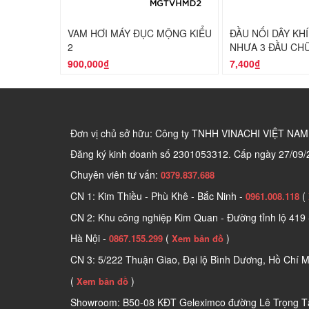
VAM HƠI MÁY ĐỤC MỘNG KIỂU
ĐẦU NỐI DÂY KH
2
NHỰA 3 ĐẦU CH
900,000₫
7,400₫
Đơn vị chủ sở hữu: Công ty TNHH VINACHI VIỆT NAM
Đăng ký kinh doanh số
2301053312. Cấp ngày 27/09/
Chuyên viên tư vấn:
0379.837.688
CN 1: Kim Thiều - Phù Khê - Bắc Ninh -
(
0961.008.118
CN 2: Khu công nghiệp Kim Quan - Đường tỉnh lộ 419 
Hà Nội -
(
)
0867.155.299
Xem bản đồ
CN 3: 5/222 Thuận Giao, Đại lộ Bình Dương, Hồ Chí M
(
)
Xem bản đồ
Showroom: B50-08 KĐT Geleximco đường Lê Trọng Tấ