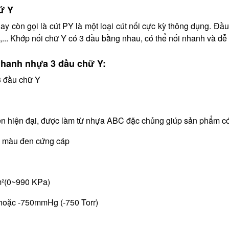
ứ Y
ay còn gọi là cút PY là một loại cút nối cực kỳ thông dụng. Đầ
. Khớp nối chữ Y có 3 đầu bằng nhau, có thể nối nhanh và dễ 
nhanh nhựa 3 đầu chữ Y:
3 đầu chữ Y
ền hiện đại, được làm từ nhựa ABC đặc chủng giúp sản phẩm có 
ối màu đen cứng cáp
cm²(0~990 KPa)
g hoặc -750mmHg (-750 Torr)