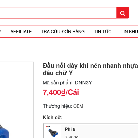
Y
AFFILIATE
TRA CỨU ĐƠN HÀNG
TIN TỨC
TIN KH
Đầu nối dây khí nén nhanh nhựa
đầu chữ Y
Mã sản phẩm: DNN3Y
7,400₫
/Cái
Thương hiệu:
OEM
Kích cỡ:
Phi 8
7,400₫