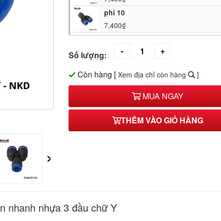
phi 10
7,400₫
Số lượng:
Còn hàng
[
Xem địa chỉ còn hàng
]
MUA NGAY
THÊM VÀO GIỎ HÀNG
›
én nhanh nhựa 3 đầu chữ Y