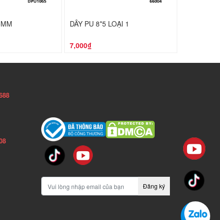
.5MM
DÂY PU 8*5 LOẠI 1
DÂY PU 8*
7,000₫
6,000₫
688
08
Đăng ký