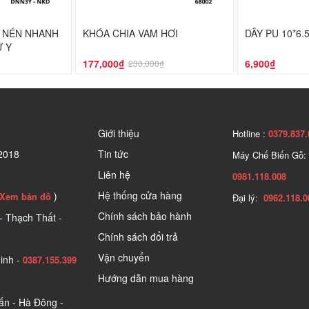
Í NÉN NHANH
KHÓA CHIA VAM HƠI
DÂY PU 10*6
Ữ Y
177,000₫
6,900₫
230,000₫
Giới thiệu
Hotline :
0379.837.
2018
Tin tức
Máy Chế Biến Gỗ:
Liên hệ
0981.118.008
Hệ thống cửa hàng
)
Xem bản đồ
Đại lý:
0962.118.0
Chính sách bảo hành
- Thạch Thất -
Chính sách đổi trả
Vận chuyển
inh -
0387.155.399
Hướng dẫn mua hàng
n - Hà Đông -