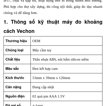
IP57, chịu va đập tốt, hoạt động bền bỉ trong nhiều môi trường. 
Phù hợp cho thợ xây dựng, thi công nội thất, giúp đo đạc nhanh 
chóng và dễ dàng hơn.
1. Thông số kỹ thuật máy đo khoảng 
cách Vechon
Thương hiệu
OEM
Chủng loại
Máy cầm tay
Chất liệu
Thân nhựa ABS, nút bấm silicon mềm
Màu sắc
Đen kết hợp cam
Kích thước
53mm x 39mm x 120mm
Cân nặng
Đang cập nhật
Nguồn điện
02 quả pin AAA 1.5V
Độ sai số
+-1mm