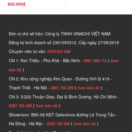
820,000₫
Đơn vị chủ sở hữu: Công ty TNHH VINACHI VIỆT NAM
Đăng ký kinh doanh số
2301053312. Cấp ngày 27/09/2018
Chuyên viên tư vấn:
0379.837.688
CN 1: Kim Thiều - Phù Khê - Bắc Ninh -
(
0961.008.118
Xem
)
bản đồ
CN 2: Khu công nghiệp Kim Quan - Đường tỉnh lộ 419 -
Thạch Thất - Hà Nội -
(
)
0867.155.299
Xem bản đồ
CN 3: 5/222 Thuận Giao, Đại lộ Bình Dương, Hồ Chí Minh -
(
)
0387.155.399
Xem bản đồ
Showroom: B50-08 KĐT Geleximco đường Lê Trọng Tấn -
Hà Đông - Hà Nội -
(
)
0352.155.399
Xem bản đồ