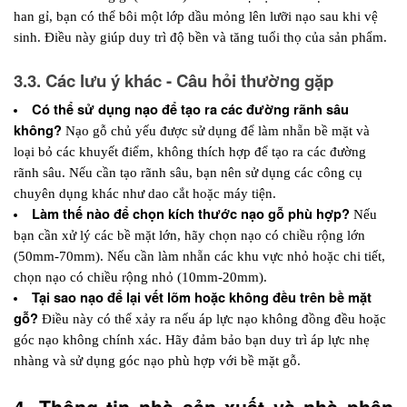
han gỉ, bạn có thể bôi một lớp dầu mỏng lên lưỡi nạo sau khi vệ 
sinh. Điều này giúp duy trì độ bền và tăng tuổi thọ của sản phẩm.
3.3. Các lưu ý khác - Câu hỏi thường gặp
Có thể sử dụng nạo để tạo ra các đường rãnh sâu 
không?
Nạo gỗ chủ yếu được sử dụng để làm nhẵn bề mặt và 
loại bỏ các khuyết điểm, không thích hợp để tạo ra các đường 
rãnh sâu. Nếu cần tạo rãnh sâu, bạn nên sử dụng các công cụ 
chuyên dụng khác như dao cắt hoặc máy tiện.
Làm thế nào để chọn kích thước nạo gỗ phù hợp? 
Nếu 
bạn cần xử lý các bề mặt lớn, hãy chọn nạo có chiều rộng lớn 
(50mm-70mm). Nếu cần làm nhẵn các khu vực nhỏ hoặc chi tiết, 
chọn nạo có chiều rộng nhỏ (10mm-20mm).
Tại sao nạo để lại vết lõm hoặc không đều trên bề mặt 
gỗ?
Điều này có thể xảy ra nếu áp lực nạo không đồng đều hoặc 
góc nạo không chính xác. Hãy đảm bảo bạn duy trì áp lực nhẹ 
nhàng và sử dụng góc nạo phù hợp với bề mặt gỗ.