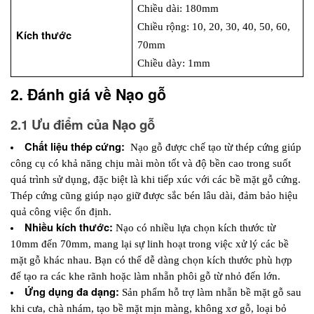
Chiều dài: 180mm
Chiều rộng: 10, 20, 30, 40, 50, 60, 
Kích thước
70mm
Chiều dày: 1mm
2. Đánh giá về Nạo gỗ
2.1 Ưu điểm của Nạo gỗ
Chất liệu thép cứng:
  Nạo gỗ được chế tạo từ thép cứng giúp 
công cụ có khả năng chịu mài mòn tốt và độ bền cao trong suốt 
quá trình sử dụng, đặc biệt là khi tiếp xúc với các bề mặt gỗ cứng. 
Thép cứng cũng giúp nạo giữ được sắc bén lâu dài, đảm bảo hiệu 
quả công việc ổn định.
Nhiều kích thước:
 Nạo có nhiều lựa chọn kích thước từ 
10mm đến 70mm, mang lại sự linh hoạt trong việc xử lý các bề 
mặt gỗ khác nhau. Bạn có thể dễ dàng chọn kích thước phù hợp 
để tạo ra các khe rãnh hoặc làm nhẵn phôi gỗ từ nhỏ đến lớn.
Ứng dụng đa dạng: 
Sản phẩm hỗ trợ làm nhẵn bề mặt gỗ sau 
khi cưa, chà nhám, tạo bề mặt mịn màng, không xơ gỗ, loại bỏ 