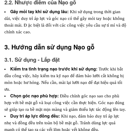
2.2. Nhược điểm của Nạo gỗ
Gây mỏi tay khi sử dụng lâu: 
Khi sử dụng trong thời gian 
dài, việc duy trì áp lực và góc nạo có thể gây mỏi tay hoặc không 
thoải mái. Đ
ặc biệt là đối với các công việc yêu cầu sự tỉ mỉ và độ 
chính xác cao.
3. Hướng dẫn sử dụng Nạo gỗ
3.1. Sử dụng - Lắp đặt
Kiểm tra tình trạng nạo trước khi sử dụng: 
Trước khi bắt 
đầu công việc, hãy kiểm tra kỹ nạo để đảm bảo lưỡi cắt không bị 
mòn hoặc hư hỏng. Nếu cần, mài lại lưỡi nạo để đạt hiệu quả tối 
ưu.
Chọn góc nạo phù hợp: 
Điều chỉnh góc nạo sao cho phù 
hợp với bề mặt gỗ và loại công việc cần thực hiện. Góc nạo đúng 
sẽ giúp tạo ra bề mặt mịn màng và giảm thiểu lực tác động lên tay.
Duy trì áp lực đồng đều: 
Khi nạo, đảm bảo duy trì áp lực 
nhẹ và đồng đều trên toàn bộ bề mặt gỗ. Tránh dùng lực quá 
mạnh có thể tạo ra các vết lõm hoặc vết không đều. 