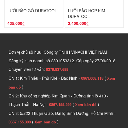
LƯỠI BÀO GỖ DURATOOL
LƯỠI BÀO HỢP KIM
DURATOOL
435,000₫
2,400,000₫
Đơn vị chủ sở hữu: Công ty TNHH VINACHI VIỆT NAM
Đăng ký kinh doanh số
2301053312. Cấp ngày 27/09/2018
Chuyên viên tư vấn:
0379.837.688
CN 1: Kim Thiều - Phù Khê - Bắc Ninh -
(
0961.008.118
Xem
)
bản đồ
CN 2: Khu công nghiệp Kim Quan - Đường tỉnh lộ 419 -
Thạch Thất - Hà Nội -
(
)
0867.155.299
Xem bản đồ
CN 3: 5/222 Thuận Giao, Đại lộ Bình Dương, Hồ Chí Minh -
(
)
0387.155.399
Xem bản đồ