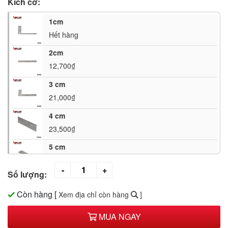
Kích cỡ:
1cm
Hết hàng
2cm
12,700₫
3 cm
21,000₫
4 cm
23,500₫
5 cm
Hết hàng
Số lượng:
6 cm
41,000₫
Còn hàng
[
Xem địa chỉ còn hàng
]
7 cm
MUA NGAY
41,000₫