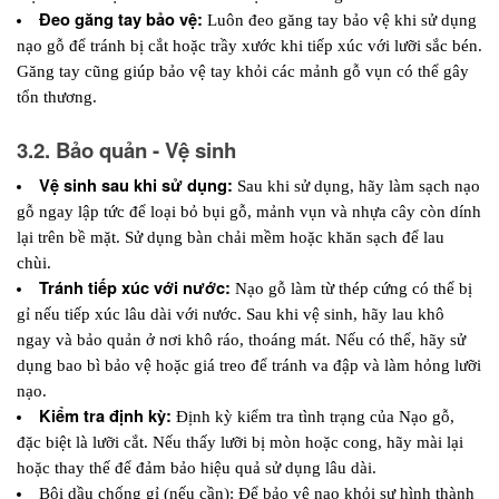
Đeo găng tay bảo vệ:
 Luôn đeo găng tay bảo vệ khi sử dụng 
nạo gỗ để tránh bị cắt hoặc trầy xước khi tiếp xúc với lưỡi sắc bén. 
Găng tay cũng giúp bảo vệ tay khỏi các mảnh gỗ vụn có thể gây 
tổn thương.
3.2. Bảo quản - Vệ sinh
Vệ sinh sau khi sử dụng: 
Sau khi sử dụng, hãy làm sạch nạo 
gỗ ngay lập tức để loại bỏ bụi gỗ, mảnh vụn và nhựa cây còn dính 
lại trên bề mặt. Sử dụng bàn chải mềm hoặc khăn sạch để lau 
chùi.
Tránh tiếp xúc với nước: 
Nạo gỗ làm từ thép cứng có thể bị 
gỉ nếu tiếp xúc lâu dài với nước. Sau khi vệ sinh, hãy lau khô 
ngay và bảo quản ở nơi khô ráo, thoáng mát. Nếu có thể, hãy sử 
dụng bao bì bảo vệ hoặc giá treo để tránh va đập và làm hỏng lưỡi 
nạo.
Kiểm tra định kỳ:
Định kỳ kiểm tra tình trạng của Nạo gỗ, 
đặc biệt là lưỡi cắt. Nếu thấy lưỡi bị mòn hoặc cong, hãy mài lại 
hoặc thay thế để đảm bảo hiệu quả sử dụng lâu dài.
Bôi dầu chống gỉ (nếu cần):
 Để bảo vệ nạo khỏi sự hình thành 