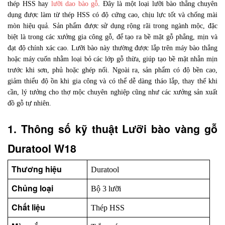
thép HSS hay
lưỡi dao bào gỗ
. Đây là một loại lưỡi bào thẳng chuyên
dụng được làm từ thép HSS có độ cứng cao, chịu lực tốt và chống mài
mòn hiệu quả. Sản phẩm được sử dụng rộng rãi trong ngành mộc, đặc
biệt là trong các xưởng gia công gỗ, để tạo ra bề mặt gỗ phẳng, mịn và
đạt độ chính xác cao. Lưỡi bào này thường được lắp trên máy bào thẳng
hoặc máy cuốn nhằm loại bỏ các lớp gỗ thừa, giúp tạo bề mặt nhẵn mịn
trước khi sơn, phủ hoặc ghép nối. Ngoài ra, sản phẩm có độ bền cao,
giảm thiểu độ ồn khi gia công và có thể dễ dàng tháo lắp, thay thế khi
cần, lý tưởng cho thợ mộc chuyên nghiệp cũng như các xưởng sản xuất
đồ gỗ tự nhiên.
1. Thông số kỹ thuật Lưỡi bào vàng gỗ 
Duratool W18
Thương hiệu
Duratool
Chủng loại
Bộ 3 lưỡi
Chất liệu
Thép HSS