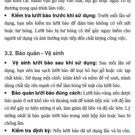
bạn khỏi các mảnh vụn gỗ bay vào mắt, bụi gỗ hoặc nguy cơ bị
thương trong quá trình làm việc.
Kiểm tra lưỡi bào trước khi sử dụng:
Trước mỗi lần sử
dụng, bạn nên kiểm tra lưỡi bào để đảm bảo không có vết nứt
hoặc hư hỏng. Lưỡi bào bị hư hỏng có thể gây nguy hiểm cho
người sử dụng và ảnh hưởng trực tiếp đến chất lượng công việc.
3.2. Bảo quản - Vệ sinh
Vệ sinh lưỡi bào sau khi sử dụng:
Sau mỗi lần sử
dụng, bạn nên lau sạch lưỡi bào để loại bỏ bụi gỗ hoặc các tạp
chất khác. Sử dụng một chiếc khăn khô và mềm để vệ sinh, tránh
dùng chất tẩy rửa mạnh có thể làm hỏng bề mặt của lưỡi bào.
Bảo quản lưỡi bào đúng cách:
Lưỡi bào vàng nên được
bảo quản ở nơi khô ráo và thoáng mát để tránh tiếp xúc với độ ẩm
có thể gây ra hiện tượng rỉ sét, làm giảm độ bền và độ sắc bén. Lý
tưởng nhất là bảo quản lưỡi bào trong một hộp kín hoặc bao bì
chống ẩm.
Kiểm tra định kỳ:
Nếu lưỡi bào đã sử dụng lâu và bị cùn,