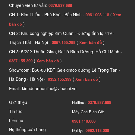
Chuyên viên tư vấn:
0379.837.688
CN 1: Kim Thiều - Phù Khê - Bắc Ninh -
(
0961.008.118
Xem
)
bản đồ
CN 2: Khu công nghiệp Kim Quan - Đường tỉnh lộ 419 -
Thạch Thất - Hà Nội -
(
)
0867.155.299
Xem bản đồ
CN 3: 5/222 Thuận Giao, Đại lộ Bình Dương, Hồ Chí Minh -
(
)
0387.155.399
Xem bản đồ
Showroom: B50-08 KĐT Geleximco đường Lê Trọng Tấn -
Hà Đông - Hà Nội -
(
)
0352.155.399
Xem bản đồ
Email: kinhdoanhonline@vinachi.vn
Giới thiệu
Hotline :
0379.837.688
Tin tức
Máy Chế Biến Gỗ:
Liên hệ
0981.118.008
Hệ thống cửa hàng
Đại lý:
0962.118.008