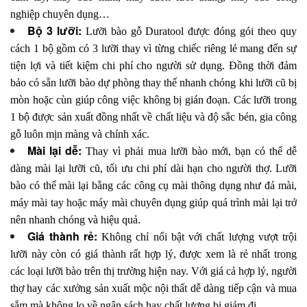
nghiệp chuyên dụng…
Bộ 3 lưỡi:
Lưỡi bào gỗ Duratool được đóng gói theo quy
cách 1 bộ gồm có 3 lưỡi thay vì từng chiếc riêng lẻ mang đến sự
tiện lợi và tiết kiệm chi phí cho người sử dụng. Đồng thời đảm
bảo có sẵn lưỡi bào dự phòng thay thế nhanh chóng khi lưỡi cũ bị
mòn hoặc cùn giúp công việc không bị gián đoạn. Các lưỡi trong
1 bộ được sản xuất đồng nhất về chất liệu và độ sắc bén, gia công
gỗ luôn mịn màng và chính xác.
Mài lại dễ:
Thay vì phải mua lưỡi bào mới, bạn có thể dễ
dàng mài lại lưỡi cũ, tối ưu chi phí dài hạn cho người thợ. Lưỡi
bào có thể mài lại bằng các công cụ mài thông dụng như đá mài,
máy mài tay hoặc máy mài chuyên dụng giúp quá trình mài lại trở
nên nhanh chóng và hiệu quả.
Giá thành rẻ:
Không chỉ nổi bật với chất lượng vượt trội
lưỡi này còn có giá thành rất hợp lý, được xem là rẻ nhất trong
các loại lưỡi bào trên thị trường hiện nay. Với giá cả hợp lý, người
thợ hay các xưởng sản xuất mộc nội thất dễ dàng tiếp cận và mua
sắm mà không lo về ngân sách hay chất lượng bị giảm đi.