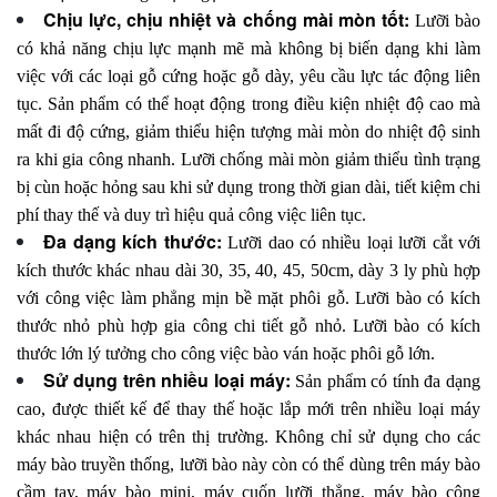
Chịu lực, chịu nhiệt và chống mài mòn tốt:
Lưỡi bào
có khả năng chịu lực mạnh mẽ mà không bị biến dạng khi làm
việc với các loại gỗ cứng hoặc gỗ dày, yêu cầu lực tác động liên
tục. Sản phẩm có thể hoạt động trong điều kiện nhiệt độ cao mà
mất đi độ cứng, giảm thiểu hiện tượng mài mòn do nhiệt độ sinh
ra khi gia công nhanh. Lưỡi chống mài mòn giảm thiểu tình trạng
bị cùn hoặc hỏng sau khi sử dụng trong thời gian dài, tiết kiệm chi
phí thay thế và duy trì hiệu quả công việc liên tục.
Đa dạng kích thước:
Lưỡi dao có nhiều loại lưỡi cắt với
kích thước khác nhau dài 30, 35, 40, 45, 50cm, dày 3 ly phù hợp
với công việc làm phẳng mịn bề mặt phôi gỗ. Lưỡi bào có kích
thước nhỏ phù hợp gia công chi tiết gỗ nhỏ. Lưỡi bào có kích
thước lớn lý tưởng cho công việc bào ván hoặc phôi gỗ lớn.
Sử dụng trên nhiều loại máy:
Sản phẩm có tính đa dạng
cao, được thiết kế để thay thế hoặc lắp mới trên nhiều loại máy
khác nhau hiện có trên thị trường. Không chỉ sử dụng cho các
máy bào truyền thống, lưỡi bào này còn có thể dùng trên máy bào
cầm tay, máy bào mini, máy cuốn lưỡi thẳng, máy bào công