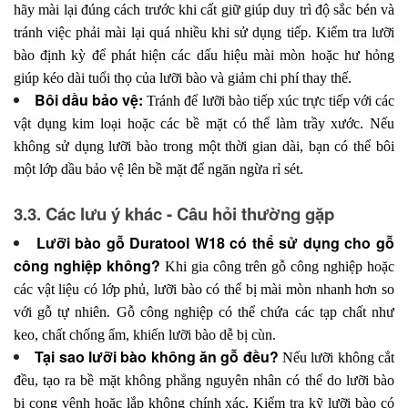
hãy mài lại đúng cách trước khi cất giữ giúp duy trì độ sắc bén và
tránh việc phải mài lại quá nhiều khi sử dụng tiếp. Kiểm tra lưỡi
bào định kỳ để phát hiện các dấu hiệu mài mòn hoặc hư hỏng
giúp kéo dài tuổi thọ của lưỡi bào và giảm chi phí thay thế.
Bôi dầu bảo vệ:
Tránh để lưỡi bào tiếp xúc trực tiếp với các
vật dụng kim loại hoặc các bề mặt có thể làm trầy xước. Nếu
không sử dụng lưỡi bào trong một thời gian dài, bạn có thể bôi
một lớp dầu bảo vệ lên bề mặt để ngăn ngừa rỉ sét.
3.3. Các lưu ý khác - Câu hỏi thường gặp
Lưỡi bào gỗ Duratool W18 có thể sử dụng cho gỗ
công nghiệp không?
Khi gia công trên gỗ công nghiệp hoặc
các vật liệu có lớp phủ, lưỡi bào có thể bị mài mòn nhanh hơn so
với gỗ tự nhiên. Gỗ công nghiệp có thể chứa các tạp chất như
keo, chất chống ẩm, khiến lưỡi bào dễ bị cùn.
Tại sao lưỡi bào không ăn gỗ đều?
Nếu lưỡi không cắt
đều, tạo ra bề mặt không phẳng nguyên nhân có thể do lưỡi bào
bị cong vênh hoặc lắp không chính xác. Kiểm tra kỹ lưỡi bào có