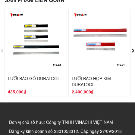
SẢN PHẨM LIÊN QUAN
‹
›
LƯỠI BÀO GỖ DURATOOL
LƯỠI BÀO HỢP KIM
DURATOOL
435,000₫
2,400,000₫
Đơn vị chủ sở hữu: Công ty TNHH VINACHI VIỆT NAM
Đăng ký kinh doanh số
2301053312. Cấp ngày 27/09/2018