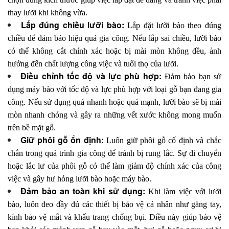
thay lưỡi khi không vừa.
Lắp đúng chiều lưỡi bào:
Lắp đặt lưỡi bào theo đúng
chiều để đảm bảo hiệu quả gia công. Nếu lắp sai chiều, lưỡi bào
có thể không cắt chính xác hoặc bị mài mòn không đều, ảnh
hưởng đến chất lượng công việc và tuổi thọ của lưỡi.
Điều chỉnh tốc độ và lực phù hợp:
Đảm bảo bạn sử
dụng máy bào với tốc độ và lực phù hợp với loại gỗ bạn đang gia
công. Nếu sử dụng quá nhanh hoặc quá mạnh, lưỡi bào sẽ bị mài
mòn nhanh chóng và gây ra những vết xước không mong muốn
trên bề mặt gỗ.
Giữ phôi gỗ ổn định:
Luôn giữ phôi gỗ cố định và chắc
chắn trong quá trình gia công để tránh bị rung lắc. Sự di chuyển
hoặc lắc lư của phôi gỗ có thể làm giảm độ chính xác của công
việc và gây hư hỏng lưỡi bào hoặc máy bào.
Đảm bảo an toàn khi sử dụng:
Khi làm việc với lưỡi
bào, luôn đeo đầy đủ các thiết bị bảo vệ cá nhân như găng tay,
kính bảo vệ mắt và khẩu trang chống bụi. Điều này giúp bảo vệ